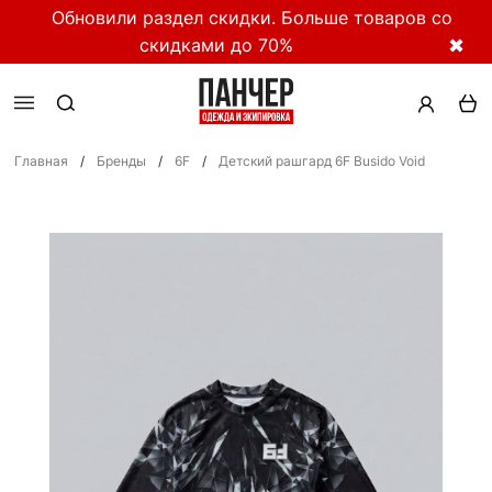
Обновили раздел скидки. Больше товаров со
скидками до 70%
✖
Главная
/
Бренды
/
6F
/
Детский рашгард 6F Busido Void