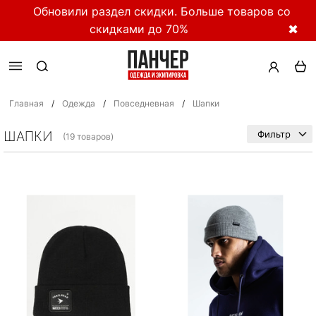
Обновили раздел скидки. Больше товаров со
скидками до 70%
✖
Главная
/
Одежда
/
Повседневная
/
Шапки
ШАПКИ
Фильтр
(19 товаров)