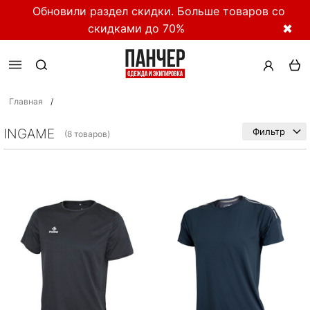
Обновили раздел скидки. Больше товаров со
скидками до 70%
✖
Главная
/
INGAME
Фильтр
(8 товаров)