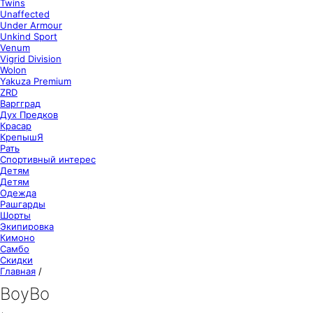
Twins
Unaffected
Under Armour
Unkind Sport
Venum
Vigrid Division
Wolon
Yakuza Premium
ZRD
Варгград
Дух Предков
Красар
КрепышЯ
Рать
Спортивный интерес
Детям
Детям
Одежда
Рашгарды
Шорты
Экипировка
Кимоно
Самбо
Скидки
Главная
/
BoyBo