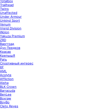
Totalbox
Trailhead
Twins
Unaffected
Under Armour
Unkind Sport
Venum
Vigrid Division
Wolon
Yakuza Premium
ZRD
Варгград
Дух Предков
Красар
КрепышЯ
Рать
Спортивный интерес
6F
AML
Acolyte
Affliction
Alpha
BLK Crown
Barracuda
BenLee
Boxraw
BoyBo
Cleto Reyes