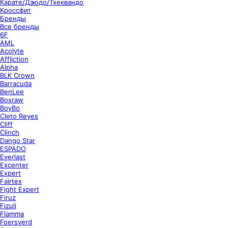
Карате/Дзюдо/Тхеквандо
Кроссфит
Бренды
Все бренды
6F
AML
Acolyte
Affliction
Alpha
BLK Crown
Barracuda
BenLee
Boxraw
BoyBo
Cleto Reyes
Cliff
Clinch
Dango Star
ESPADO
Everlast
Excenter
Expert
Fairtex
Fight Expert
Firuz
Fizuli
Flamma
Foersverd