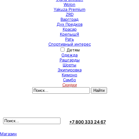
Wolon
Yakuza Premium
ZRD
Варгград
Дух Предков
Красар
КрепышЯ
Рать
Спортивный интерес
Детям
Одежда
Рашгарды
Шорты
Экипировка
Кимоно
Самбо
Скидки
+7 800 333 24 67
Магазин