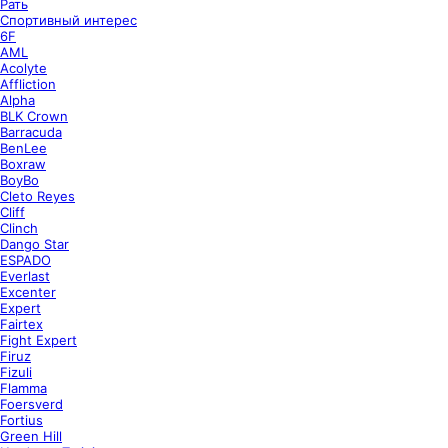
Рать
Спортивный интерес
6F
AML
Acolyte
Affliction
Alpha
BLK Crown
Barracuda
BenLee
Boxraw
BoyBo
Cleto Reyes
Cliff
Clinch
Dango Star
ESPADO
Everlast
Excenter
Expert
Fairtex
Fight Expert
Firuz
Fizuli
Flamma
Foersverd
Fortius
Green Hill