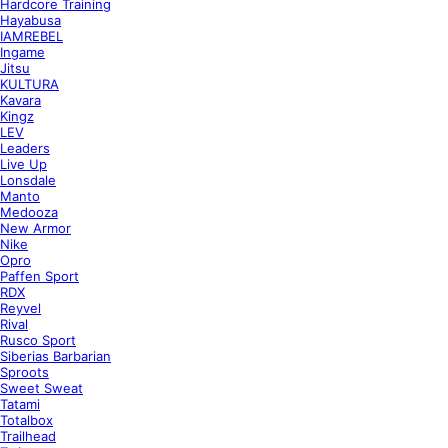
Hardcore Training
Hayabusa
IAMREBEL
Ingame
Jitsu
KULTURA
Kavara
Kingz
LEV
Leaders
Live Up
Lonsdale
Manto
Medooza
New Armor
Nike
Opro
Paffen Sport
RDX
Reyvel
Rival
Rusco Sport
Siberias Barbarian
Sproots
Sweet Sweat
Tatami
Totalbox
Trailhead