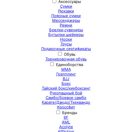
Аксессуары
Сумки
Рюкзаки
Поясные сумки
Мессенджеры
Ремни
Брелки,сувениры
Бутылки,шейкеры
Носки
Трусы
Подарочные сертификаты
Обувь
Тренировочная обувь
Единоборства
ММА
Грэпплинг
BJJ
Бокс
Тайский бокс/кикбоксинг
Рукопашный бой
Самбо/боевое самбо
Карате/Дзюдо/Тхеквандо
Кроссфит
Бренды
6F
AML
Acolyte
Affliction