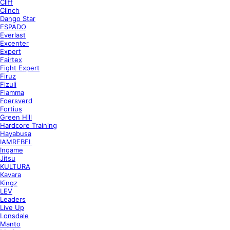
Cliff
Clinch
Dango Star
ESPADO
Everlast
Excenter
Expert
Fairtex
Fight Expert
Firuz
Fizuli
Flamma
Foersverd
Fortius
Green Hill
Hardcore Training
Hayabusa
IAMREBEL
Ingame
Jitsu
KULTURA
Kavara
Kingz
LEV
Leaders
Live Up
Lonsdale
Manto