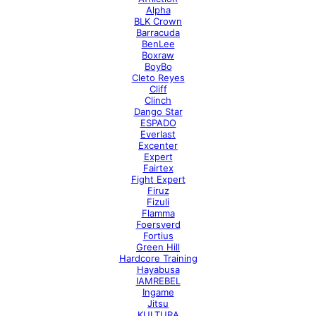
Alpha
BLK Crown
Barracuda
BenLee
Boxraw
BoyBo
Cleto Reyes
Cliff
Clinch
Dango Star
ESPADO
Everlast
Excenter
Expert
Fairtex
Fight Expert
Firuz
Fizuli
Flamma
Foersverd
Fortius
Green Hill
Hardcore Training
Hayabusa
IAMREBEL
Ingame
Jitsu
KULTURA