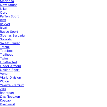
Medooza
New Armor
Nike
Opro
Paffen Sport
RDX
Reyvel
Rival
Rusco Sport
Siberias Barbarian
Sproots
Sweet Sweat
Tatami
Totalbox
Trailhead
Twins
Unaffected
Under Armour
Unkind Sport
Venum
Vigrid Division
Wolon
Yakuza Premium
ZRD
Варгград
Дух Предков
Красар
КрепышЯ