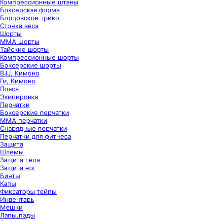
Компрессионные штаны
Боксерская форма
Борцовское трико
Сгонка веса
Шорты
ММА шорты
Тайские шорты
Компрессионные шорты
Боксерские шорты
BJJ, Кимоно
Ги, Кимоно
Пояса
Экипировка
Перчатки
Боксерские перчатки
ММА перчатки
Снарядные перчатки
Перчатки для фитнеса
Защита
Шлемы
Защита тела
Защита ног
Бинты
Капы
Фиксаторы,тейпы
Инвентарь
Мешки
Лапы,пэды