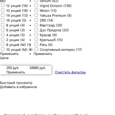
Вес
Venum (62)
12 унций (18)
Vigrid Division (136)
10 унций (18)
Wolon (13)
14 унций (13)
Yakuza Premium (9)
16 унций (5)
ZRD (14)
8 унций (4)
Варгград (26)
6 унций (3)
Дух Предков (20)
4 унции (3)
Красар (6)
2 унции (4)
КрепышЯ (15)
8 унций (М) (1)
Рать (6)
10 унций (М) (1)
Спортивный интерес (17)
Применить
Применить
Цена
Применить
Очистить фильтры
Быстрый просмотр
Добавить в избранное