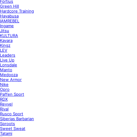
Fortius
Green Hill
Hardcore Training
Hayabusa
IAMREBEL
Ingame
Jitsu
KULTURA
Kavara
Kingz
LEV
Leaders
Live Up
Lonsdale
Manto
Medooza
New Armor
Nike
Opro
Paffen Sport
RDX
Reyvel
Rival
Rusco Sport
Siberias Barbarian
Sproots
Sweet Sweat
Tatami