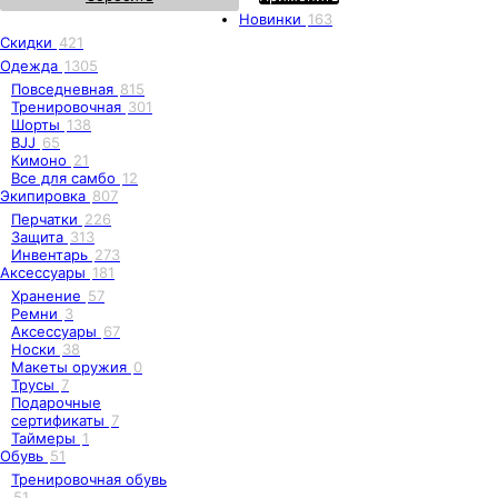
Новинки
163
Скидки
421
Одежда
1305
Повседневная
815
Тренировочная
301
Шорты
138
BJJ
65
Кимоно
21
Все для самбо
12
Экипировка
807
Перчатки
226
Защита
313
Инвентарь
273
Аксессуары
181
Хранение
57
Ремни
3
Аксессуары
67
Носки
38
Макеты оружия
0
Трусы
7
Подарочные
сертификаты
7
Таймеры
1
Обувь
51
Тренировочная обувь
51