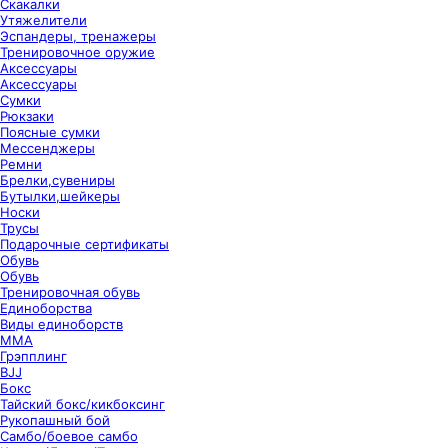
Скакалки
Утяжелители
Эспандеры, тренажеры
Тренировочное оружие
Аксессуары
Аксессуары
Сумки
Рюкзаки
Поясные сумки
Мессенджеры
Ремни
Брелки,сувениры
Бутылки,шейкеры
Носки
Трусы
Подарочные сертификаты
Обувь
Обувь
Тренировочная обувь
Единоборства
Виды единоборств
ММА
Грэпплинг
BJJ
Бокс
Тайский бокс/кикбоксинг
Рукопашный бой
Самбо/боевое самбо