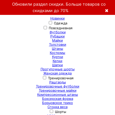
Обновили раздел скидки. Больше товаров со
скидками до 70%
✖
Новинки
Одежда
Повседневная
Футболки
Рубашки
Майки
Толстовки
Штаны
Костюмы
Куртки
Кепки
Шапки
Прогулочные шорты
Женская одежда
Тренировочная
Рашгарды
Тренировочные футболки
Тренировочные майки
Компрессионные штаны
Боксерская форма
Борцовское трико
Сгонка веса
Шорты