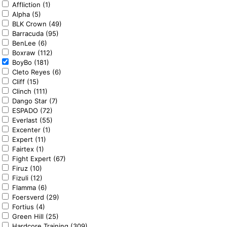
Affliction (1)
Alpha (5)
BLK Crown (49)
Barracuda (95)
BenLee (6)
Boxraw (112)
BoyBo (181)
Cleto Reyes (6)
Cliff (15)
Clinch (111)
Dango Star (7)
ESPADO (72)
Everlast (55)
Excenter (1)
Expert (11)
Fairtex (1)
Fight Expert (67)
Firuz (10)
Fizuli (12)
Flamma (6)
Foersverd (29)
Fortius (4)
Green Hill (25)
Hardcore Training (309)