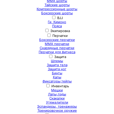
ММА шорты
Тайские шорты
Компрессионные шорты
Боксерские шорты
BJJ
Ги, Кимоно
Пояса
Экипировка
Перчатки
Боксерские перчатки
ММА перчатки
Снарядные перчатки
Перчатки для фитнеса
Защита
Шлемы
Защита тела
Защита ног
Бинты
Капы
Фиксаторы,тейпы
Инвентарь
Мешки
Лапы,пэды
Скакалки
Утяжелители
Эспандеры, тренажеры
Тренировочное оружие