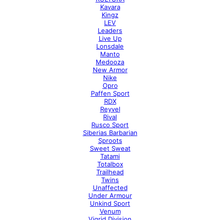
Kavara
Kingz
LEV
Leaders
Live Up
Lonsdale
Manto
Medooza
New Armor
Nike
Opro
Paffen Sport
RDX
Reyvel
Rival
Rusco Sport
Siberias Barbarian
Sproots
Sweet Sweat
Tatami
Totalbox
Trailhead
Twins
Unaffected
Under Armour
Unkind Sport
Venum
Vigrid Division