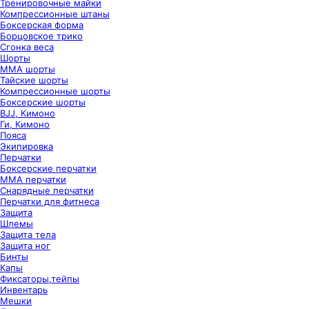
Тренировочные майки
Компрессионные штаны
Боксерская форма
Борцовское трико
Сгонка веса
Шорты
ММА шорты
Тайские шорты
Компрессионные шорты
Боксерские шорты
BJJ, Кимоно
Ги, Кимоно
Пояса
Экипировка
Перчатки
Боксерские перчатки
ММА перчатки
Снарядные перчатки
Перчатки для фитнеса
Защита
Шлемы
Защита тела
Защита ног
Бинты
Капы
Фиксаторы,тейпы
Инвентарь
Мешки