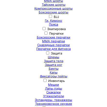
ММА шорты
Тайские шорты
Компрессионные шорты
Боксерские шорты
BJJ
Ги, Кимоно
Пояса
Экипировка
Перчатки
Боксерские перчатки
ММА перчатки
Снарядные перчатки
Перчатки для фитнеса
Защита
Шлемы
Защита тела
Защита ног
Бинты
Капы
Фиксаторы,тейпы
Инвентарь
Мешки
Лапы,пэды
Скакалки
Утяжелители
Эспандеры, тренажеры
Тренировочное оружие