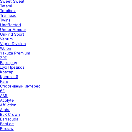
Sweet Sweat
Tatami
Totalbox
Trailhead
Twins
Unaffected
Under Armour
Unkind Sport
Venum
Vigrid Division
Wolon
Yakuza Premium
ZRD
Варгград
Дух Предков
Красар
КрепышЯ
Рать
Спортивный интерес
6F
AML
Acolyte
Affliction
Alpha
BLK Crown
Barracuda
BenLee
Boxraw