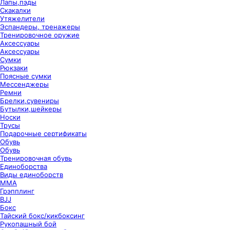
Лапы,пэды
Скакалки
Утяжелители
Эспандеры, тренажеры
Тренировочное оружие
Аксессуары
Аксессуары
Сумки
Рюкзаки
Поясные сумки
Мессенджеры
Ремни
Брелки,сувениры
Бутылки,шейкеры
Носки
Трусы
Подарочные сертификаты
Обувь
Обувь
Тренировочная обувь
Единоборства
Виды единоборств
ММА
Грэпплинг
BJJ
Бокс
Тайский бокс/кикбоксинг
Рукопашный бой