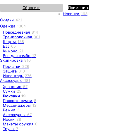
Сбросить
Применить
Новинки
163
Скидки
421
Одежда
1304
Повседневная
814
Тренировочная
301
Шорты
138
BJJ
65
Кимоно
21
Все для самбо
12
Экипировка
810
Перчатки
226
Защита
313
Инвентарь
276
Аксессуары
181
Хранение
57
Сумки
25
Рюкзаки
19
Поясные сумки
8
Мессенджеры
12
Ремни
3
Аксессуары
67
Носки
38
Макеты оружия
0
Трусы
7