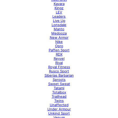
Kavara
Kingz
LEV
Leaders
Live Up
Lonsdale
Manto
Medooza
New Armor
Nike
Opro
Paffen Sport
RDX
Reyvel
Rival
Royal Fitness
Rusco Sport
Siberias Barbarian
Sproots
Sweet Sweat
Tatami
Totalbox
Trailhead
Twins
Unaffected
Under Armour
Unkind Sport
Venum