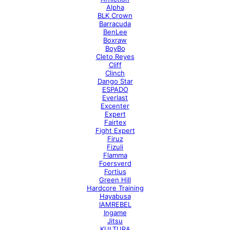
Alpha
BLK Crown
Barracuda
BenLee
Boxraw
BoyBo
Cleto Reyes
Cliff
Clinch
Dango Star
ESPADO
Everlast
Excenter
Expert
Fairtex
Fight Expert
Firuz
Fizuli
Flamma
Foersverd
Fortius
Green Hill
Hardcore Training
Hayabusa
IAMREBEL
Ingame
Jitsu
KULTURA