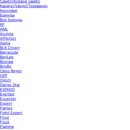
Самбо/боевое самбо
Карате/Дзюдо/Тхеквандо
Кроссфит
Бренды
Все бренды
6F
AML
Acolyte
Affliction
Alpha
BLK Crown
Barracuda
BenLee
Boxraw
BoyBo
Cleto Reyes
Cliff
Clinch
Dango Star
ESPADO
Everlast
Excenter
Expert
Fairtex
Fight Expert
Firuz
Fizuli
Flamma