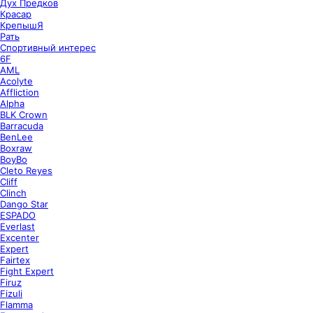
Дух Предков
Красар
КрепышЯ
Рать
Спортивный интерес
6F
AML
Acolyte
Affliction
Alpha
BLK Crown
Barracuda
BenLee
Boxraw
BoyBo
Cleto Reyes
Cliff
Clinch
Dango Star
ESPADO
Everlast
Excenter
Expert
Fairtex
Fight Expert
Firuz
Fizuli
Flamma