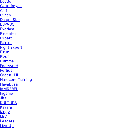
BoyBo
Cleto Reyes
Cliff
Clinch
Dango Star
ESPADO
Everlast
Excenter
Expert
Fairtex
Fight Expert
Firuz
Fizuli
Flamma
Foersverd
Fortius
Green Hill
Hardcore Training
Hayabusa
IAMREBEL
Ingame
Jitsu
KULTURA
Kavara
Kingz
LEV
Leaders
Live Up