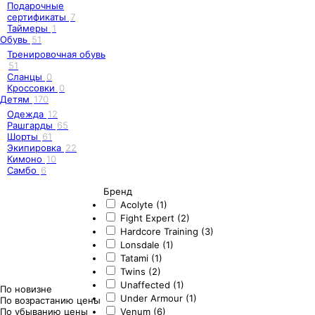
Подарочные
сертификаты
7
Таймеры
1
Обувь
51
Тренировочная обувь
51
Сланцы
0
Кроссовки
0
Детям
170
Одежда
12
Рашгарды
65
Шорты
61
Экипировка
22
Кимоно
10
Самбо
6
Бренд
Acolyte (1)
Fight Expert (2)
Hardcore Training (3)
Lonsdale (1)
Tatami (1)
Twins (2)
Unaffected (1)
По новизне
Under Armour (1)
По возрастанию цены
По убыванию цены
Venum (6)