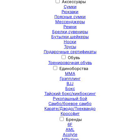
Аксессуары
Сумки
Рюкзаки
Поясные сумки
Мессенджеры
Ремни
Брелки,сувениры
Бутылки,шейкеры
Носки
Трусы
Подарочные сертификаты
Обувь
Тренировочная обувь
Единоборства
ММА
Грэпплинг
BJJ
Бокс
Тайский бокс/кикбоксинг
Рукопашный бой
Самбо/боевое самбо
Карате/Дзюдо/Тхеквандо
Кроссфит
Бренды
6F
AML
Acolyte
Affliction