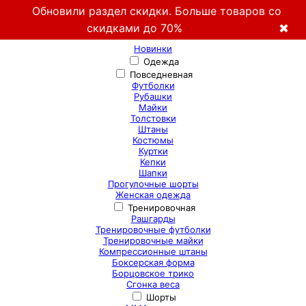
Обновили раздел скидки. Больше товаров со
скидками до 70%
✖
Новинки
Одежда
Повседневная
Футболки
Рубашки
Майки
Толстовки
Штаны
Костюмы
Куртки
Кепки
Шапки
Прогулочные шорты
Женская одежда
Тренировочная
Рашгарды
Тренировочные футболки
Тренировочные майки
Компрессионные штаны
Боксерская форма
Борцовское трико
Сгонка веса
Шорты