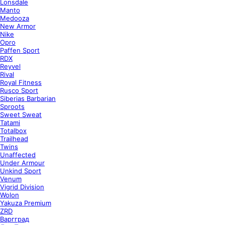
Lonsdale
Manto
Medooza
New Armor
Nike
Opro
Paffen Sport
RDX
Reyvel
Rival
Royal Fitness
Rusco Sport
Siberias Barbarian
Sproots
Sweet Sweat
Tatami
Totalbox
Trailhead
Twins
Unaffected
Under Armour
Unkind Sport
Venum
Vigrid Division
Wolon
Yakuza Premium
ZRD
Варгград