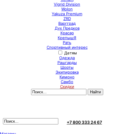
Vigrid Division
Wolon
Yakuza Premium
ZRD
Варгград
Дух Предков
Красар
КрепышЯ
Рать
Спортивный интерес
Детям
Одежда
Рашгарды
Шорты
Экипировка
Кимоно
Самбо
Скидки
+7 800 333 24 67
Магазин