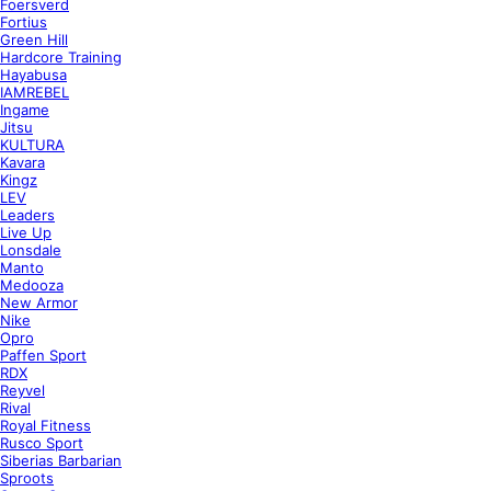
Foersverd
Fortius
Green Hill
Hardcore Training
Hayabusa
IAMREBEL
Ingame
Jitsu
KULTURA
Kavara
Kingz
LEV
Leaders
Live Up
Lonsdale
Manto
Medooza
New Armor
Nike
Opro
Paffen Sport
RDX
Reyvel
Rival
Royal Fitness
Rusco Sport
Siberias Barbarian
Sproots