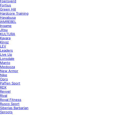
Foersverd
Fortius
Green Hill
Hardcore Training
Hayabusa
IAMREBEL
Ingame
Jitsu
KULTURA
Kavara
Kingz
LEV
Leaders
Live Up
Lonsdale
Manto
Medooza
New Armor
Nike
Opro
Paffen Sport
RDX
Reyvel
Rival
Royal Fitness
Rusco Sport
Siberias Barbarian
Sproots