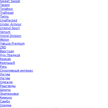
Sweet Sweat
Tatami
Totalbox
Trailhead
Twins
Unaffected
Under Armour
Unkind Sport
Venum
Vigrid Division
Wolon
Yakuza Premium
ZRD
Варгград
Дух Предков
Красар
КрепышЯ
Рать
Спортивный интерес
Детям
Детям
Одежда
Рашгарды
Шорты
Экипировка
Кимоно
Самбо
Скидки