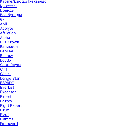
Карате/Дзюдо/Тхеквандо
Кроссфит
Бренды
Все бренды
6F
AML
Acolyte
Affliction
Alpha
BLK Crown
Barracuda
BenLee
Boxraw
BoyBo
Cleto Reyes
Cliff
Clinch
Dango Star
ESPADO
Everlast
Excenter
Expert
Fairtex
Fight Expert
Firuz
Fizuli
Flamma
Foersverd