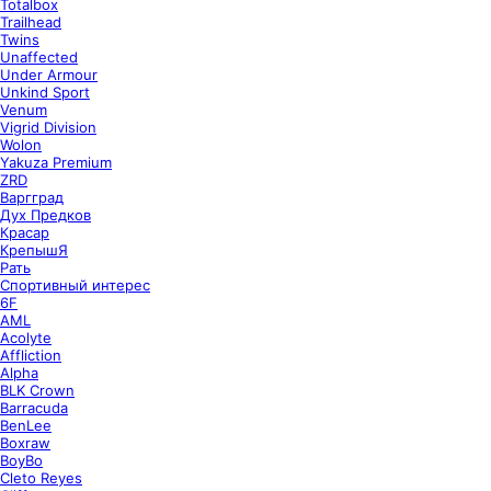
Totalbox
Trailhead
Twins
Unaffected
Under Armour
Unkind Sport
Venum
Vigrid Division
Wolon
Yakuza Premium
ZRD
Варгград
Дух Предков
Красар
КрепышЯ
Рать
Спортивный интерес
6F
AML
Acolyte
Affliction
Alpha
BLK Crown
Barracuda
BenLee
Boxraw
BoyBo
Cleto Reyes