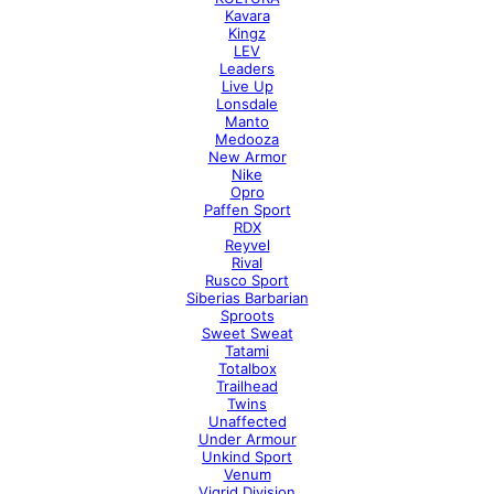
Kavara
Kingz
LEV
Leaders
Live Up
Lonsdale
Manto
Medooza
New Armor
Nike
Opro
Paffen Sport
RDX
Reyvel
Rival
Rusco Sport
Siberias Barbarian
Sproots
Sweet Sweat
Tatami
Totalbox
Trailhead
Twins
Unaffected
Under Armour
Unkind Sport
Venum
Vigrid Division