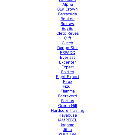
Alpha
BLK Crown
Barracuda
BenLee
Boxraw
BoyBo
Cleto Reyes
Cliff
Clinch
Dango Star
ESPADO
Everlast
Excenter
Expert
Fairtex
Fight Expert
Firuz
Fizuli
Flamma
Foersverd
Fortius
Green Hill
Hardcore Training
Hayabusa
IAMREBEL
Ingame
Jitsu
KULTURA