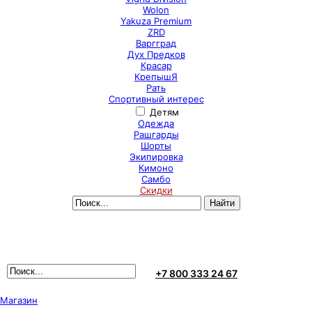
Wolon
Yakuza Premium
ZRD
Варгград
Дух Предков
Красар
КрепышЯ
Рать
Спортивный интерес
Детям
Одежда
Рашгарды
Шорты
Экипировка
Кимоно
Самбо
Скидки
+7 800 333 24 67
Магазин