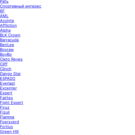
Рать
Спортивный интерес
6F
AML
Acolyte
Affliction
Alpha
BLK Crown
Barracuda
BenLee
Boxraw
BoyBo
Cleto Reyes
Cliff
Clinch
Dango Star
ESPADO
Everlast
Excenter
Expert
Fairtex
Fight Expert
Firuz
Fizuli
Flamma
Foersverd
Fortius
Green Hill