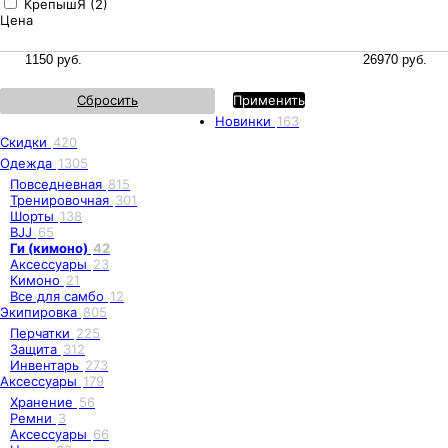
КрепышЯ (2)
Цена
Сбросить
Применить
Новинки
163
Скидки
420
Одежда
1305
Повседневная
815
Тренировочная
301
Шорты
138
BJJ
65
Ги (кимоно)
42
Аксессуары
23
Кимоно
21
Все для самбо
12
Экипировка
805
Перчатки
225
Защита
312
Инвентарь
273
Аксессуары
179
Хранение
56
Ремни
3
Аксессуары
66