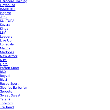
Hardcore Training
Hayabusa
IAMREBEL
Ingame
Jitsu
KULTURA
Kavara
Kingz
LEV
Leaders
Live Up
Lonsdale
Manto
Medooza
New Armor
Nike
Opro
Paffen Sport
RDX
Reyvel
Rival
Rusco Sport
Siberias Barbarian
Sproots
Sweet Sweat
Tatami
Totalbox
Trailhead