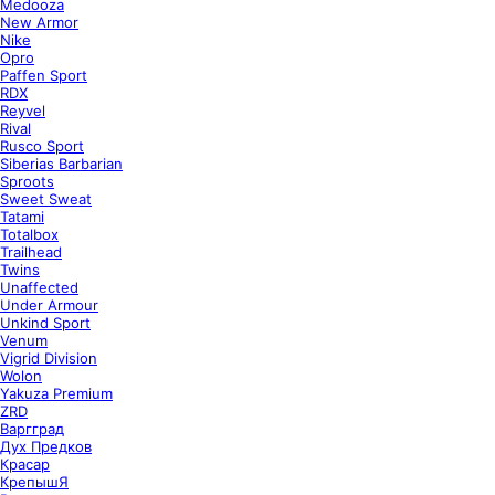
Medooza
New Armor
Nike
Opro
Paffen Sport
RDX
Reyvel
Rival
Rusco Sport
Siberias Barbarian
Sproots
Sweet Sweat
Tatami
Totalbox
Trailhead
Twins
Unaffected
Under Armour
Unkind Sport
Venum
Vigrid Division
Wolon
Yakuza Premium
ZRD
Варгград
Дух Предков
Красар
КрепышЯ