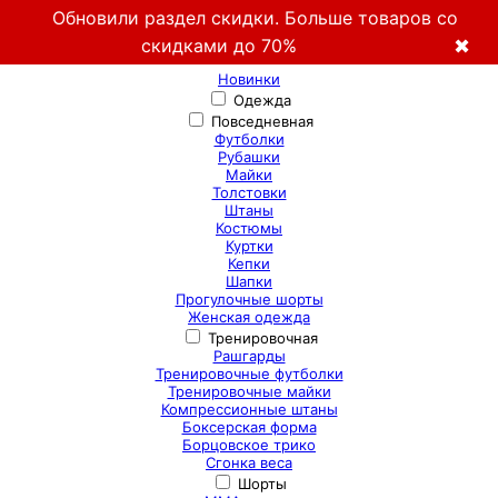
Обновили раздел скидки. Больше товаров со
скидками до 70%
✖
Новинки
Одежда
Повседневная
Футболки
Рубашки
Майки
Толстовки
Штаны
Костюмы
Куртки
Кепки
Шапки
Прогулочные шорты
Женская одежда
Тренировочная
Рашгарды
Тренировочные футболки
Тренировочные майки
Компрессионные штаны
Боксерская форма
Борцовское трико
Сгонка веса
Шорты