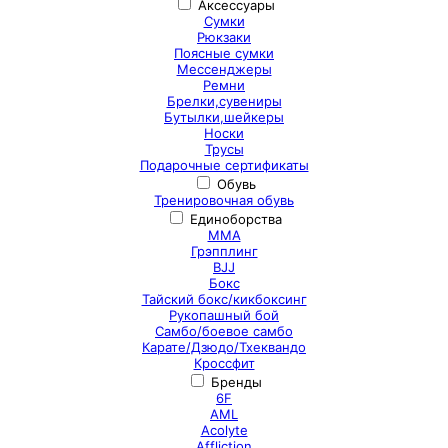
Аксессуары
Сумки
Рюкзаки
Поясные сумки
Мессенджеры
Ремни
Брелки,сувениры
Бутылки,шейкеры
Носки
Трусы
Подарочные сертификаты
Обувь
Тренировочная обувь
Единоборства
ММА
Грэпплинг
BJJ
Бокс
Тайский бокс/кикбоксинг
Рукопашный бой
Самбо/боевое самбо
Карате/Дзюдо/Тхеквандо
Кроссфит
Бренды
6F
AML
Acolyte
Affliction