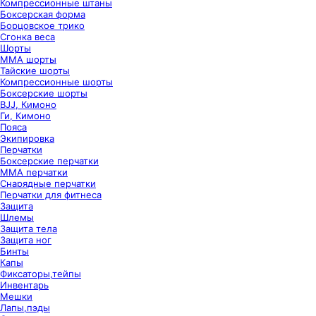
Компрессионные штаны
Боксерская форма
Борцовское трико
Сгонка веса
Шорты
ММА шорты
Тайские шорты
Компрессионные шорты
Боксерские шорты
BJJ, Кимоно
Ги, Кимоно
Пояса
Экипировка
Перчатки
Боксерские перчатки
ММА перчатки
Снарядные перчатки
Перчатки для фитнеса
Защита
Шлемы
Защита тела
Защита ног
Бинты
Капы
Фиксаторы,тейпы
Инвентарь
Мешки
Лапы,пэды