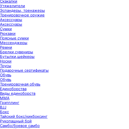
Скакалки
Утяжелители
Эспандеры, тренажеры
Тренировочное оружие
Аксессуары
Аксессуары
Сумки
Рюкзаки
Поясные сумки
Мессенджеры
Ремни
Брелки,сувениры
Бутылки,шейкеры
Носки
Трусы
Подарочные сертификаты
Обувь
Обувь
Тренировочная обувь
Единоборства
Виды единоборств
ММА
Грэпплинг
BJJ
Бокс
Тайский бокс/кикбоксинг
Рукопашный бой
Самбо/боевое самбо