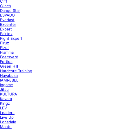
Cliff
Clinch
Dango Star
ESPADO
Everlast
Excenter
Expert
Fairtex
Fight Expert
Firuz
Fizuli
Flamma
Foersverd
Fortius
Green Hill
Hardcore Training
Hayabusa
IAMREBEL
Ingame
Jitsu
KULTURA
Kavara
Kingz
LEV
Leaders
Live Up
Lonsdale
Manto