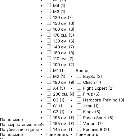
M4 (1)
M3 (1)
120 см (7)
150 см. (6)
160 см. (6)
170 см. (3)
130 см. (6)
140 см. (7)
180 см. (3)
110 см. (7)
100 см. (2)
M1 (1)
Бренд
M2 (1)
BoyBo (3)
190 см. (6)
Clinch (1)
A4 (5)
Fight Expert (2)
200 см. (1)
Firuz (6)
C3 (1)
Hardcore Training (8)
C1 (1)
Jitsu (1)
C2 (1)
Kingz (6)
195 см. (2)
Rusco Sport (5)
По новизне
155 см. (2)
Venum (7)
По возрастанию цены
По убыванию цены
145 см. (1)
КрепышЯ (2)
По новизне
Применить
Применить