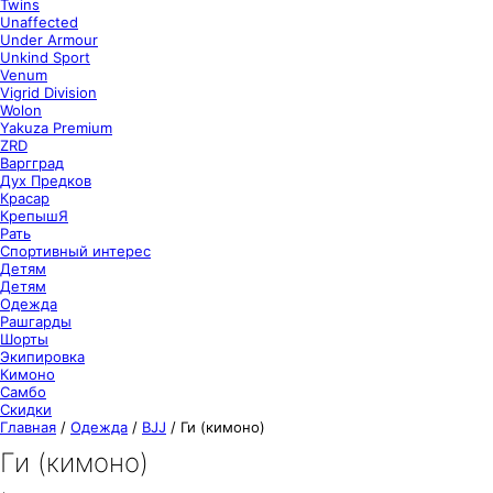
Twins
Unaffected
Under Armour
Unkind Sport
Venum
Vigrid Division
Wolon
Yakuza Premium
ZRD
Варгград
Дух Предков
Красар
КрепышЯ
Рать
Спортивный интерес
Детям
Детям
Одежда
Рашгарды
Шорты
Экипировка
Кимоно
Самбо
Скидки
Главная
/
Одежда
/
BJJ
/
Ги (кимоно)
Ги (кимоно)