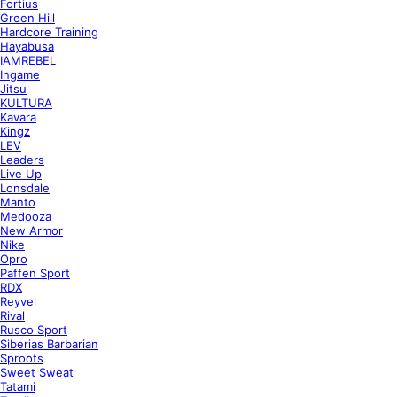
Fortius
Green Hill
Hardcore Training
Hayabusa
IAMREBEL
Ingame
Jitsu
KULTURA
Kavara
Kingz
LEV
Leaders
Live Up
Lonsdale
Manto
Medooza
New Armor
Nike
Opro
Paffen Sport
RDX
Reyvel
Rival
Rusco Sport
Siberias Barbarian
Sproots
Sweet Sweat
Tatami