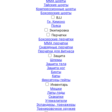
ММА шорты
Тайские шорты
Компрессионные шорты
Боксерские шорты
BJJ
Ги, Кимоно
Пояса
Экипировка
Перчатки
Боксерские перчатки
ММА перчатки
Снарядные перчатки
Перчатки для фитнеса
Защита
Шлемы
Защита тела
Защита ног
Бинты
Капы
Фиксаторы,тейпы
Инвентарь
Мешки
Лапы,пэды
Скакалки
Утяжелители
Эспандеры, тренажеры
Тренировочное оружие