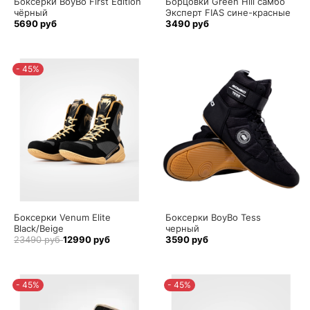
Боксерки BoyBo First Edition
Борцовки Green Hill самбо
чёрный
Эксперт FIAS сине-красные
5690 руб
3490 руб
- 45%
Боксерки Venum Elite
Боксерки BoyBo Tess
Black/Beige
черный
23490 руб
12990 руб
3590 руб
- 45%
- 45%