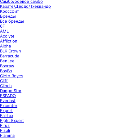
Самбо/боевое самбо
Карате/Дзюдо/Тхеквандо
Кроссфит
Бренды
Все бренды
6F
AML
Acolyte
Affliction
Alpha
BLK Crown
Barracuda
BenLee
Boxraw
BoyBo
Cleto Reyes
Cliff
Clinch
Dango Star
ESPADO
Everlast
Excenter
Expert
Fairtex
Fight Expert
Firuz
Fizuli
Flamma