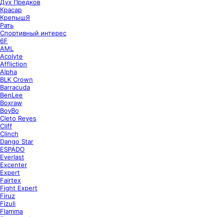
Дух Предков
Красар
КрепышЯ
Рать
Спортивный интерес
6F
AML
Acolyte
Affliction
Alpha
BLK Crown
Barracuda
BenLee
Boxraw
BoyBo
Cleto Reyes
Cliff
Clinch
Dango Star
ESPADO
Everlast
Excenter
Expert
Fairtex
Fight Expert
Firuz
Fizuli
Flamma