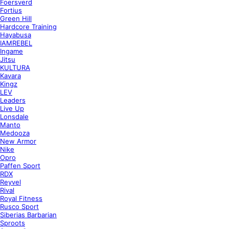
Foersverd
Fortius
Green Hill
Hardcore Training
Hayabusa
IAMREBEL
Ingame
Jitsu
KULTURA
Kavara
Kingz
LEV
Leaders
Live Up
Lonsdale
Manto
Medooza
New Armor
Nike
Opro
Paffen Sport
RDX
Reyvel
Rival
Royal Fitness
Rusco Sport
Siberias Barbarian
Sproots