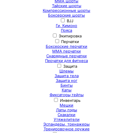
ММА шорты
Тайские шорты
Компрессионные шорты
Боксерские шорты
BJJ
Ги, Кимоно
Пояса
Экипировка
Перчатки
Боксерские перчатки
ММА перчатки
Снарядные перчатки
Перчатки для фитнеса
Защита
Шлемы
Защита тела
Защита ног
Бинты
Капы
Фиксаторы,тейпы
Инвентарь
Мешки
Лапы,пэды
Скакалки
Утяжелители
Эспандеры, тренажеры
Тренировочное оружие