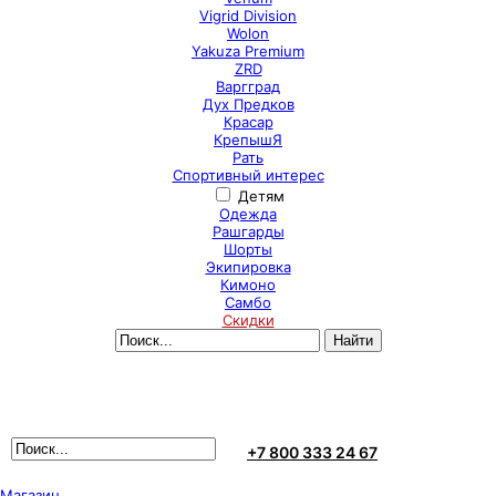
Vigrid Division
Wolon
Yakuza Premium
ZRD
Варгград
Дух Предков
Красар
КрепышЯ
Рать
Спортивный интерес
Детям
Одежда
Рашгарды
Шорты
Экипировка
Кимоно
Самбо
Скидки
+7 800 333 24 67
Магазин