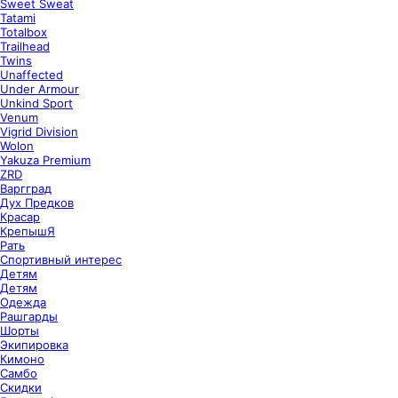
Sweet Sweat
Tatami
Totalbox
Trailhead
Twins
Unaffected
Under Armour
Unkind Sport
Venum
Vigrid Division
Wolon
Yakuza Premium
ZRD
Варгград
Дух Предков
Красар
КрепышЯ
Рать
Спортивный интерес
Детям
Детям
Одежда
Рашгарды
Шорты
Экипировка
Кимоно
Самбо
Скидки