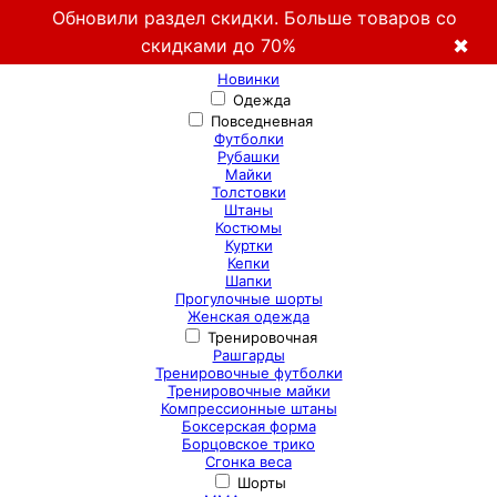
Обновили раздел скидки. Больше товаров со
скидками до 70%
✖
Новинки
Одежда
Повседневная
Футболки
Рубашки
Майки
Толстовки
Штаны
Костюмы
Куртки
Кепки
Шапки
Прогулочные шорты
Женская одежда
Тренировочная
Рашгарды
Тренировочные футболки
Тренировочные майки
Компрессионные штаны
Боксерская форма
Борцовское трико
Сгонка веса
Шорты