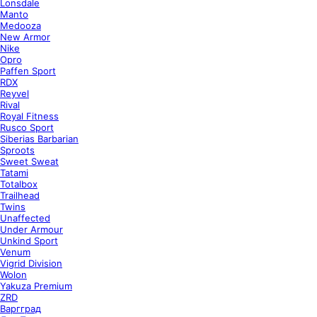
Lonsdale
Manto
Medooza
New Armor
Nike
Opro
Paffen Sport
RDX
Reyvel
Rival
Royal Fitness
Rusco Sport
Siberias Barbarian
Sproots
Sweet Sweat
Tatami
Totalbox
Trailhead
Twins
Unaffected
Under Armour
Unkind Sport
Venum
Vigrid Division
Wolon
Yakuza Premium
ZRD
Варгград