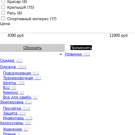
Красар (6)
КрепышЯ (15)
Рать (6)
Спортивный интерес (17)
Цена
Сбросить
Применить
Новинки
163
Скидки
421
Одежда
1304
Повседневная
814
Тренировочная
301
Шорты
138
BJJ
65
Кимоно
21
Все для самбо
12
Экипировка
810
Перчатки
226
Защита
313
Инвентарь
276
Аксессуары
181
Хранение
57
Ремни
3