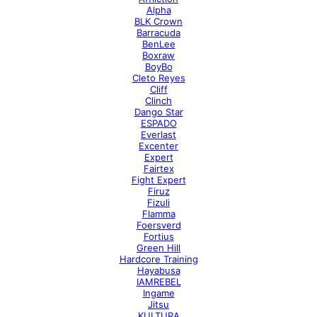
Alpha
BLK Crown
Barracuda
BenLee
Boxraw
BoyBo
Cleto Reyes
Cliff
Clinch
Dango Star
ESPADO
Everlast
Excenter
Expert
Fairtex
Fight Expert
Firuz
Fizuli
Flamma
Foersverd
Fortius
Green Hill
Hardcore Training
Hayabusa
IAMREBEL
Ingame
Jitsu
KULTURA