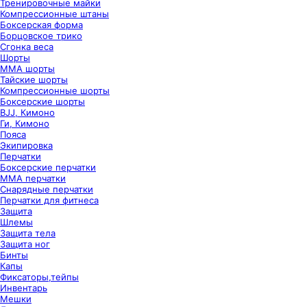
Тренировочные майки
Компрессионные штаны
Боксерская форма
Борцовское трико
Сгонка веса
Шорты
ММА шорты
Тайские шорты
Компрессионные шорты
Боксерские шорты
BJJ, Кимоно
Ги, Кимоно
Пояса
Экипировка
Перчатки
Боксерские перчатки
ММА перчатки
Снарядные перчатки
Перчатки для фитнеса
Защита
Шлемы
Защита тела
Защита ног
Бинты
Капы
Фиксаторы,тейпы
Инвентарь
Мешки