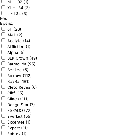
M - L32 (1)
XL - L34 (3)
L - L34 (3)
Вес
Бренд
6F (28)
AML (2)
Acolyte (14)
Affliction (1)
Alpha (5)
BLK Crown (49)
Barracuda (95)
BenLee (6)
Boxraw (112)
BoyBo (181)
Cleto Reyes (6)
Cliff (15)
Clinch (111)
Dango Star (7)
ESPADO (72)
Everlast (55)
Excenter (1)
Expert (11)
Fairtex (1)