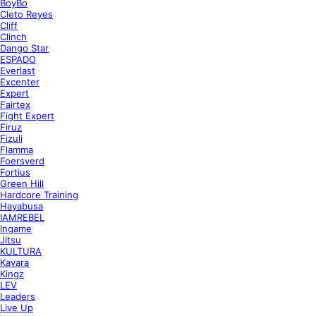
BoyBo
Cleto Reyes
Cliff
Clinch
Dango Star
ESPADO
Everlast
Excenter
Expert
Fairtex
Fight Expert
Firuz
Fizuli
Flamma
Foersverd
Fortius
Green Hill
Hardcore Training
Hayabusa
IAMREBEL
Ingame
Jitsu
KULTURA
Kavara
Kingz
LEV
Leaders
Live Up