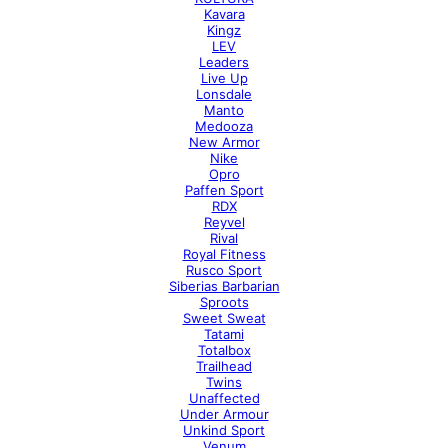
Kavara
Kingz
LEV
Leaders
Live Up
Lonsdale
Manto
Medooza
New Armor
Nike
Opro
Paffen Sport
RDX
Reyvel
Rival
Royal Fitness
Rusco Sport
Siberias Barbarian
Sproots
Sweet Sweat
Tatami
Totalbox
Trailhead
Twins
Unaffected
Under Armour
Unkind Sport
Venum