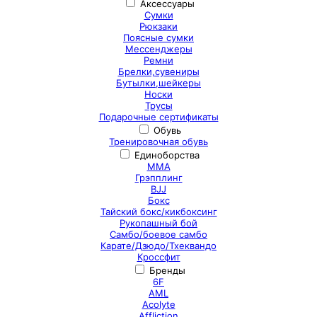
Аксессуары
Сумки
Рюкзаки
Поясные сумки
Мессенджеры
Ремни
Брелки,сувениры
Бутылки,шейкеры
Носки
Трусы
Подарочные сертификаты
Обувь
Тренировочная обувь
Единоборства
ММА
Грэпплинг
BJJ
Бокс
Тайский бокс/кикбоксинг
Рукопашный бой
Самбо/боевое самбо
Карате/Дзюдо/Тхеквандо
Кроссфит
Бренды
6F
AML
Acolyte
Affliction