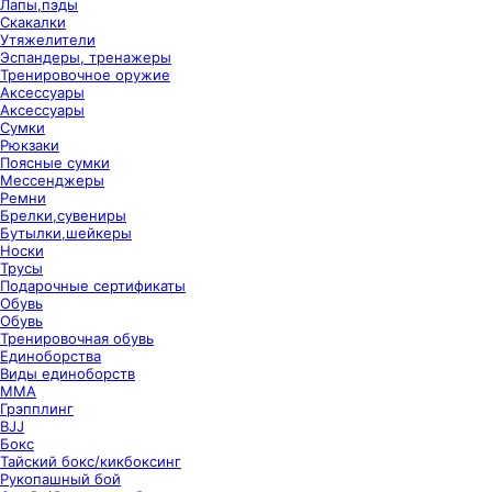
Лапы,пэды
Скакалки
Утяжелители
Эспандеры, тренажеры
Тренировочное оружие
Аксессуары
Аксессуары
Сумки
Рюкзаки
Поясные сумки
Мессенджеры
Ремни
Брелки,сувениры
Бутылки,шейкеры
Носки
Трусы
Подарочные сертификаты
Обувь
Обувь
Тренировочная обувь
Единоборства
Виды единоборств
ММА
Грэпплинг
BJJ
Бокс
Тайский бокс/кикбоксинг
Рукопашный бой