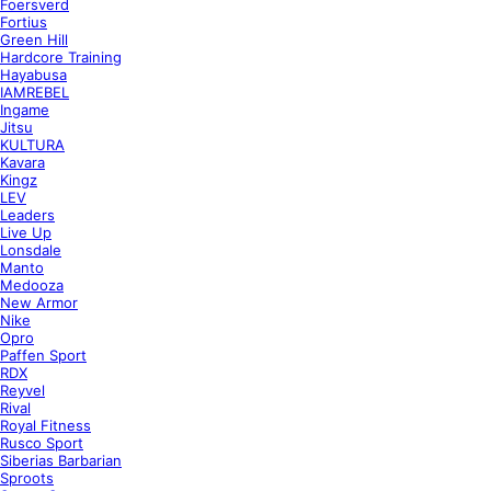
Foersverd
Fortius
Green Hill
Hardcore Training
Hayabusa
IAMREBEL
Ingame
Jitsu
KULTURA
Kavara
Kingz
LEV
Leaders
Live Up
Lonsdale
Manto
Medooza
New Armor
Nike
Opro
Paffen Sport
RDX
Reyvel
Rival
Royal Fitness
Rusco Sport
Siberias Barbarian
Sproots