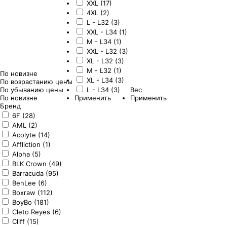
XXL (17)
4XL (2)
L - L32 (3)
XXL - L34 (1)
M - L34 (1)
XXL - L32 (3)
XL - L32 (3)
M - L32 (1)
По новизне
XL - L34 (3)
По возрастанию цены
По убыванию цены
L - L34 (3)
Вес
По новизне
Применить
Применить
Бренд
6F (28)
AML (2)
Acolyte (14)
Affliction (1)
Alpha (5)
BLK Crown (49)
Barracuda (95)
BenLee (6)
Boxraw (112)
BoyBo (181)
Cleto Reyes (6)
Cliff (15)