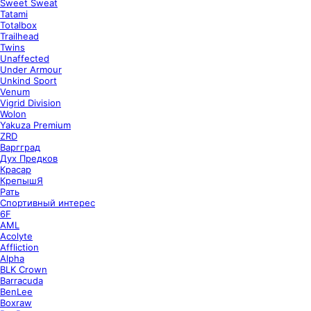
Sweet Sweat
Tatami
Totalbox
Trailhead
Twins
Unaffected
Under Armour
Unkind Sport
Venum
Vigrid Division
Wolon
Yakuza Premium
ZRD
Варгград
Дух Предков
Красар
КрепышЯ
Рать
Спортивный интерес
6F
AML
Acolyte
Affliction
Alpha
BLK Crown
Barracuda
BenLee
Boxraw