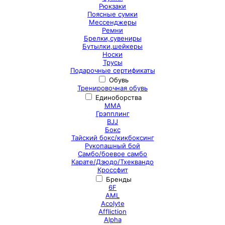
Рюкзаки
Поясные сумки
Мессенджеры
Ремни
Брелки,сувениры
Бутылки,шейкеры
Носки
Трусы
Подарочные сертификаты
Обувь
Тренировочная обувь
Единоборства
ММА
Грэпплинг
BJJ
Бокс
Тайский бокс/кикбоксинг
Рукопашный бой
Самбо/боевое самбо
Карате/Дзюдо/Тхеквандо
Кроссфит
Бренды
6F
AML
Acolyte
Affliction
Alpha