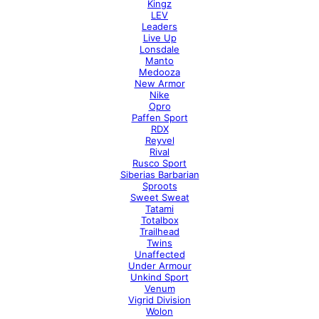
Kingz
LEV
Leaders
Live Up
Lonsdale
Manto
Medooza
New Armor
Nike
Opro
Paffen Sport
RDX
Reyvel
Rival
Rusco Sport
Siberias Barbarian
Sproots
Sweet Sweat
Tatami
Totalbox
Trailhead
Twins
Unaffected
Under Armour
Unkind Sport
Venum
Vigrid Division
Wolon