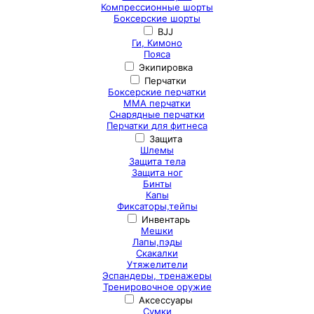
Компрессионные шорты
Боксерские шорты
BJJ
Ги, Кимоно
Пояса
Экипировка
Перчатки
Боксерские перчатки
ММА перчатки
Снарядные перчатки
Перчатки для фитнеса
Защита
Шлемы
Защита тела
Защита ног
Бинты
Капы
Фиксаторы,тейпы
Инвентарь
Мешки
Лапы,пэды
Скакалки
Утяжелители
Эспандеры, тренажеры
Тренировочное оружие
Аксессуары
Сумки