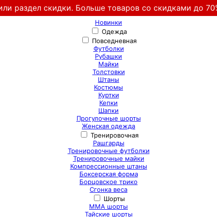
или раздел скидки. Больше товаров со скидками до 70
Новинки
Одежда
Повседневная
Футболки
Рубашки
Майки
Толстовки
Штаны
Костюмы
Куртки
Кепки
Шапки
Прогулочные шорты
Женская одежда
Тренировочная
Рашгарды
Тренировочные футболки
Тренировочные майки
Компрессионные штаны
Боксерская форма
Борцовское трико
Сгонка веса
Шорты
ММА шорты
Тайские шорты