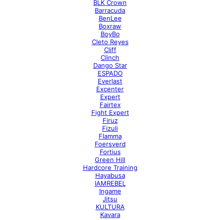
BLK Crown
Barracuda
BenLee
Boxraw
BoyBo
Cleto Reyes
Cliff
Clinch
Dango Star
ESPADO
Everlast
Excenter
Expert
Fairtex
Fight Expert
Firuz
Fizuli
Flamma
Foersverd
Fortius
Green Hill
Hardcore Training
Hayabusa
IAMREBEL
Ingame
Jitsu
KULTURA
Kavara