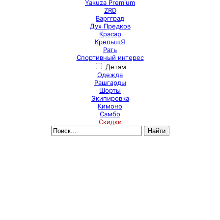
Yakuza Premium
ZRD
Варгград
Дух Предков
Красар
КрепышЯ
Рать
Спортивный интерес
Детям
Одежда
Рашгарды
Шорты
Экипировка
Кимоно
Самбо
Скидки