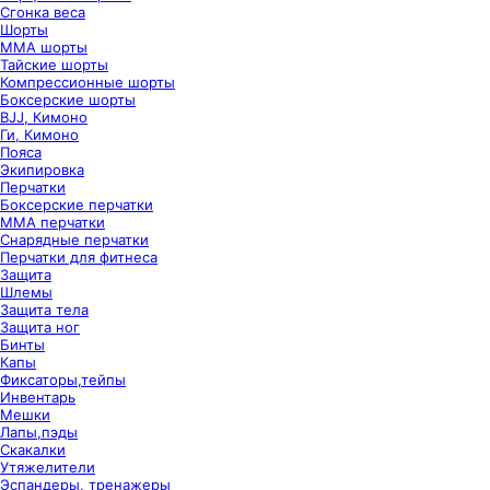
Сгонка веса
Шорты
ММА шорты
Тайские шорты
Компрессионные шорты
Боксерские шорты
BJJ, Кимоно
Ги, Кимоно
Пояса
Экипировка
Перчатки
Боксерские перчатки
ММА перчатки
Снарядные перчатки
Перчатки для фитнеса
Защита
Шлемы
Защита тела
Защита ног
Бинты
Капы
Фиксаторы,тейпы
Инвентарь
Мешки
Лапы,пэды
Скакалки
Утяжелители
Эспандеры, тренажеры