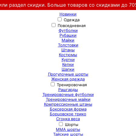
или раздел скидки. Больше товаров со скидками до 70
Новинки
Одежда
Повседневная
Футболки
Рубашки
Майки
Толстовки
Штаны
Костюмы
Куртки
Кепки
Шапки
Прогулочные шорты
Женская одежда
Тренировочная
Рашгарды
Тренировочные футболки
Тренировочные майки
Компрессионные штаны
Боксерская форма
Борцовское трико
Сгонка веса
Шорты
ММА шорты
Тайские шорты