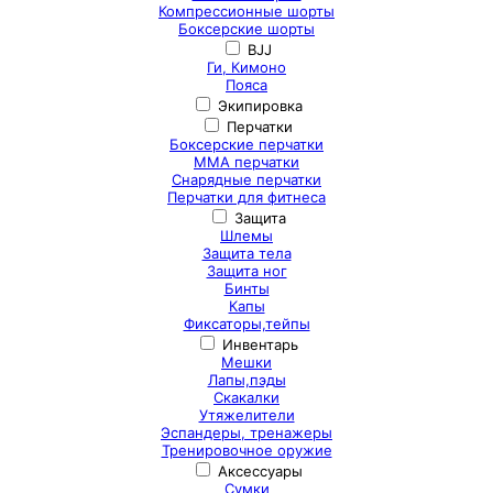
Компрессионные шорты
Боксерские шорты
BJJ
Ги, Кимоно
Пояса
Экипировка
Перчатки
Боксерские перчатки
ММА перчатки
Снарядные перчатки
Перчатки для фитнеса
Защита
Шлемы
Защита тела
Защита ног
Бинты
Капы
Фиксаторы,тейпы
Инвентарь
Мешки
Лапы,пэды
Скакалки
Утяжелители
Эспандеры, тренажеры
Тренировочное оружие
Аксессуары
Сумки