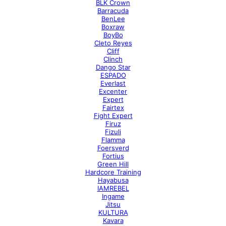
BLK Crown
Barracuda
BenLee
Boxraw
BoyBo
Cleto Reyes
Cliff
Clinch
Dango Star
ESPADO
Everlast
Excenter
Expert
Fairtex
Fight Expert
Firuz
Fizuli
Flamma
Foersverd
Fortius
Green Hill
Hardcore Training
Hayabusa
IAMREBEL
Ingame
Jitsu
KULTURA
Kavara