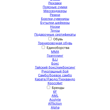
Рюкзаки
Поясные сумки
Мессенджеры
Ремни
Брелки,сувениры
Бутылки,шейкеры
Носки
Трусы
Подарочные сертификаты
Обувь
Тренировочная обувь
Единоборства
ММА
Грэпплинг
BJJ
Бокс
Тайский бокс/кикбоксинг
Рукопашный бой
Самбо/боевое самбо
Карате/Дзюдо/Тхеквандо
Кроссфит
Бренды
6F
AML
Acolyte
Affliction
Alpha