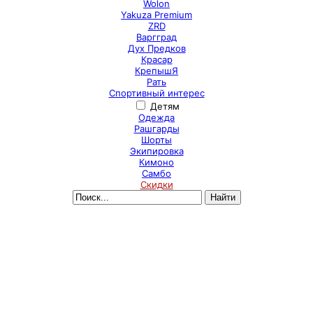
Wolon
Yakuza Premium
ZRD
Варгград
Дух Предков
Красар
КрепышЯ
Рать
Спортивный интерес
Детям
Одежда
Рашгарды
Шорты
Экипировка
Кимоно
Самбо
Скидки