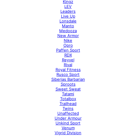
Kingz
LEV
Leaders
Live Up
Lonsdale
Manto
Medooza
New Armor
Nike
Opro
Paffen Sport
RDX
Reyvel
Rival
Royal Fitness
Rusco Sport
Siberias Barbarian
Sproots
Sweet Sweat
Tatami
Totalbox
Trailhead
Twins
Unaffected
Under Armour
Unkind Sport
Venum
Vigrid Division