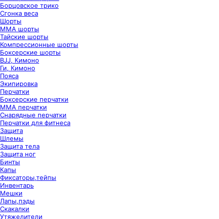
Борцовское трико
Сгонка веса
Шорты
ММА шорты
Тайские шорты
Компрессионные шорты
Боксерские шорты
BJJ, Кимоно
Ги, Кимоно
Пояса
Экипировка
Перчатки
Боксерские перчатки
ММА перчатки
Снарядные перчатки
Перчатки для фитнеса
Защита
Шлемы
Защита тела
Защита ног
Бинты
Капы
Фиксаторы,тейпы
Инвентарь
Мешки
Лапы,пэды
Скакалки
Утяжелители