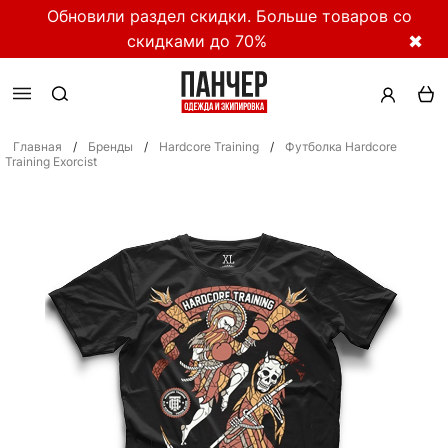
Обновили раздел скидки. Больше товаров со
скидками до 70%
✖
Главная
/
Бренды
/
Hardcore Training
/
Футболка Hardcore
Training Exorcist