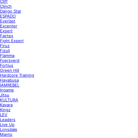
Cliff
Clinch
Dango Star
ESPADO
Everlast
Excenter
Expert
Fairtex
Fight Expert
Firuz
Fizuli
Flamma
Foersverd
Fortius
Green Hill
Hardcore Training
Hayabusa
IAMREBEL
Ingame
Jitsu
KULTURA
Kavara
Kingz
LEV
Leaders
Live Up
Lonsdale
Manto