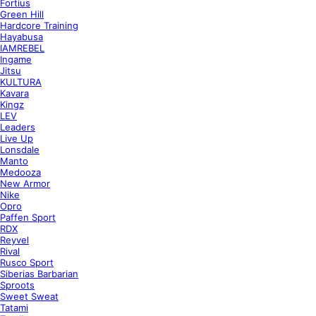
Fortius
Green Hill
Hardcore Training
Hayabusa
IAMREBEL
Ingame
Jitsu
KULTURA
Kavara
Kingz
LEV
Leaders
Live Up
Lonsdale
Manto
Medooza
New Armor
Nike
Opro
Paffen Sport
RDX
Reyvel
Rival
Rusco Sport
Siberias Barbarian
Sproots
Sweet Sweat
Tatami