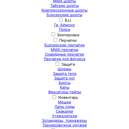
ММА шорты
Тайские шорты
Компрессионные шорты
Боксерские шорты
BJJ
Ги, Кимоно
Пояса
Экипировка
Перчатки
Боксерские перчатки
ММА перчатки
Снарядные перчатки
Перчатки для фитнеса
Защита
Шлемы
Защита тела
Защита ног
Бинты
Капы
Фиксаторы,тейпы
Инвентарь
Мешки
Лапы,пэды
Скакалки
Утяжелители
Эспандеры, тренажеры
Тренировочное оружие