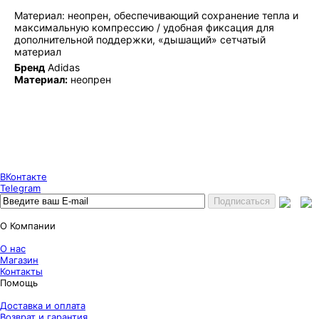
Материал: неопрен, обеспечивающий сохранение тепла и
максимальную компрессию / удобная фиксация для
дополнительной поддержки, «дышащий» сетчатый
материал
Бренд
Adidas
Материал:
неопрен
Puncher Store
Екатеринбург, Готвальда 14
7 (800) 333 24 67
7 (800) 333 24 67
7 (343) 247 84 67
ВКонтакте
Telegram
О Компании
О нас
Магазин
Контакты
Помощь
Доставка и оплата
Возврат и гарантия