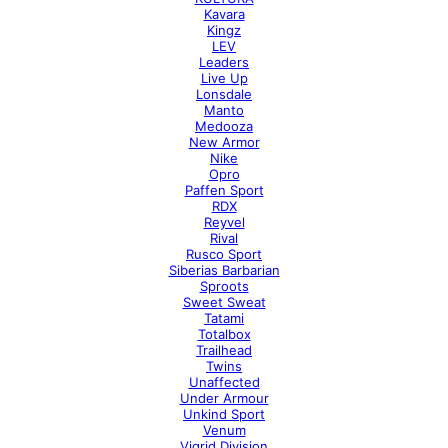
Kavara
Kingz
LEV
Leaders
Live Up
Lonsdale
Manto
Medooza
New Armor
Nike
Opro
Paffen Sport
RDX
Reyvel
Rival
Rusco Sport
Siberias Barbarian
Sproots
Sweet Sweat
Tatami
Totalbox
Trailhead
Twins
Unaffected
Under Armour
Unkind Sport
Venum
Vigrid Division