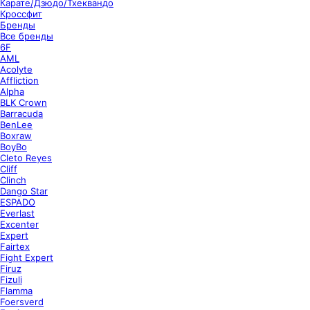
Карате/Дзюдо/Тхеквандо
Кроссфит
Бренды
Все бренды
6F
AML
Acolyte
Affliction
Alpha
BLK Crown
Barracuda
BenLee
Boxraw
BoyBo
Cleto Reyes
Cliff
Clinch
Dango Star
ESPADO
Everlast
Excenter
Expert
Fairtex
Fight Expert
Firuz
Fizuli
Flamma
Foersverd