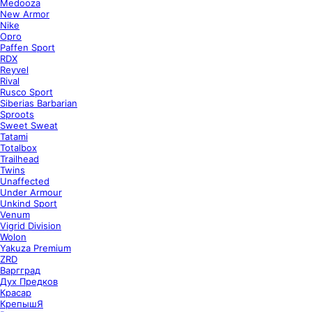
Medooza
New Armor
Nike
Opro
Paffen Sport
RDX
Reyvel
Rival
Rusco Sport
Siberias Barbarian
Sproots
Sweet Sweat
Tatami
Totalbox
Trailhead
Twins
Unaffected
Under Armour
Unkind Sport
Venum
Vigrid Division
Wolon
Yakuza Premium
ZRD
Варгград
Дух Предков
Красар
КрепышЯ