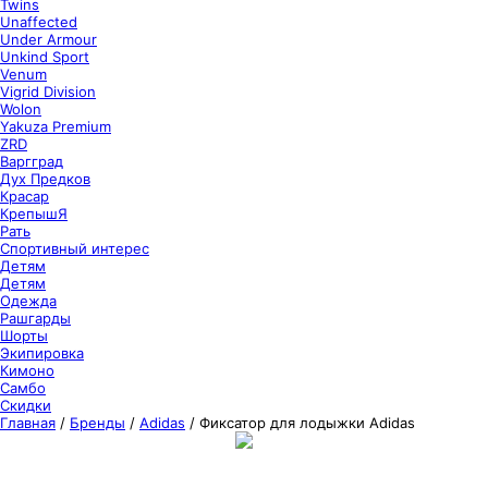
Twins
Unaffected
Under Armour
Unkind Sport
Venum
Vigrid Division
Wolon
Yakuza Premium
ZRD
Варгград
Дух Предков
Красар
КрепышЯ
Рать
Спортивный интерес
Детям
Детям
Одежда
Рашгарды
Шорты
Экипировка
Кимоно
Самбо
Скидки
Главная
/
Бренды
/
Adidas
/
Фиксатор для лодыжки Adidas