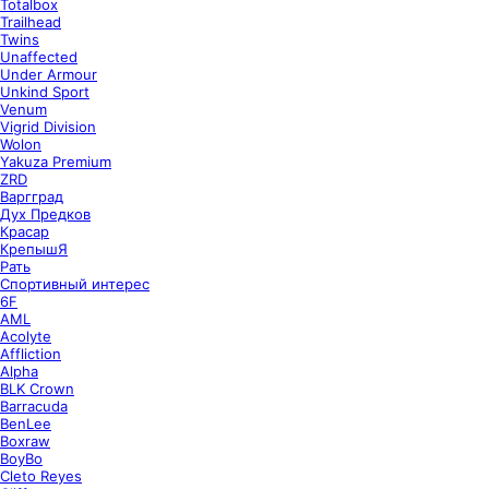
Totalbox
Trailhead
Twins
Unaffected
Under Armour
Unkind Sport
Venum
Vigrid Division
Wolon
Yakuza Premium
ZRD
Варгград
Дух Предков
Красар
КрепышЯ
Рать
Спортивный интерес
6F
AML
Acolyte
Affliction
Alpha
BLK Crown
Barracuda
BenLee
Boxraw
BoyBo
Cleto Reyes