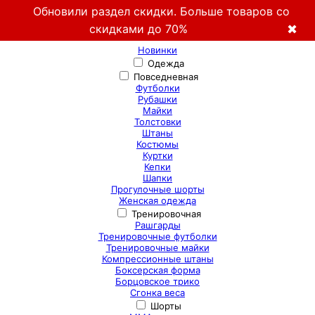
Обновили раздел скидки. Больше товаров со
скидками до 70%
✖
Новинки
Одежда
Повседневная
Футболки
Рубашки
Майки
Толстовки
Штаны
Костюмы
Куртки
Кепки
Шапки
Прогулочные шорты
Женская одежда
Тренировочная
Рашгарды
Тренировочные футболки
Тренировочные майки
Компрессионные штаны
Боксерская форма
Борцовское трико
Сгонка веса
Шорты