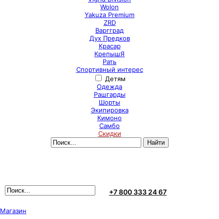
Wolon
Yakuza Premium
ZRD
Варгград
Дух Предков
Красар
КрепышЯ
Рать
Спортивный интерес
Детям
Одежда
Рашгарды
Шорты
Экипировка
Кимоно
Самбо
Скидки
+7 800 333 24 67
Магазин