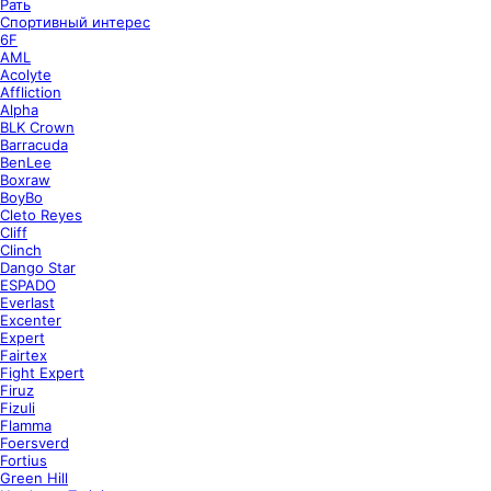
Рать
Спортивный интерес
6F
AML
Acolyte
Affliction
Alpha
BLK Crown
Barracuda
BenLee
Boxraw
BoyBo
Cleto Reyes
Cliff
Clinch
Dango Star
ESPADO
Everlast
Excenter
Expert
Fairtex
Fight Expert
Firuz
Fizuli
Flamma
Foersverd
Fortius
Green Hill