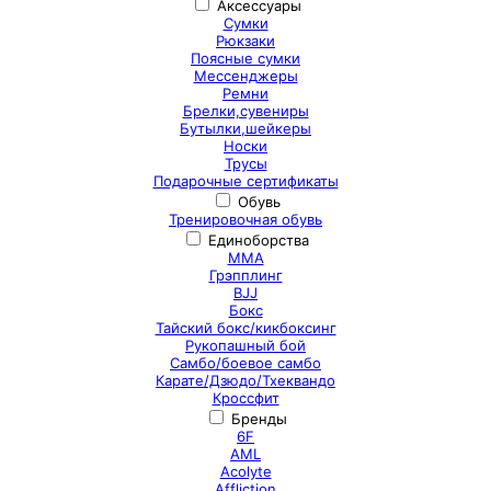
Аксессуары
Сумки
Рюкзаки
Поясные сумки
Мессенджеры
Ремни
Брелки,сувениры
Бутылки,шейкеры
Носки
Трусы
Подарочные сертификаты
Обувь
Тренировочная обувь
Единоборства
ММА
Грэпплинг
BJJ
Бокс
Тайский бокс/кикбоксинг
Рукопашный бой
Самбо/боевое самбо
Карате/Дзюдо/Тхеквандо
Кроссфит
Бренды
6F
AML
Acolyte
Affliction