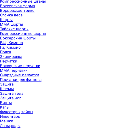
Компрессионные штаны
Боксерская форма
Борцовское трико
Сгонка веса
Шорты
ММА шорты
Тайские шорты
Компрессионные шорты
Боксерские шорты
BJJ, Кимоно
Ги, Кимоно
Пояса
Экипировка
Перчатки
Боксерские перчатки
ММА перчатки
Снарядные перчатки
Перчатки для фитнеса
Защита
Шлемы
Защита тела
Защита ног
Бинты
Капы
Фиксаторы,тейпы
Инвентарь
Мешки
Лапы,пэды