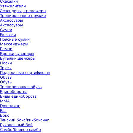
Скакалки
Утяжелители
Эспандеры, тренажеры
Тренировочное оружие
Аксессуары
Аксессуары
Сумки
Рюкзаки
Поясные сумки
Мессенджеры
Ремни
Брелки,сувениры
Бутылки,шейкеры
Носки
Трусы
Подарочные сертификаты
Обувь
Обувь
Тренировочная обувь
Единоборства
Виды единоборств
ММА
Грэпплинг
BJJ
Бокс
Тайский бокс/кикбоксинг
Рукопашный бой
Самбо/боевое самбо