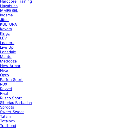
Hardcore Training
Hayabusa
IAMREBEL
Ingame
Jitsu
KULTURA
Kavara
Kingz
LEV
Leaders
Live Up
Lonsdale
Manto
Medooza
New Armor
Nike
Opro
Paffen Sport
RDX
Reyvel
Rival
Rusco Sport
Siberias Barbarian
Sproots
Sweet Sweat
Tatami
Totalbox
Trailhead