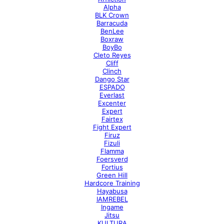
Alpha
BLK Crown
Barracuda
BenLee
Boxraw
BoyBo
Cleto Reyes
Cliff
Clinch
Dango Star
ESPADO
Everlast
Excenter
Expert
Fairtex
Fight Expert
Firuz
Fizuli
Flamma
Foersverd
Fortius
Green Hill
Hardcore Training
Hayabusa
IAMREBEL
Ingame
Jitsu
KULTURA