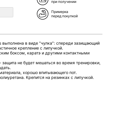
при получении
Примерка
перед покупкой
s выполнена в виде "чулка": спереди зазищающий
астичное крепление с липучкой.
ским боксом, каратэ и другими контактными
- защита не будет мешаться во время тренировки,
адать.
 материала, хорошо впитывающего пот.
олиуретана. Крепится на резинках с липучкой.