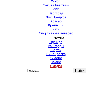
Wolon
Yakuza Premium
ZRD
Варгград
Дух Предков
Красар
КрепышЯ
Рать
Спортивный интерес
Детям
Одежда
Рашгарды
Шорты
Экипировка
Кимоно
Самбо
Скидки