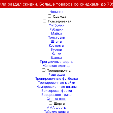
или раздел скидки. Больше товаров со скидками до 70
Новинки
Одежда
Повседневная
Футболки
Рубашки
Майки
Толстовки
Штаны
Костюмы
Куртки
Кепки
Шапки
Прогулочные шорты
Женская одежда
Тренировочная
Рашгарды
Тренировочные футболки
Тренировочные майки
Компрессионные штаны
Боксерская форма
Борцовское трико
Сгонка веса
Шорты
ММА шорты
Тайские шорты