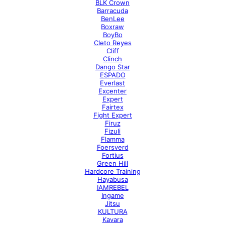
BLK Crown
Barracuda
BenLee
Boxraw
BoyBo
Cleto Reyes
Cliff
Clinch
Dango Star
ESPADO
Everlast
Excenter
Expert
Fairtex
Fight Expert
Firuz
Fizuli
Flamma
Foersverd
Fortius
Green Hill
Hardcore Training
Hayabusa
IAMREBEL
Ingame
Jitsu
KULTURA
Kavara