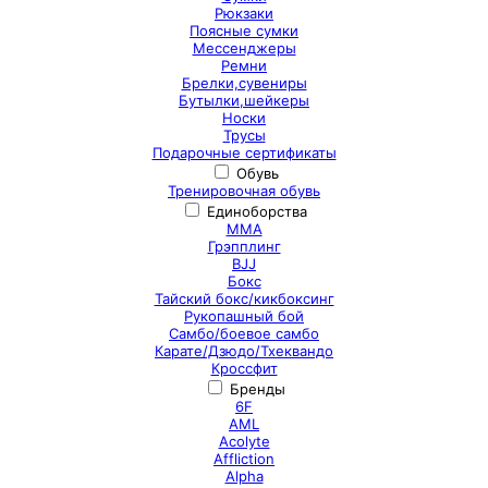
Рюкзаки
Поясные сумки
Мессенджеры
Ремни
Брелки,сувениры
Бутылки,шейкеры
Носки
Трусы
Подарочные сертификаты
Обувь
Тренировочная обувь
Единоборства
ММА
Грэпплинг
BJJ
Бокс
Тайский бокс/кикбоксинг
Рукопашный бой
Самбо/боевое самбо
Карате/Дзюдо/Тхеквандо
Кроссфит
Бренды
6F
AML
Acolyte
Affliction
Alpha