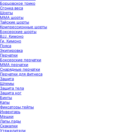
Борцовское трико
Сгонка веса
Шорты
ММА шорты
Тайские шорты
Компрессионные шорты
Боксерские шорты
BJJ, Кимоно
Ги, Кимоно
Пояса
Экипировка
Перчатки
Боксерские перчатки
ММА перчатки
Снарядные перчатки
Перчатки для фитнеса
Защита
Шлемы
Защита тела
Защита ног
Бинты
Капы
Фиксаторы,тейпы
Инвентарь
Мешки
Лапы,пэды
Скакалки
Утяжелители