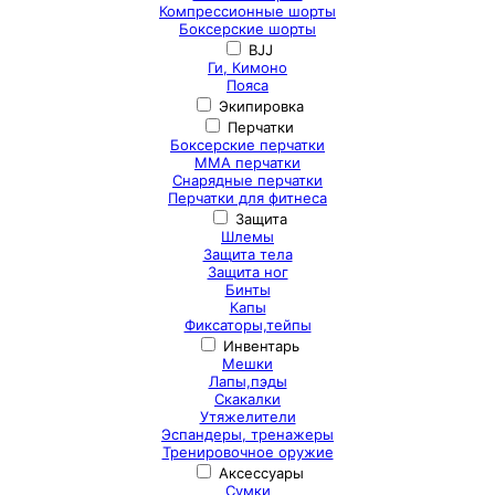
Компрессионные шорты
Боксерские шорты
BJJ
Ги, Кимоно
Пояса
Экипировка
Перчатки
Боксерские перчатки
ММА перчатки
Снарядные перчатки
Перчатки для фитнеса
Защита
Шлемы
Защита тела
Защита ног
Бинты
Капы
Фиксаторы,тейпы
Инвентарь
Мешки
Лапы,пэды
Скакалки
Утяжелители
Эспандеры, тренажеры
Тренировочное оружие
Аксессуары
Сумки