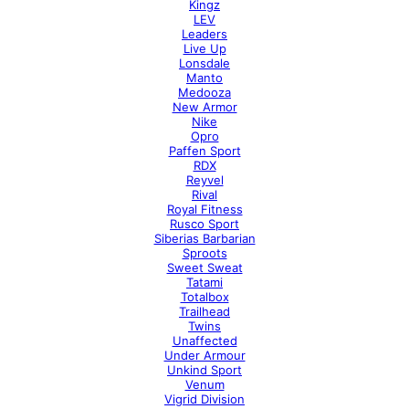
Kingz
LEV
Leaders
Live Up
Lonsdale
Manto
Medooza
New Armor
Nike
Opro
Paffen Sport
RDX
Reyvel
Rival
Royal Fitness
Rusco Sport
Siberias Barbarian
Sproots
Sweet Sweat
Tatami
Totalbox
Trailhead
Twins
Unaffected
Under Armour
Unkind Sport
Venum
Vigrid Division