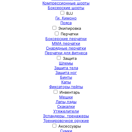
Компрессионные шорты
Боксерские шорты
BJJ
Ги, Кимоно
Пояса
Экипировка
Перчатки
Боксерские перчатки
ММА перчатки
Снарядные перчатки
Перчатки для фитнеса
Защита
Шлемы
Защита тела
Защита ног
Бинты
Капы
Фиксаторы,тейпы
Инвентарь
Мешки
Лапы,пэды
Скакалки
Утяжелители
Эспандеры, тренажеры
Тренировочное оружие
Аксессуары
Сумки