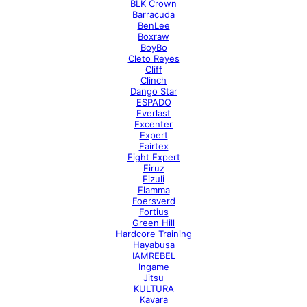
BLK Crown
Barracuda
BenLee
Boxraw
BoyBo
Cleto Reyes
Cliff
Clinch
Dango Star
ESPADO
Everlast
Excenter
Expert
Fairtex
Fight Expert
Firuz
Fizuli
Flamma
Foersverd
Fortius
Green Hill
Hardcore Training
Hayabusa
IAMREBEL
Ingame
Jitsu
KULTURA
Kavara