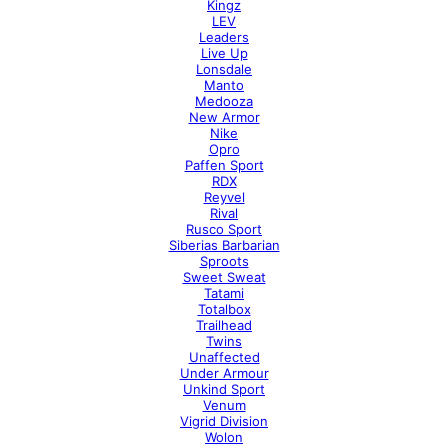
Kingz
LEV
Leaders
Live Up
Lonsdale
Manto
Medooza
New Armor
Nike
Opro
Paffen Sport
RDX
Reyvel
Rival
Rusco Sport
Siberias Barbarian
Sproots
Sweet Sweat
Tatami
Totalbox
Trailhead
Twins
Unaffected
Under Armour
Unkind Sport
Venum
Vigrid Division
Wolon