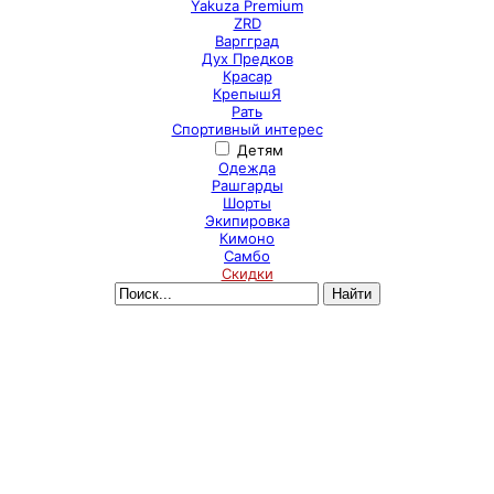
Yakuza Premium
ZRD
Варгград
Дух Предков
Красар
КрепышЯ
Рать
Спортивный интерес
Детям
Одежда
Рашгарды
Шорты
Экипировка
Кимоно
Самбо
Скидки