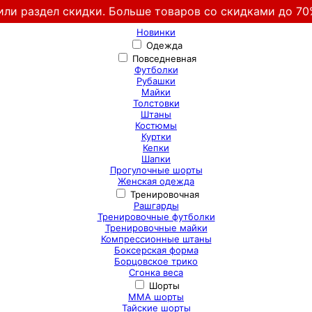
или раздел скидки. Больше товаров со скидками до 70
Новинки
Одежда
Повседневная
Футболки
Рубашки
Майки
Толстовки
Штаны
Костюмы
Куртки
Кепки
Шапки
Прогулочные шорты
Женская одежда
Тренировочная
Рашгарды
Тренировочные футболки
Тренировочные майки
Компрессионные штаны
Боксерская форма
Борцовское трико
Сгонка веса
Шорты
ММА шорты
Тайские шорты