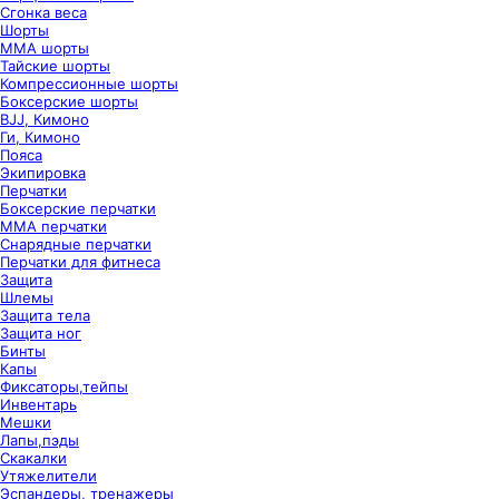
Сгонка веса
Шорты
ММА шорты
Тайские шорты
Компрессионные шорты
Боксерские шорты
BJJ, Кимоно
Ги, Кимоно
Пояса
Экипировка
Перчатки
Боксерские перчатки
ММА перчатки
Снарядные перчатки
Перчатки для фитнеса
Защита
Шлемы
Защита тела
Защита ног
Бинты
Капы
Фиксаторы,тейпы
Инвентарь
Мешки
Лапы,пэды
Скакалки
Утяжелители
Эспандеры, тренажеры