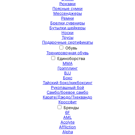
Рюкзаки
Поясные сумки
Мессенджеры
Ремни
Брелки,сувениры
Бутылки,шейкеры
Носки
Трусы
Подарочные сертификаты
Обувь
Тренировочная обувь
Единоборства
ММА
Грэпплинг
BJJ
Бокс
Тайский бокс/кикбоксинг
Рукопашный бой
Самбо/боевое самбо
Карате/Дзюдо/Тхеквандо
Кроссфит
Бренды
6F
AML
Acolyte
Affliction
Alpha