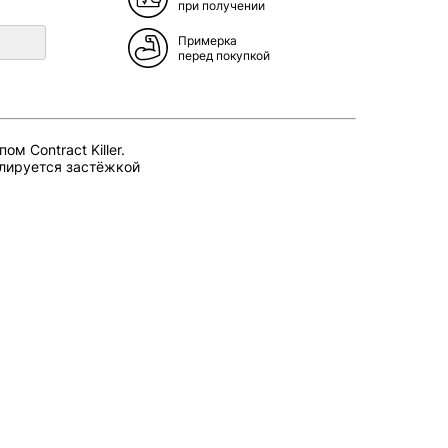
при получении
Примерка
перед покупкой
м Contract Killer.
лируется застёжкой