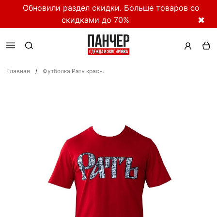
Обновили раздел скидки. Больше товаров со
скидками до 70%
✖
Главная
/
Футболка Рать красн.