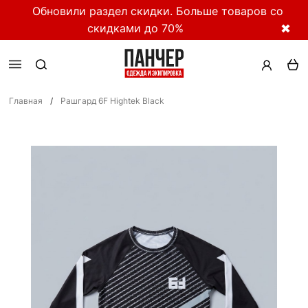
Обновили раздел скидки. Больше товаров со
скидками до 70%
✖
Главная
/
Рашгард 6F Hightek Black