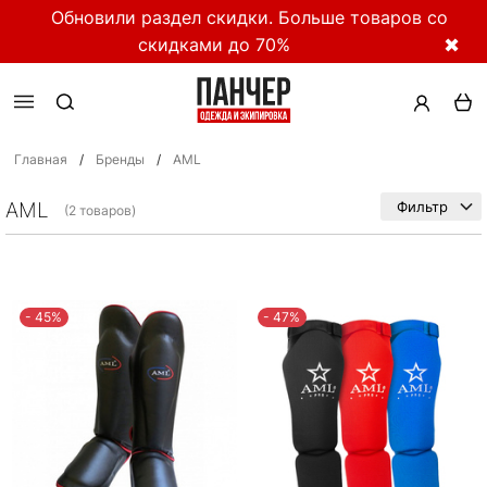
Обновили раздел скидки. Больше товаров со
скидками до 70%
✖
Главная
/
Бренды
/
AML
AML
Фильтр
(2 товаров)
- 45%
- 47%