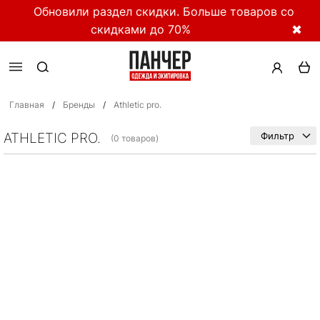
Обновили раздел скидки. Больше товаров со
скидками до 70%
✖
Главная
/
Бренды
/
Athletic pro.
ATHLETIC PRO.
Фильтр
(0 товаров)