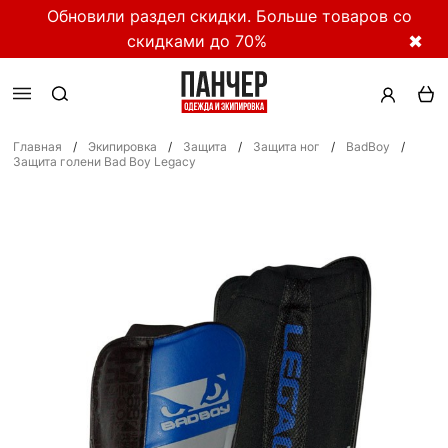
Обновили раздел скидки. Больше товаров со
скидками до 70%
✖
Главная
/
Экипировка
/
Защита
/
Защита ног
/
BadBoy
/
Защита голени Bad Boy Legacy