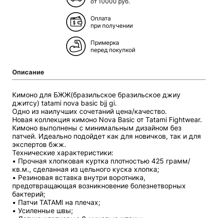
от 10000 руб.
Оплата
при получении
Примерка
перед покупкой
Описание
Кимоно для БЖЖ(бразильское бразильское джиу
джитсу) tatami nova basic bjj gi.
Одно из наилучших сочетаний цена/качество.
Новая коллекция кимоно Nova Basic от Tatami Fightwear.
Кимоно выполнены с минимальным дизайном без
патчей. Идеально подойдет как для новичков, так и для
экспертов бжж.
Технические характеристики:
• Прочная хлопковая куртка плотностью 425 грамм/
кв.м., сделанная из цельного куска хлопка;
• Резиновая вставка внутри воротника,
предотвращающая возникновение болезнетворных
бактерий;
• Патчи TATAMI на плечах;
• Усиленные швы;