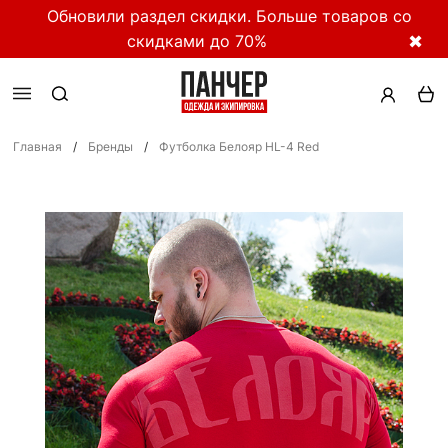
Обновили раздел скидки. Больше товаров со
скидками до 70%
✖
Главная
/
Бренды
/
Футболка Белояр HL-4 Red