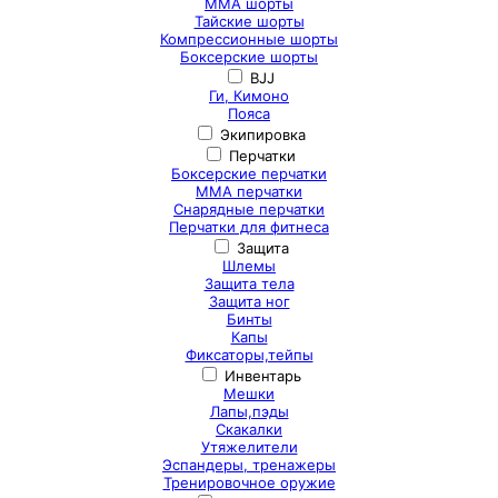
ММА шорты
Тайские шорты
Компрессионные шорты
Боксерские шорты
BJJ
Ги, Кимоно
Пояса
Экипировка
Перчатки
Боксерские перчатки
ММА перчатки
Снарядные перчатки
Перчатки для фитнеса
Защита
Шлемы
Защита тела
Защита ног
Бинты
Капы
Фиксаторы,тейпы
Инвентарь
Мешки
Лапы,пэды
Скакалки
Утяжелители
Эспандеры, тренажеры
Тренировочное оружие