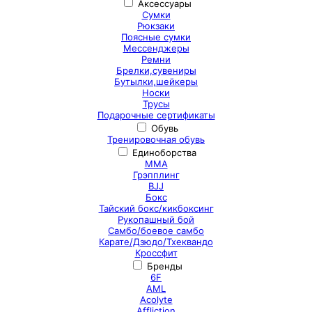
Аксессуары
Сумки
Рюкзаки
Поясные сумки
Мессенджеры
Ремни
Брелки,сувениры
Бутылки,шейкеры
Носки
Трусы
Подарочные сертификаты
Обувь
Тренировочная обувь
Единоборства
ММА
Грэпплинг
BJJ
Бокс
Тайский бокс/кикбоксинг
Рукопашный бой
Самбо/боевое самбо
Карате/Дзюдо/Тхеквандо
Кроссфит
Бренды
6F
AML
Acolyte
Affliction