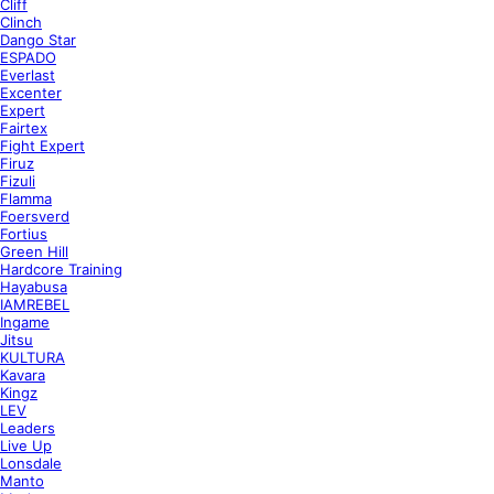
Cliff
Clinch
Dango Star
ESPADO
Everlast
Excenter
Expert
Fairtex
Fight Expert
Firuz
Fizuli
Flamma
Foersverd
Fortius
Green Hill
Hardcore Training
Hayabusa
IAMREBEL
Ingame
Jitsu
KULTURA
Kavara
Kingz
LEV
Leaders
Live Up
Lonsdale
Manto