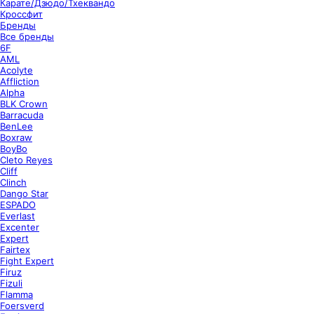
Карате/Дзюдо/Тхеквандо
Кроссфит
Бренды
Все бренды
6F
AML
Acolyte
Affliction
Alpha
BLK Crown
Barracuda
BenLee
Boxraw
BoyBo
Cleto Reyes
Cliff
Clinch
Dango Star
ESPADO
Everlast
Excenter
Expert
Fairtex
Fight Expert
Firuz
Fizuli
Flamma
Foersverd