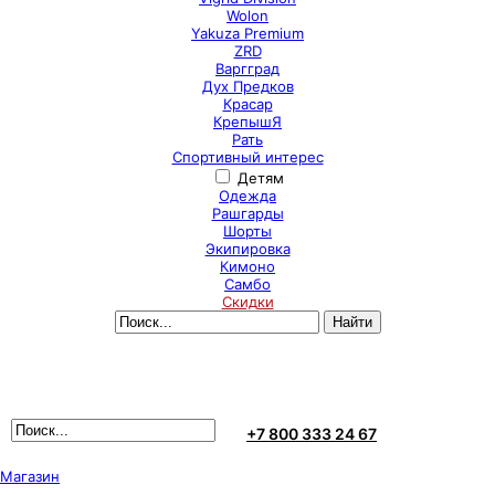
Wolon
Yakuza Premium
ZRD
Варгград
Дух Предков
Красар
КрепышЯ
Рать
Спортивный интерес
Детям
Одежда
Рашгарды
Шорты
Экипировка
Кимоно
Самбо
Скидки
+7 800 333 24 67
Магазин