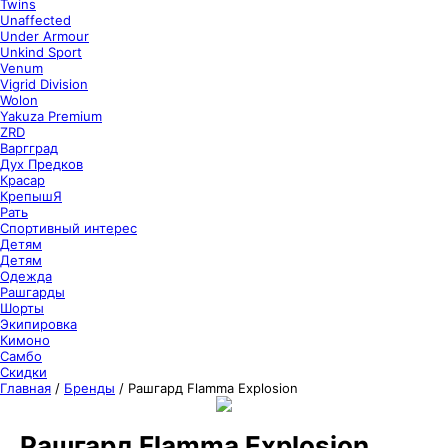
Twins
Unaffected
Under Armour
Unkind Sport
Venum
Vigrid Division
Wolon
Yakuza Premium
ZRD
Варгград
Дух Предков
Красар
КрепышЯ
Рать
Спортивный интерес
Детям
Детям
Одежда
Рашгарды
Шорты
Экипировка
Кимоно
Самбо
Скидки
Главная
/
Бренды
/
Рашгард Flamma Explosion
Рашгард Flamma Explosion