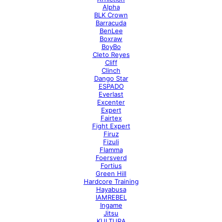
Alpha
BLK Crown
Barracuda
BenLee
Boxraw
BoyBo
Cleto Reyes
Cliff
Clinch
Dango Star
ESPADO
Everlast
Excenter
Expert
Fairtex
Fight Expert
Firuz
Fizuli
Flamma
Foersverd
Fortius
Green Hill
Hardcore Training
Hayabusa
IAMREBEL
Ingame
Jitsu
KULTURA