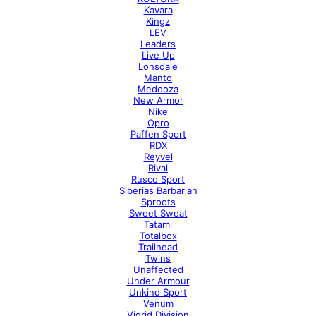
Kavara
Kingz
LEV
Leaders
Live Up
Lonsdale
Manto
Medooza
New Armor
Nike
Opro
Paffen Sport
RDX
Reyvel
Rival
Rusco Sport
Siberias Barbarian
Sproots
Sweet Sweat
Tatami
Totalbox
Trailhead
Twins
Unaffected
Under Armour
Unkind Sport
Venum
Vigrid Division