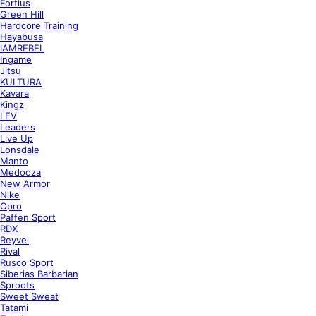
Fortius
Green Hill
Hardcore Training
Hayabusa
IAMREBEL
Ingame
Jitsu
KULTURA
Kavara
Kingz
LEV
Leaders
Live Up
Lonsdale
Manto
Medooza
New Armor
Nike
Opro
Paffen Sport
RDX
Reyvel
Rival
Rusco Sport
Siberias Barbarian
Sproots
Sweet Sweat
Tatami