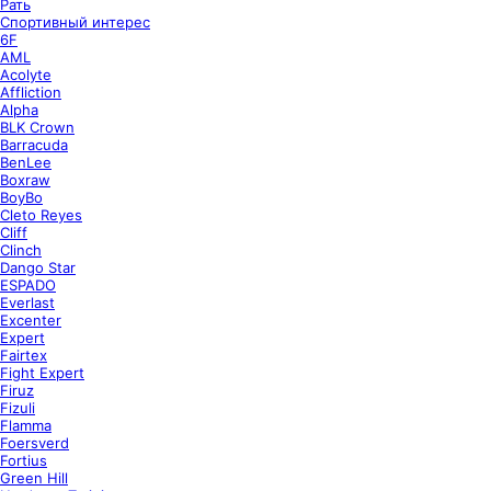
Рать
Спортивный интерес
6F
AML
Acolyte
Affliction
Alpha
BLK Crown
Barracuda
BenLee
Boxraw
BoyBo
Cleto Reyes
Cliff
Clinch
Dango Star
ESPADO
Everlast
Excenter
Expert
Fairtex
Fight Expert
Firuz
Fizuli
Flamma
Foersverd
Fortius
Green Hill