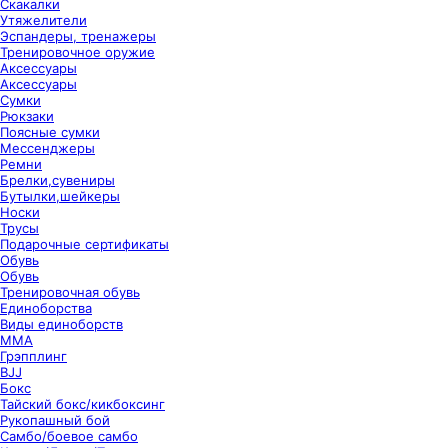
Скакалки
Утяжелители
Эспандеры, тренажеры
Тренировочное оружие
Аксессуары
Аксессуары
Сумки
Рюкзаки
Поясные сумки
Мессенджеры
Ремни
Брелки,сувениры
Бутылки,шейкеры
Носки
Трусы
Подарочные сертификаты
Обувь
Обувь
Тренировочная обувь
Единоборства
Виды единоборств
ММА
Грэпплинг
BJJ
Бокс
Тайский бокс/кикбоксинг
Рукопашный бой
Самбо/боевое самбо