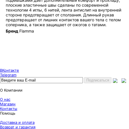
подмышками дает дополнительный комфорт и прохладу,
плоские эластичные швы сделаны по современной
технологии 4 иглы, 6 нитей, лента антислип на внутренней
стороне предотвращает от сползания. Длинный рукав
предотвращает от лишних контактов вашего тела с телом
соперника, а также защищает от ожогов о татами.
Бренд
Flamma
Puncher Store
Екатеринбург, Готвальда 14
7 (800) 333 24 67
7 (800) 333 24 67
7 (343) 247 84 67
ВКонтакте
Telegram
О Компании
О нас
Магазин
Контакты
Помощь
Доставка и оплата
Возврат и гарантия