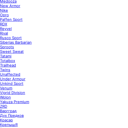
Medooza
New Armor
Nike
Opro
Paffen Sport
RDX
Reyvel
Rival
Rusco Sport
Siberias Barbarian
Sproots
Sweet Sweat
Tatami
Totalbox
Trailhead
Twins
Unaffected
Under Armour
Unkind Sport
Venum
Vigrid Division
Wolon
Yakuza Premium
ZRD
Варгград
Дух Предков
Красар
КрепышЯ