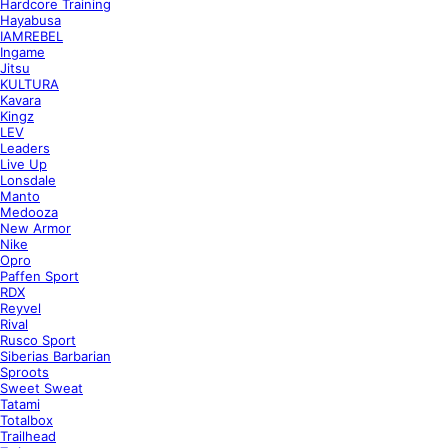
Hardcore Training
Hayabusa
IAMREBEL
Ingame
Jitsu
KULTURA
Kavara
Kingz
LEV
Leaders
Live Up
Lonsdale
Manto
Medooza
New Armor
Nike
Opro
Paffen Sport
RDX
Reyvel
Rival
Rusco Sport
Siberias Barbarian
Sproots
Sweet Sweat
Tatami
Totalbox
Trailhead