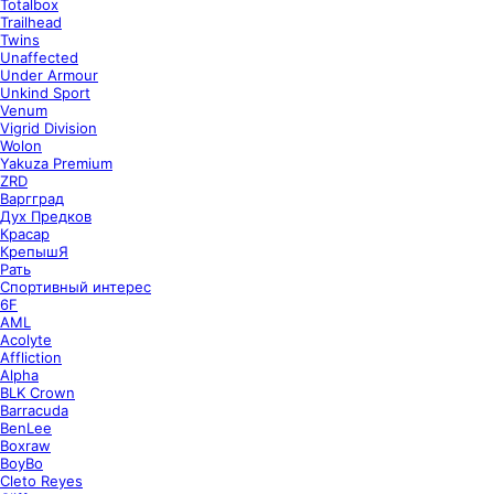
Totalbox
Trailhead
Twins
Unaffected
Under Armour
Unkind Sport
Venum
Vigrid Division
Wolon
Yakuza Premium
ZRD
Варгград
Дух Предков
Красар
КрепышЯ
Рать
Спортивный интерес
6F
AML
Acolyte
Affliction
Alpha
BLK Crown
Barracuda
BenLee
Boxraw
BoyBo
Cleto Reyes