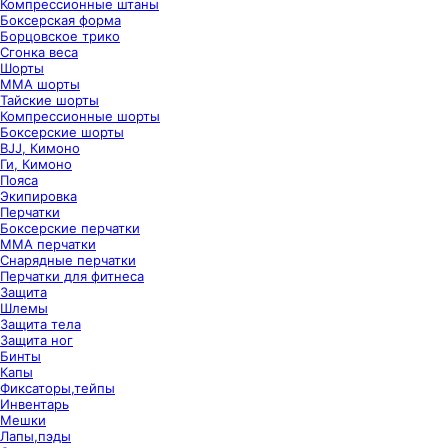
Компрессионные штаны
Боксерская форма
Борцовское трико
Сгонка веса
Шорты
ММА шорты
Тайские шорты
Компрессионные шорты
Боксерские шорты
BJJ, Кимоно
Ги, Кимоно
Пояса
Экипировка
Перчатки
Боксерские перчатки
ММА перчатки
Снарядные перчатки
Перчатки для фитнеса
Защита
Шлемы
Защита тела
Защита ног
Бинты
Капы
Фиксаторы,тейпы
Инвентарь
Мешки
Лапы,пэды