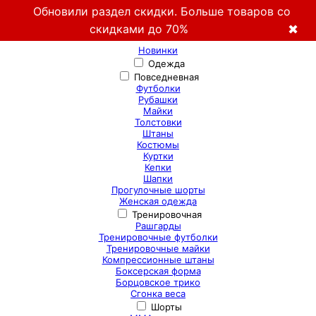
Обновили раздел скидки. Больше товаров со
скидками до 70%
✖
Новинки
Одежда
Повседневная
Футболки
Рубашки
Майки
Толстовки
Штаны
Костюмы
Куртки
Кепки
Шапки
Прогулочные шорты
Женская одежда
Тренировочная
Рашгарды
Тренировочные футболки
Тренировочные майки
Компрессионные штаны
Боксерская форма
Борцовское трико
Сгонка веса
Шорты