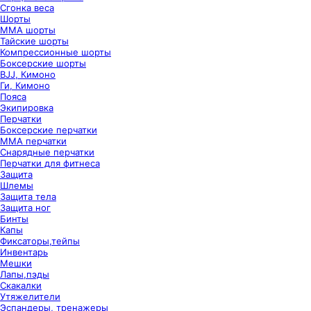
Сгонка веса
Шорты
ММА шорты
Тайские шорты
Компрессионные шорты
Боксерские шорты
BJJ, Кимоно
Ги, Кимоно
Пояса
Экипировка
Перчатки
Боксерские перчатки
ММА перчатки
Снарядные перчатки
Перчатки для фитнеса
Защита
Шлемы
Защита тела
Защита ног
Бинты
Капы
Фиксаторы,тейпы
Инвентарь
Мешки
Лапы,пэды
Скакалки
Утяжелители
Эспандеры, тренажеры