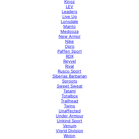
Kingz
LEV
Leaders
Live Up
Lonsdale
Manto
Medooza
New Armor
Nike
Opro
Paffen Sport
RDX
Reyvel
Rival
Rusco Sport
Siberias Barbarian
Sproots
Sweet Sweat
Tatami
Totalbox
Trailhead
Twins
Unaffected
Under Armour
Unkind Sport
Venum
Vigrid Division
Wolon