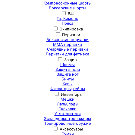
Компрессионные шорты
Боксерские шорты
BJJ
Ги, Кимоно
Пояса
Экипировка
Перчатки
Боксерские перчатки
ММА перчатки
Снарядные перчатки
Перчатки для фитнеса
Защита
Шлемы
Защита тела
Защита ног
Бинты
Капы
Фиксаторы,тейпы
Инвентарь
Мешки
Лапы,пэды
Скакалки
Утяжелители
Эспандеры, тренажеры
Тренировочное оружие
Аксессуары
Сумки