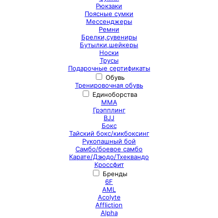
Рюкзаки
Поясные сумки
Мессенджеры
Ремни
Брелки,сувениры
Бутылки,шейкеры
Носки
Трусы
Подарочные сертификаты
Обувь
Тренировочная обувь
Единоборства
ММА
Грэпплинг
BJJ
Бокс
Тайский бокс/кикбоксинг
Рукопашный бой
Самбо/боевое самбо
Карате/Дзюдо/Тхеквандо
Кроссфит
Бренды
6F
AML
Acolyte
Affliction
Alpha