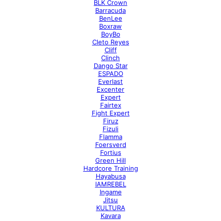
BLK Crown
Barracuda
BenLee
Boxraw
BoyBo
Cleto Reyes
Cliff
Clinch
Dango Star
ESPADO
Everlast
Excenter
Expert
Fairtex
Fight Expert
Firuz
Fizuli
Flamma
Foersverd
Fortius
Green Hill
Hardcore Training
Hayabusa
IAMREBEL
Ingame
Jitsu
KULTURA
Kavara