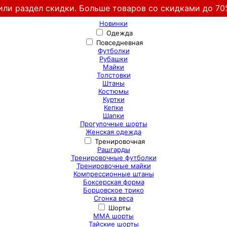
или раздел скидки. Больше товаров со скидками до 70
Новинки
Одежда
Повседневная
Футболки
Рубашки
Майки
Толстовки
Штаны
Костюмы
Куртки
Кепки
Шапки
Прогулочные шорты
Женская одежда
Тренировочная
Рашгарды
Тренировочные футболки
Тренировочные майки
Компрессионные штаны
Боксерская форма
Борцовское трико
Сгонка веса
Шорты
ММА шорты
Тайские шорты