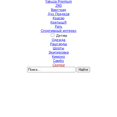
Yakuza Premium
ZRD
Варгград
Дух Предков
Красар
КрепышЯ
Рать
Спортивный интерес
Детям
Одежда
Рашгарды
Шорты
Экипировка
Кимоно
Самбо
Скидки