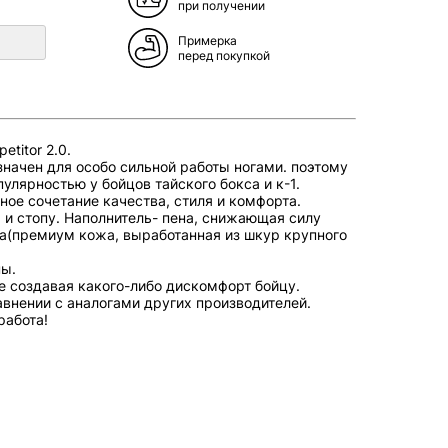
при получении
Примерка
перед покупкой
titor 2.0.
начен для особо сильной работы ногами. поэтому
улярностью у бойцов тайского бокса и к-1.
ное сочетание качества, стиля и комфорта.
и стопу. Н
аполнитель- пена, снижающая силу
па(премиум кожа, выработанная из шкур крупного
ны.
е создавая какого-либо дискомфорт бойцу.
авнении с аналогами других производителей.
работа!