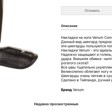
Описание
Накладки на ноги Venum Compe
Данный вид шингард предназ
эти шингарды пользуются поп
Накладки Venum - это идеаль
На
дежно защищают и голень, 
удара. В
нешняя обивка- нап
рогатого скота)!
Все швы тщательно укрепле
Великолепно облегают ногу н
Шингарды очень легкие в ср
Сделано в Тайланде, ручная 
Бренд
Venum
Недавно просмотренные