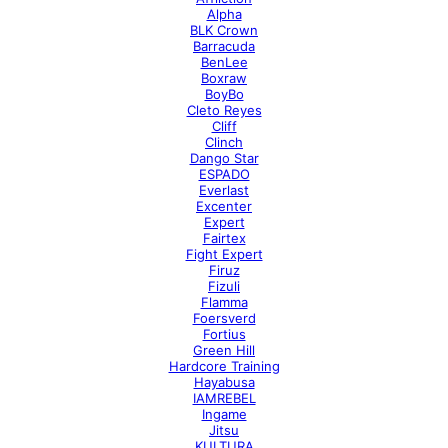
Alpha
BLK Crown
Barracuda
BenLee
Boxraw
BoyBo
Cleto Reyes
Cliff
Clinch
Dango Star
ESPADO
Everlast
Excenter
Expert
Fairtex
Fight Expert
Firuz
Fizuli
Flamma
Foersverd
Fortius
Green Hill
Hardcore Training
Hayabusa
IAMREBEL
Ingame
Jitsu
KULTURA