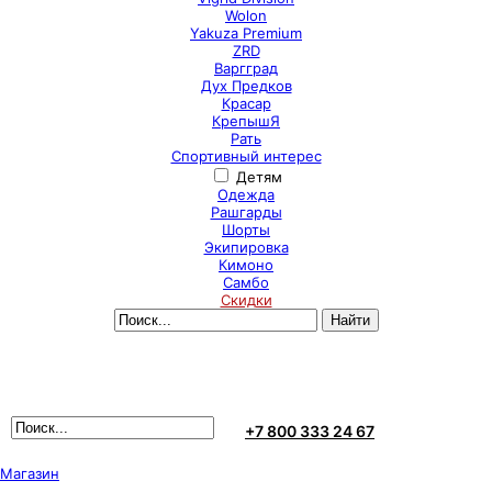
Wolon
Yakuza Premium
ZRD
Варгград
Дух Предков
Красар
КрепышЯ
Рать
Спортивный интерес
Детям
Одежда
Рашгарды
Шорты
Экипировка
Кимоно
Самбо
Скидки
+7 800 333 24 67
Магазин