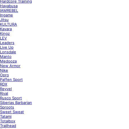
Hardcore Training
Hayabusa
IAMREBEL
Ingame
Jitsu
KULTURA
Kavara
Kingz
LEV
Leaders
Live Up
Lonsdale
Manto
Medooza
New Armor
Nike
Opro
Paffen Sport
RDX
Reyvel
Rival
Rusco Sport
Siberias Barbarian
Sproots
Sweet Sweat
Tatami
Totalbox
Trailhead