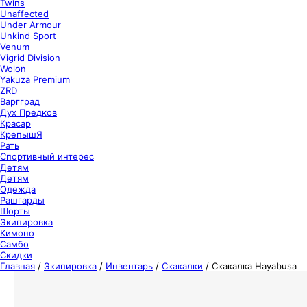
Twins
Unaffected
Under Armour
Unkind Sport
Venum
Vigrid Division
Wolon
Yakuza Premium
ZRD
Варгград
Дух Предков
Красар
КрепышЯ
Рать
Спортивный интерес
Детям
Детям
Одежда
Рашгарды
Шорты
Экипировка
Кимоно
Самбо
Скидки
Главная
/
Экипировка
/
Инвентарь
/
Cкакалки
/
Скакалка Hayabusa