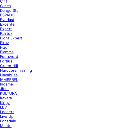
Cliff
Clinch
Dango Star
ESPADO
Everlast
Excenter
Expert
Fairtex
Fight Expert
Firuz
Fizuli
Flamma
Foersverd
Fortius
Green Hill
Hardcore Training
Hayabusa
IAMREBEL
Ingame
Jitsu
KULTURA
Kavara
Kingz
LEV
Leaders
Live Up
Lonsdale
Manto