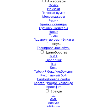
Аксессуары
Сумки
Рюкзаки
Поясные сумки
Мессенджеры
Ремни
Брелки,сувениры
Бутылки,шейкеры
Носки
Трусы
Подарочные сертификаты
Обувь
Тренировочная обувь
Единоборства
ММА
Грэпплинг
BJJ
Бокс
Тайский бокс/кикбоксинг
Рукопашный бой
Самбо/боевое самбо
Карате/Дзюдо/Тхеквандо
Кроссфит
Бренды
6F
AML
Acolyte
Affliction