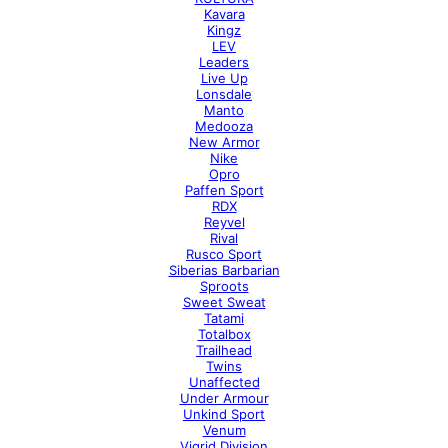
Kavara
Kingz
LEV
Leaders
Live Up
Lonsdale
Manto
Medooza
New Armor
Nike
Opro
Paffen Sport
RDX
Reyvel
Rival
Rusco Sport
Siberias Barbarian
Sproots
Sweet Sweat
Tatami
Totalbox
Trailhead
Twins
Unaffected
Under Armour
Unkind Sport
Venum
Vigrid Division