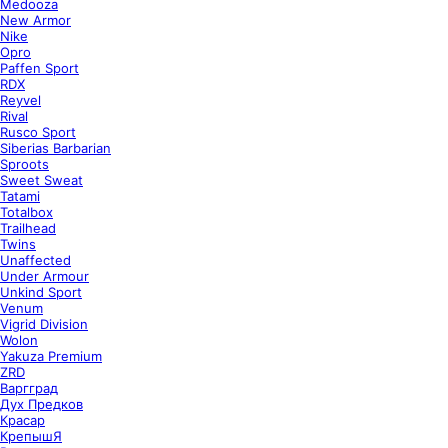
Medooza
New Armor
Nike
Opro
Paffen Sport
RDX
Reyvel
Rival
Rusco Sport
Siberias Barbarian
Sproots
Sweet Sweat
Tatami
Totalbox
Trailhead
Twins
Unaffected
Under Armour
Unkind Sport
Venum
Vigrid Division
Wolon
Yakuza Premium
ZRD
Варгград
Дух Предков
Красар
КрепышЯ