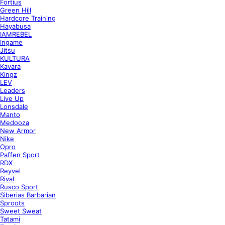
Fortius
Green Hill
Hardcore Training
Hayabusa
IAMREBEL
Ingame
Jitsu
KULTURA
Kavara
Kingz
LEV
Leaders
Live Up
Lonsdale
Manto
Medooza
New Armor
Nike
Opro
Paffen Sport
RDX
Reyvel
Rival
Rusco Sport
Siberias Barbarian
Sproots
Sweet Sweat
Tatami