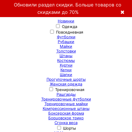
Обновили раздел скидки. Больше товаров со
скидками до 70%
✖
Новинки
Одежда
Повседневная
Футболки
Рубашки
Майки
Толстовки
Штаны
Костюмы
Куртки
Кепки
Шапки
Прогулочные шорты
Женская одежда
Тренировочная
Рашгарды
Тренировочные футболки
Тренировочные майки
Компрессионные штаны
Боксерская форма
Борцовское трико
Сгонка веса
Шорты