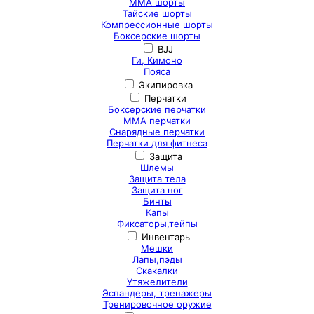
ММА шорты
Тайские шорты
Компрессионные шорты
Боксерские шорты
BJJ
Ги, Кимоно
Пояса
Экипировка
Перчатки
Боксерские перчатки
ММА перчатки
Снарядные перчатки
Перчатки для фитнеса
Защита
Шлемы
Защита тела
Защита ног
Бинты
Капы
Фиксаторы,тейпы
Инвентарь
Мешки
Лапы,пэды
Скакалки
Утяжелители
Эспандеры, тренажеры
Тренировочное оружие