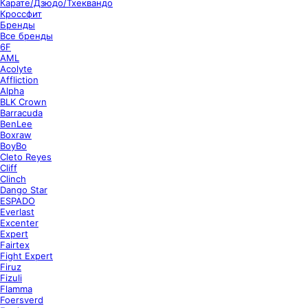
Карате/Дзюдо/Тхеквандо
Кроссфит
Бренды
Все бренды
6F
AML
Acolyte
Affliction
Alpha
BLK Crown
Barracuda
BenLee
Boxraw
BoyBo
Cleto Reyes
Cliff
Clinch
Dango Star
ESPADO
Everlast
Excenter
Expert
Fairtex
Fight Expert
Firuz
Fizuli
Flamma
Foersverd