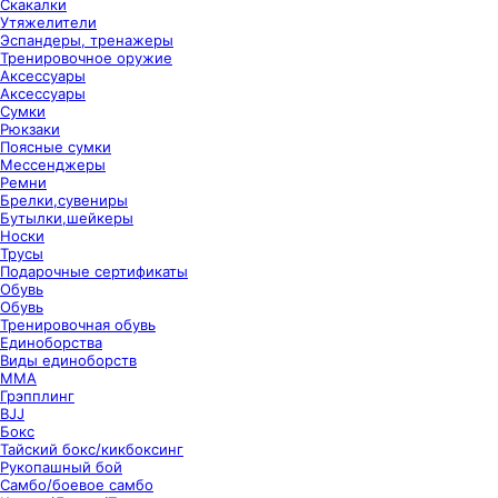
Скакалки
Утяжелители
Эспандеры, тренажеры
Тренировочное оружие
Аксессуары
Аксессуары
Сумки
Рюкзаки
Поясные сумки
Мессенджеры
Ремни
Брелки,сувениры
Бутылки,шейкеры
Носки
Трусы
Подарочные сертификаты
Обувь
Обувь
Тренировочная обувь
Единоборства
Виды единоборств
ММА
Грэпплинг
BJJ
Бокс
Тайский бокс/кикбоксинг
Рукопашный бой
Самбо/боевое самбо