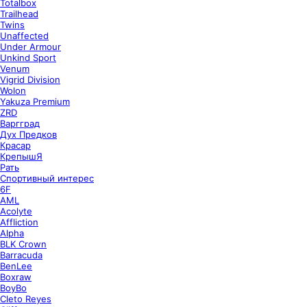
Totalbox
Trailhead
Twins
Unaffected
Under Armour
Unkind Sport
Venum
Vigrid Division
Wolon
Yakuza Premium
ZRD
Варгград
Дух Предков
Красар
КрепышЯ
Рать
Спортивный интерес
6F
AML
Acolyte
Affliction
Alpha
BLK Crown
Barracuda
BenLee
Boxraw
BoyBo
Cleto Reyes