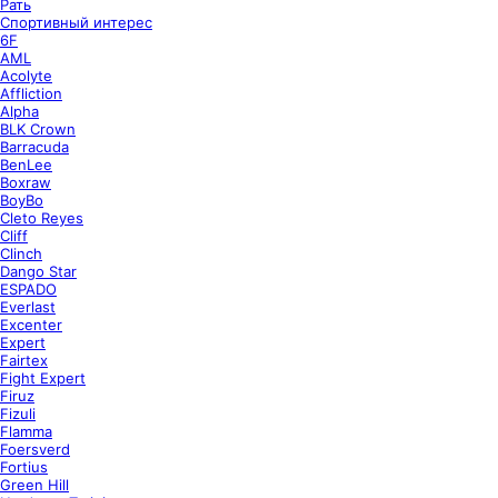
Рать
Спортивный интерес
6F
AML
Acolyte
Affliction
Alpha
BLK Crown
Barracuda
BenLee
Boxraw
BoyBo
Cleto Reyes
Cliff
Clinch
Dango Star
ESPADO
Everlast
Excenter
Expert
Fairtex
Fight Expert
Firuz
Fizuli
Flamma
Foersverd
Fortius
Green Hill