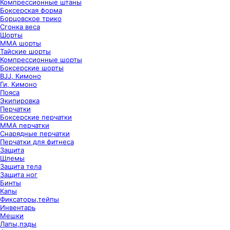
Компрессионные штаны
Боксерская форма
Борцовское трико
Сгонка веса
Шорты
ММА шорты
Тайские шорты
Компрессионные шорты
Боксерские шорты
BJJ, Кимоно
Ги, Кимоно
Пояса
Экипировка
Перчатки
Боксерские перчатки
ММА перчатки
Снарядные перчатки
Перчатки для фитнеса
Защита
Шлемы
Защита тела
Защита ног
Бинты
Капы
Фиксаторы,тейпы
Инвентарь
Мешки
Лапы,пэды