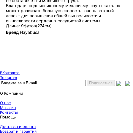
не составляет ни малейшего труда.
Благодаря подшипниковому механизму шнур скакалок
может развивать большую скорость- очень важный
аспект для повышения общей выносливости и
выносливости сердечно-сосудистой системы.
Длина: 9футов(274см).
Бренд
Hayabusa
Puncher Store
Екатеринбург, Готвальда 14
7 (800) 333 24 67
7 (800) 333 24 67
7 (343) 247 84 67
ВКонтакте
Telegram
О Компании
О нас
Магазин
Контакты
Помощь
Доставка и оплата
Возврат и гарантия