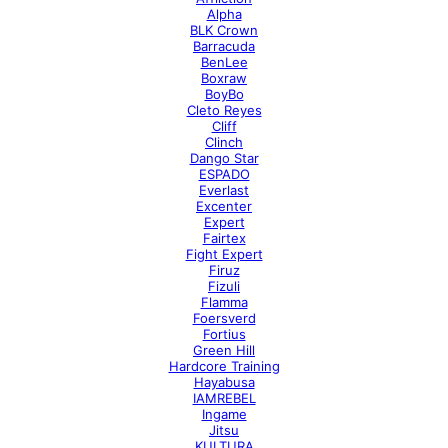
Alpha
BLK Crown
Barracuda
BenLee
Boxraw
BoyBo
Cleto Reyes
Cliff
Clinch
Dango Star
ESPADO
Everlast
Excenter
Expert
Fairtex
Fight Expert
Firuz
Fizuli
Flamma
Foersverd
Fortius
Green Hill
Hardcore Training
Hayabusa
IAMREBEL
Ingame
Jitsu
KULTURA