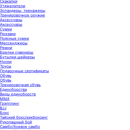
Скакалки
Утяжелители
Эспандеры, тренажеры
Тренировочное оружие
Аксессуары
Аксессуары
Сумки
Рюкзаки
Поясные сумки
Мессенджеры
Ремни
Брелки,сувениры
Бутылки,шейкеры
Носки
Трусы
Подарочные сертификаты
Обувь
Обувь
Тренировочная обувь
Единоборства
Виды единоборств
ММА
Грэпплинг
BJJ
Бокс
Тайский бокс/кикбоксинг
Рукопашный бой
Самбо/боевое самбо