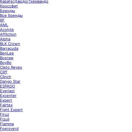
Карате/Дзюдо/Тхеквандо
Кроссфит
Бренды
Все бренды
6F
AML
Acolyte
Affliction
Alpha
BLK Crown
Barracuda
BenLee
Boxraw
BoyBo
Cleto Reyes
Cliff
Clinch
Dango Star
ESPADO
Everlast
Excenter
Expert
Fairtex
Fight Expert
Firuz
Fizuli
Flamma
Foersverd