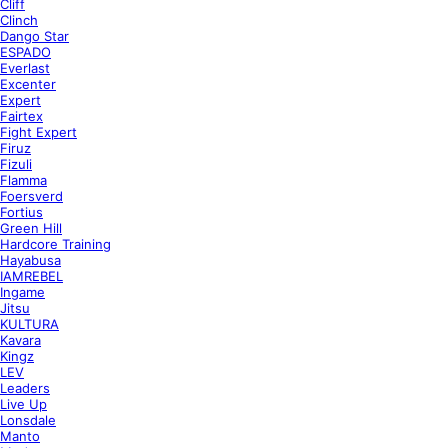
Cliff
Clinch
Dango Star
ESPADO
Everlast
Excenter
Expert
Fairtex
Fight Expert
Firuz
Fizuli
Flamma
Foersverd
Fortius
Green Hill
Hardcore Training
Hayabusa
IAMREBEL
Ingame
Jitsu
KULTURA
Kavara
Kingz
LEV
Leaders
Live Up
Lonsdale
Manto