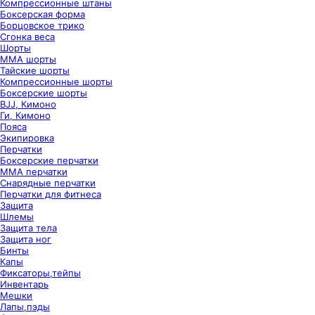
Компрессионные штаны
Боксерская форма
Борцовское трико
Сгонка веса
Шорты
ММА шорты
Тайские шорты
Компрессионные шорты
Боксерские шорты
BJJ, Кимоно
Ги, Кимоно
Пояса
Экипировка
Перчатки
Боксерские перчатки
ММА перчатки
Снарядные перчатки
Перчатки для фитнеса
Защита
Шлемы
Защита тела
Защита ног
Бинты
Капы
Фиксаторы,тейпы
Инвентарь
Мешки
Лапы,пэды