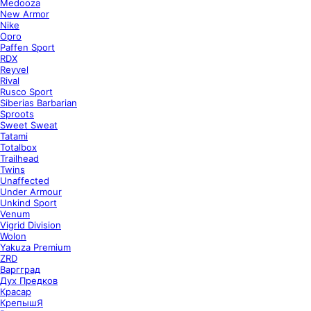
Medooza
New Armor
Nike
Opro
Paffen Sport
RDX
Reyvel
Rival
Rusco Sport
Siberias Barbarian
Sproots
Sweet Sweat
Tatami
Totalbox
Trailhead
Twins
Unaffected
Under Armour
Unkind Sport
Venum
Vigrid Division
Wolon
Yakuza Premium
ZRD
Варгград
Дух Предков
Красар
КрепышЯ