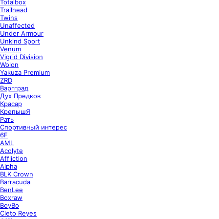
Totalbox
Trailhead
Twins
Unaffected
Under Armour
Unkind Sport
Venum
Vigrid Division
Wolon
Yakuza Premium
ZRD
Варгград
Дух Предков
Красар
КрепышЯ
Рать
Спортивный интерес
6F
AML
Acolyte
Affliction
Alpha
BLK Crown
Barracuda
BenLee
Boxraw
BoyBo
Cleto Reyes