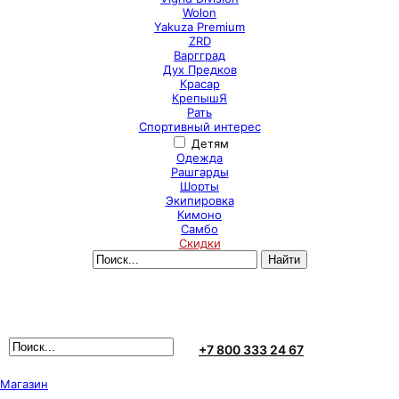
Wolon
Yakuza Premium
ZRD
Варгград
Дух Предков
Красар
КрепышЯ
Рать
Спортивный интерес
Детям
Одежда
Рашгарды
Шорты
Экипировка
Кимоно
Самбо
Скидки
+7 800 333 24 67
Магазин