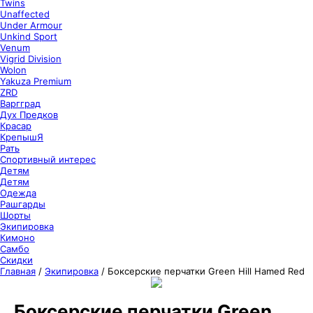
Twins
Unaffected
Under Armour
Unkind Sport
Venum
Vigrid Division
Wolon
Yakuza Premium
ZRD
Варгград
Дух Предков
Красар
КрепышЯ
Рать
Спортивный интерес
Детям
Детям
Одежда
Рашгарды
Шорты
Экипировка
Кимоно
Самбо
Скидки
Главная
/
Экипировка
/
Боксерские перчатки Green Hill Hamed Red
Боксерские перчатки Green