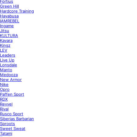
Fortius
Green Hill
Hardcore Training
Hayabusa
IAMREBEL
Ingame
Jitsu
KULTURA
Kavara
Kingz
LEV
Leaders
Live Up
Lonsdale
Manto
Medooza
New Armor
Nike
Opro
Paffen Sport
RDX
Reyvel
Rival
Rusco Sport
Siberias Barbarian
Sproots
Sweet Sweat
Tatami