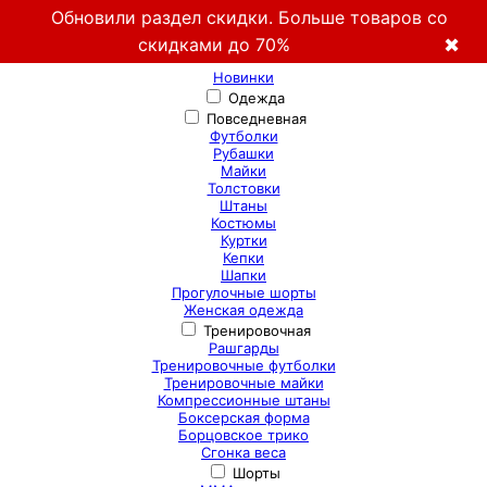
Обновили раздел скидки. Больше товаров со
скидками до 70%
✖
Новинки
Одежда
Повседневная
Футболки
Рубашки
Майки
Толстовки
Штаны
Костюмы
Куртки
Кепки
Шапки
Прогулочные шорты
Женская одежда
Тренировочная
Рашгарды
Тренировочные футболки
Тренировочные майки
Компрессионные штаны
Боксерская форма
Борцовское трико
Сгонка веса
Шорты