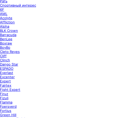
Рать
Спортивный интерес
6F
AML
Acolyte
Affliction
Alpha
BLK Crown
Barracuda
BenLee
Boxraw
BoyBo
Cleto Reyes
Cliff
Clinch
Dango Star
ESPADO
Everlast
Excenter
Expert
Fairtex
Fight Expert
Firuz
Fizuli
Flamma
Foersverd
Fortius
Green Hill