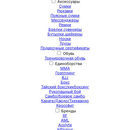
Аксессуары
Сумки
Рюкзаки
Поясные сумки
Мессенджеры
Ремни
Брелки,сувениры
Бутылки,шейкеры
Носки
Трусы
Подарочные сертификаты
Обувь
Тренировочная обувь
Единоборства
ММА
Грэпплинг
BJJ
Бокс
Тайский бокс/кикбоксинг
Рукопашный бой
Самбо/боевое самбо
Карате/Дзюдо/Тхеквандо
Кроссфит
Бренды
6F
AML
Acolyte
Affliction