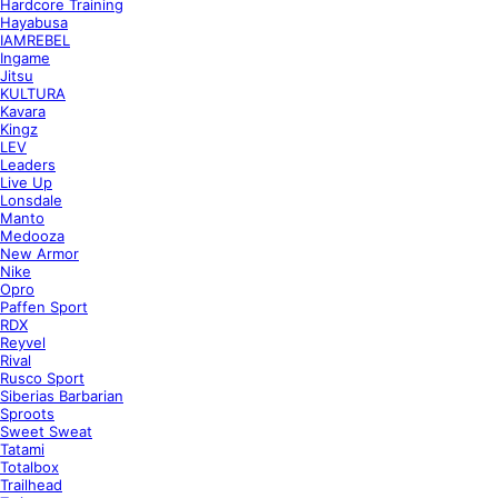
Hardcore Training
Hayabusa
IAMREBEL
Ingame
Jitsu
KULTURA
Kavara
Kingz
LEV
Leaders
Live Up
Lonsdale
Manto
Medooza
New Armor
Nike
Opro
Paffen Sport
RDX
Reyvel
Rival
Rusco Sport
Siberias Barbarian
Sproots
Sweet Sweat
Tatami
Totalbox
Trailhead