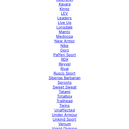
Kavara
Kingz
LEV
Leaders
Live Up
Lonsdale
Manto
Medooza
New Armor
Nike
Opro
Paffen Sport
RDX
Reyvel
Rival
Rusco Sport
Siberias Barbarian
Sproots
Sweet Sweat
Tatami
Totalbox
Trailhead
Twins
Unaffected
Under Armour
Unkind Sport
Venum
Vigrid Division