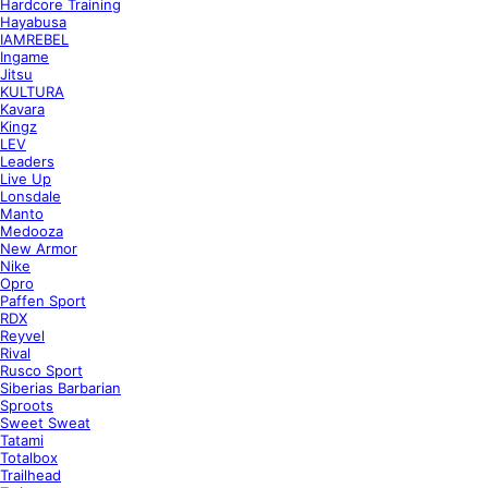
Hardcore Training
Hayabusa
IAMREBEL
Ingame
Jitsu
KULTURA
Kavara
Kingz
LEV
Leaders
Live Up
Lonsdale
Manto
Medooza
New Armor
Nike
Opro
Paffen Sport
RDX
Reyvel
Rival
Rusco Sport
Siberias Barbarian
Sproots
Sweet Sweat
Tatami
Totalbox
Trailhead