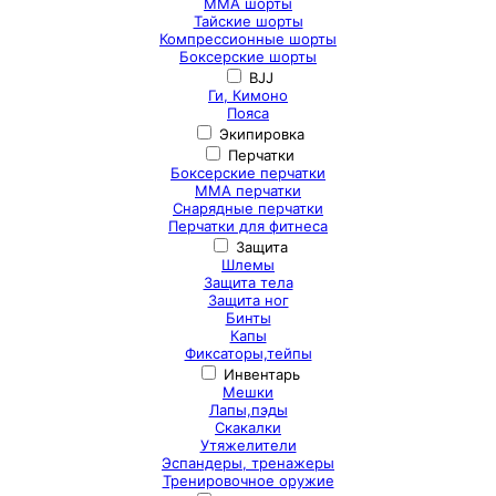
ММА шорты
Тайские шорты
Компрессионные шорты
Боксерские шорты
BJJ
Ги, Кимоно
Пояса
Экипировка
Перчатки
Боксерские перчатки
ММА перчатки
Снарядные перчатки
Перчатки для фитнеса
Защита
Шлемы
Защита тела
Защита ног
Бинты
Капы
Фиксаторы,тейпы
Инвентарь
Мешки
Лапы,пэды
Скакалки
Утяжелители
Эспандеры, тренажеры
Тренировочное оружие