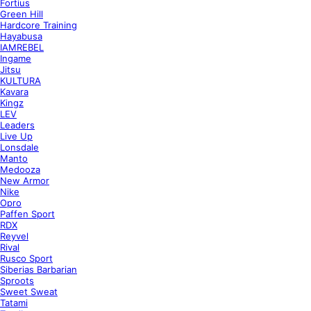
Fortius
Green Hill
Hardcore Training
Hayabusa
IAMREBEL
Ingame
Jitsu
KULTURA
Kavara
Kingz
LEV
Leaders
Live Up
Lonsdale
Manto
Medooza
New Armor
Nike
Opro
Paffen Sport
RDX
Reyvel
Rival
Rusco Sport
Siberias Barbarian
Sproots
Sweet Sweat
Tatami