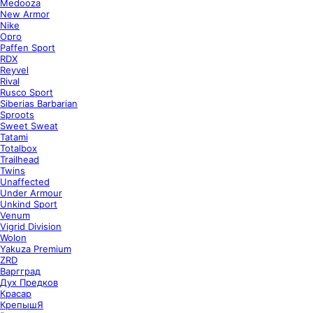
Medooza
New Armor
Nike
Opro
Paffen Sport
RDX
Reyvel
Rival
Rusco Sport
Siberias Barbarian
Sproots
Sweet Sweat
Tatami
Totalbox
Trailhead
Twins
Unaffected
Under Armour
Unkind Sport
Venum
Vigrid Division
Wolon
Yakuza Premium
ZRD
Варгград
Дух Предков
Красар
КрепышЯ