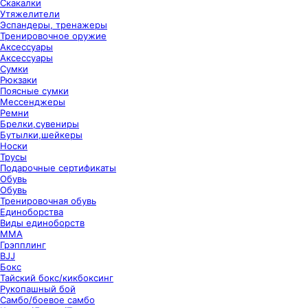
Скакалки
Утяжелители
Эспандеры, тренажеры
Тренировочное оружие
Аксессуары
Аксессуары
Сумки
Рюкзаки
Поясные сумки
Мессенджеры
Ремни
Брелки,сувениры
Бутылки,шейкеры
Носки
Трусы
Подарочные сертификаты
Обувь
Обувь
Тренировочная обувь
Единоборства
Виды единоборств
ММА
Грэпплинг
BJJ
Бокс
Тайский бокс/кикбоксинг
Рукопашный бой
Самбо/боевое самбо