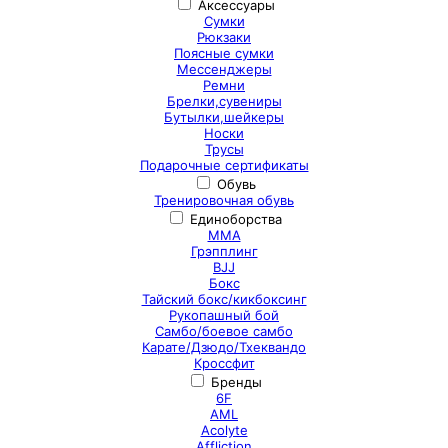
Аксессуары
Сумки
Рюкзаки
Поясные сумки
Мессенджеры
Ремни
Брелки,сувениры
Бутылки,шейкеры
Носки
Трусы
Подарочные сертификаты
Обувь
Тренировочная обувь
Единоборства
ММА
Грэпплинг
BJJ
Бокс
Тайский бокс/кикбоксинг
Рукопашный бой
Самбо/боевое самбо
Карате/Дзюдо/Тхеквандо
Кроссфит
Бренды
6F
AML
Acolyte
Affliction