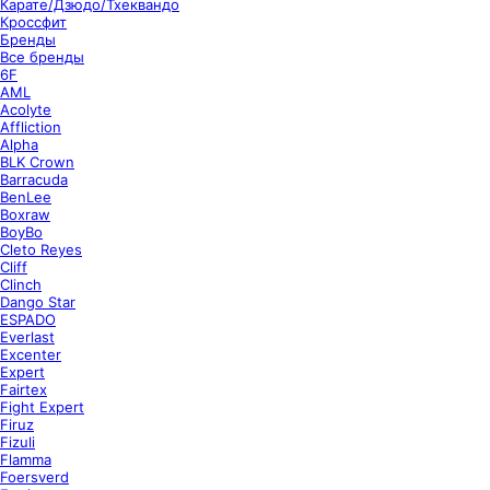
Карате/Дзюдо/Тхеквандо
Кроссфит
Бренды
Все бренды
6F
AML
Acolyte
Affliction
Alpha
BLK Crown
Barracuda
BenLee
Boxraw
BoyBo
Cleto Reyes
Cliff
Clinch
Dango Star
ESPADO
Everlast
Excenter
Expert
Fairtex
Fight Expert
Firuz
Fizuli
Flamma
Foersverd