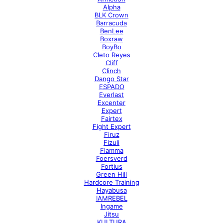
Alpha
BLK Crown
Barracuda
BenLee
Boxraw
BoyBo
Cleto Reyes
Cliff
Clinch
Dango Star
ESPADO
Everlast
Excenter
Expert
Fairtex
Fight Expert
Firuz
Fizuli
Flamma
Foersverd
Fortius
Green Hill
Hardcore Training
Hayabusa
IAMREBEL
Ingame
Jitsu
KULTURA