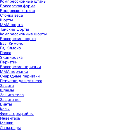
Компрессионные штаны
Боксерская форма
Борцовское трико
Сгонка веса
Шорты
ММА шорты
Тайские шорты
Компрессионные шорты
Боксерские шорты
BJJ, Кимоно
Ги, Кимоно
Пояса
Экипировка
Перчатки
Боксерские перчатки
ММА перчатки
Снарядные перчатки
Перчатки для фитнеса
Защита
Шлемы
Защита тела
Защита ног
Бинты
Капы
Фиксаторы,тейпы
Инвентарь
Мешки
Лапы,пэды