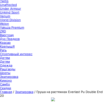
Twins
Unaffected
Under Armour
Unkind Sport
Venum
Vigrid Division
Wolon
Yakuza Premium
ZRD
Варгград
Дух Предков
Красар
КрепышЯ
Рать
Спортивный интерес
Детям
Детям
Одежда
Рашгарды
Шорты
Экипировка
Кимоно
Самбо
Скидки
Главная
/
Экипировка
/
Груша на растяжках Everlast Pu Double End
20