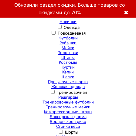
Обновили раздел скидки. Больше товаров со
скидками до 70%
✖
Новинки
Одежда
Повседневная
Футболки
Рубашки
Майки
Толстовки
Штаны
Костюмы
Куртки
Кепки
Шапки
Прогулочные шорты
Женская одежда
Тренировочная
Рашгарды
Тренировочные футболки
Тренировочные майки
Компрессионные штаны
Боксерская форма
Борцовское трико
Сгонка веса
Шорты