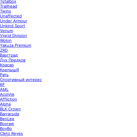
Totalbox
Trailhead
Twins
Unaffected
Under Armour
Unkind Sport
Venum
Vigrid Division
Wolon
Yakuza Premium
ZRD
Варгград
Дух Предков
Красар
КрепышЯ
Рать
Спортивный интерес
6F
AML
Acolyte
Affliction
Alpha
BLK Crown
Barracuda
BenLee
Boxraw
BoyBo
Cleto Reyes