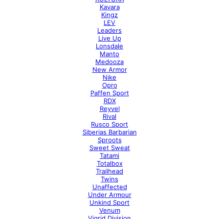
Kavara
Kingz
LEV
Leaders
Live Up
Lonsdale
Manto
Medooza
New Armor
Nike
Opro
Paffen Sport
RDX
Reyvel
Rival
Rusco Sport
Siberias Barbarian
Sproots
Sweet Sweat
Tatami
Totalbox
Trailhead
Twins
Unaffected
Under Armour
Unkind Sport
Venum
Vigrid Division