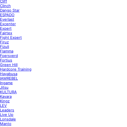
Cliff
Clinch
Dango Star
ESPADO
Everlast
Excenter
Expert
Fairtex
Fight Expert
Firuz
Fizuli
Flamma
Foersverd
Fortius
Green Hill
Hardcore Training
Hayabusa
IAMREBEL
Ingame
Jitsu
KULTURA
Kavara
Kingz
LEV
Leaders
Live Up
Lonsdale
Manto