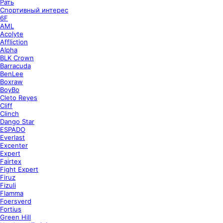
Рать
Спортивный интерес
6F
AML
Acolyte
Affliction
Alpha
BLK Crown
Barracuda
BenLee
Boxraw
BoyBo
Cleto Reyes
Cliff
Clinch
Dango Star
ESPADO
Everlast
Excenter
Expert
Fairtex
Fight Expert
Firuz
Fizuli
Flamma
Foersverd
Fortius
Green Hill