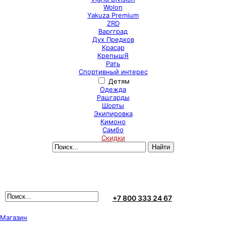
Wolon
Yakuza Premium
ZRD
Варгград
Дух Предков
Красар
КрепышЯ
Рать
Спортивный интерес
Детям
Одежда
Рашгарды
Шорты
Экипировка
Кимоно
Самбо
Скидки
+7 800 333 24 67
Магазин