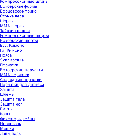
Компрессионные штаны
Боксерская форма
Борцовское трико
Сгонка веса
Шорты
ММА шорты
Тайские шорты
Компрессионные шорты
Боксерские шорты
BJJ, Кимоно
Ги, Кимоно
Пояса
Экипировка
Перчатки
Боксерские перчатки
ММА перчатки
Снарядные перчатки
Перчатки для фитнеса
Защита
Шлемы
Защита тела
Защита ног
Бинты
Капы
Фиксаторы,тейпы
Инвентарь
Мешки
Лапы,пэды