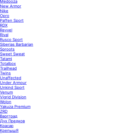
Medooza
New Armor
Nike
Opro
Paffen Sport
RDX
Reyvel
Rival
Rusco Sport
Siberias Barbarian
Sproots
Sweet Sweat
Tatami
Totalbox
Trailhead
Twins
Unaffected
Under Armour
Unkind Sport
Venum
Vigrid Division
Wolon
Yakuza Premium
ZRD
Варгград
Дух Предков
Красар
КрепышЯ