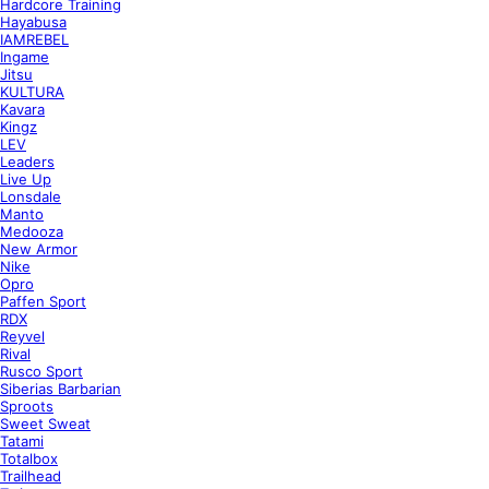
Hardcore Training
Hayabusa
IAMREBEL
Ingame
Jitsu
KULTURA
Kavara
Kingz
LEV
Leaders
Live Up
Lonsdale
Manto
Medooza
New Armor
Nike
Opro
Paffen Sport
RDX
Reyvel
Rival
Rusco Sport
Siberias Barbarian
Sproots
Sweet Sweat
Tatami
Totalbox
Trailhead