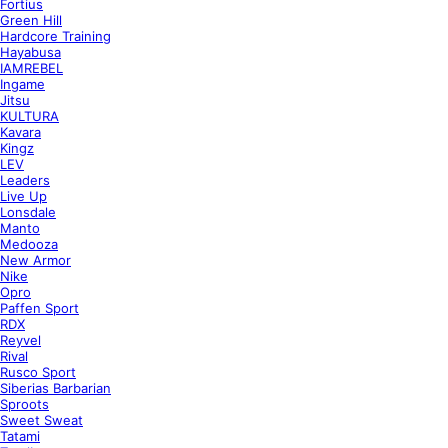
Fortius
Green Hill
Hardcore Training
Hayabusa
IAMREBEL
Ingame
Jitsu
KULTURA
Kavara
Kingz
LEV
Leaders
Live Up
Lonsdale
Manto
Medooza
New Armor
Nike
Opro
Paffen Sport
RDX
Reyvel
Rival
Rusco Sport
Siberias Barbarian
Sproots
Sweet Sweat
Tatami