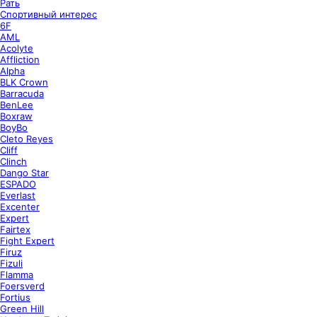
Рать
Спортивный интерес
6F
AML
Acolyte
Affliction
Alpha
BLK Crown
Barracuda
BenLee
Boxraw
BoyBo
Cleto Reyes
Cliff
Clinch
Dango Star
ESPADO
Everlast
Excenter
Expert
Fairtex
Fight Expert
Firuz
Fizuli
Flamma
Foersverd
Fortius
Green Hill