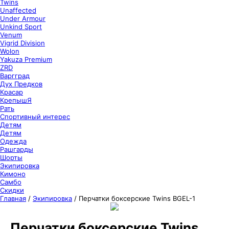
Twins
Unaffected
Under Armour
Unkind Sport
Venum
Vigrid Division
Wolon
Yakuza Premium
ZRD
Варгград
Дух Предков
Красар
КрепышЯ
Рать
Спортивный интерес
Детям
Детям
Одежда
Рашгарды
Шорты
Экипировка
Кимоно
Самбо
Скидки
Главная
/
Экипировка
/
Перчатки боксерские Twins BGЕL-1
Перчатки боксерские Twins