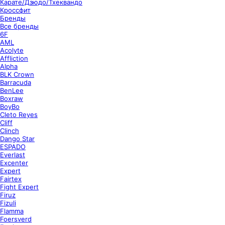
Карате/Дзюдо/Тхеквандо
Кроссфит
Бренды
Все бренды
6F
AML
Acolyte
Affliction
Alpha
BLK Crown
Barracuda
BenLee
Boxraw
BoyBo
Cleto Reyes
Cliff
Clinch
Dango Star
ESPADO
Everlast
Excenter
Expert
Fairtex
Fight Expert
Firuz
Fizuli
Flamma
Foersverd