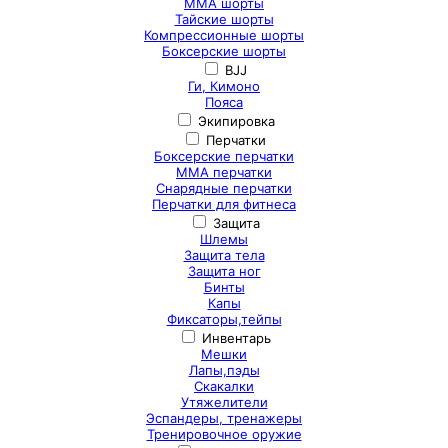
ММА шорты
Тайские шорты
Компрессионные шорты
Боксерские шорты
BJJ
Ги, Кимоно
Пояса
Экипировка
Перчатки
Боксерские перчатки
ММА перчатки
Снарядные перчатки
Перчатки для фитнеса
Защита
Шлемы
Защита тела
Защита ног
Бинты
Капы
Фиксаторы,тейпы
Инвентарь
Мешки
Лапы,пэды
Скакалки
Утяжелители
Эспандеры, тренажеры
Тренировочное оружие