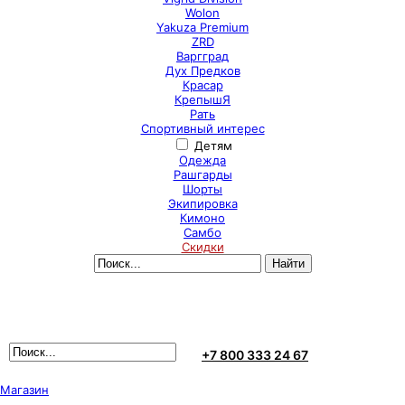
Wolon
Yakuza Premium
ZRD
Варгград
Дух Предков
Красар
КрепышЯ
Рать
Спортивный интерес
Детям
Одежда
Рашгарды
Шорты
Экипировка
Кимоно
Самбо
Скидки
+7 800 333 24 67
Магазин