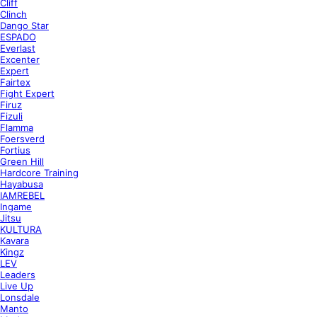
Cliff
Clinch
Dango Star
ESPADO
Everlast
Excenter
Expert
Fairtex
Fight Expert
Firuz
Fizuli
Flamma
Foersverd
Fortius
Green Hill
Hardcore Training
Hayabusa
IAMREBEL
Ingame
Jitsu
KULTURA
Kavara
Kingz
LEV
Leaders
Live Up
Lonsdale
Manto