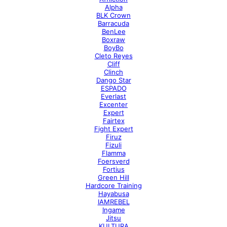
Alpha
BLK Crown
Barracuda
BenLee
Boxraw
BoyBo
Cleto Reyes
Cliff
Clinch
Dango Star
ESPADO
Everlast
Excenter
Expert
Fairtex
Fight Expert
Firuz
Fizuli
Flamma
Foersverd
Fortius
Green Hill
Hardcore Training
Hayabusa
IAMREBEL
Ingame
Jitsu
KULTURA