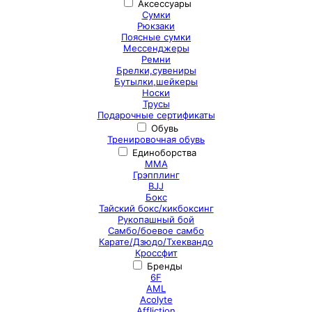
Аксессуары
Сумки
Рюкзаки
Поясные сумки
Мессенджеры
Ремни
Брелки,сувениры
Бутылки,шейкеры
Носки
Трусы
Подарочные сертификаты
Обувь
Тренировочная обувь
Единоборства
ММА
Грэпплинг
BJJ
Бокс
Тайский бокс/кикбоксинг
Рукопашный бой
Самбо/боевое самбо
Карате/Дзюдо/Тхеквандо
Кроссфит
Бренды
6F
AML
Acolyte
Affliction