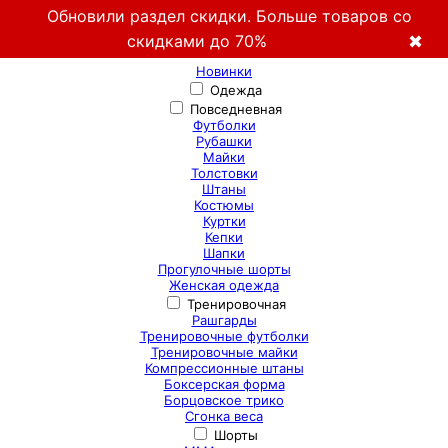
Обновили раздел скидки. Больше товаров со
скидками до 70%
✖
Новинки
Одежда
Повседневная
Футболки
Рубашки
Майки
Толстовки
Штаны
Костюмы
Куртки
Кепки
Шапки
Прогулочные шорты
Женская одежда
Тренировочная
Рашгарды
Тренировочные футболки
Тренировочные майки
Компрессионные штаны
Боксерская форма
Борцовское трико
Сгонка веса
Шорты