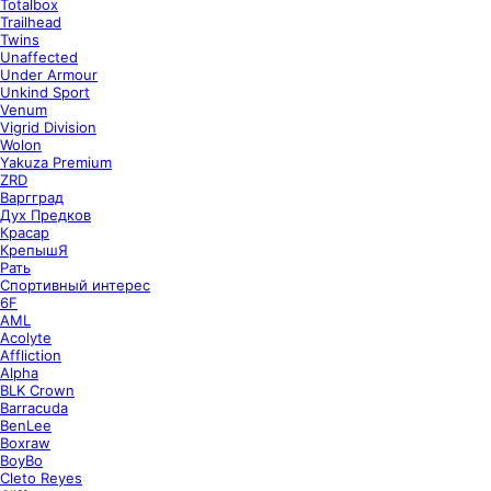
Totalbox
Trailhead
Twins
Unaffected
Under Armour
Unkind Sport
Venum
Vigrid Division
Wolon
Yakuza Premium
ZRD
Варгград
Дух Предков
Красар
КрепышЯ
Рать
Спортивный интерес
6F
AML
Acolyte
Affliction
Alpha
BLK Crown
Barracuda
BenLee
Boxraw
BoyBo
Cleto Reyes