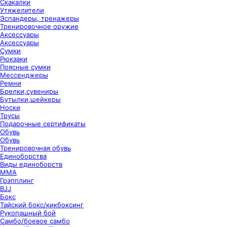
Скакалки
Утяжелители
Эспандеры, тренажеры
Тренировочное оружие
Аксессуары
Аксессуары
Сумки
Рюкзаки
Поясные сумки
Мессенджеры
Ремни
Брелки,сувениры
Бутылки,шейкеры
Носки
Трусы
Подарочные сертификаты
Обувь
Обувь
Тренировочная обувь
Единоборства
Виды единоборств
ММА
Грэпплинг
BJJ
Бокс
Тайский бокс/кикбоксинг
Рукопашный бой
Самбо/боевое самбо