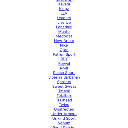
Kavara
Kingz
LEV
Leaders
Live Up
Lonsdale
Manto
Medooza
New Armor
Nike
Opro
Paffen Sport
RDX
Reyvel
Rival
Rusco Sport
Siberias Barbarian
Sproots
Sweet Sweat
Tatami
Totalbox
Trailhead
Twins
Unaffected
Under Armour
Unkind Sport
Venum
Vigrid Division