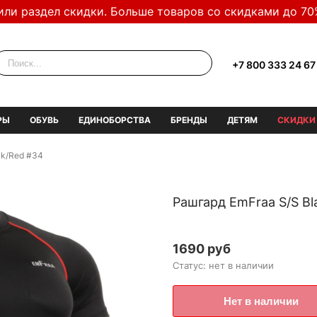
или раздел скидки. Больше товаров со скидками до 70
+7 800 333 24 67
РЫ
ОБУВЬ
ЕДИНОБОРСТВА
БРЕНДЫ
ДЕТЯМ
СКИДКИ
ck/Red #34
Рашгард EmFraa S/S Bl
1690 руб
Статус: нет в наличии