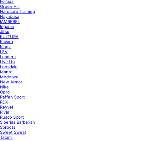
Fortius
Green Hill
Hardcore Training
Hayabusa
IAMREBEL
Ingame
Jitsu
KULTURA
Kavara
Kingz
LEV
Leaders
Live Up
Lonsdale
Manto
Medooza
New Armor
Nike
Opro
Paffen Sport
RDX
Reyvel
Rival
Rusco Sport
Siberias Barbarian
Sproots
Sweet Sweat
Tatami