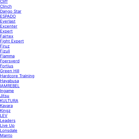
Cliff
Clinch
Dango Star
ESPADO
Everlast
Excenter
Expert
Fairtex
Fight Expert
Firuz
Fizuli
Flamma
Foersverd
Fortius
Green Hill
Hardcore Training
Hayabusa
IAMREBEL
Ingame
Jitsu
KULTURA
Kavara
Kingz
LEV
Leaders
Live Up
Lonsdale
Manto