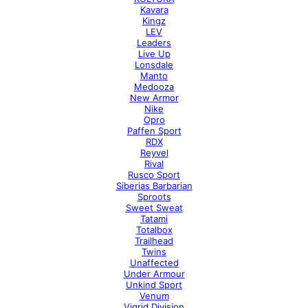
Kavara
Kingz
LEV
Leaders
Live Up
Lonsdale
Manto
Medooza
New Armor
Nike
Opro
Paffen Sport
RDX
Reyvel
Rival
Rusco Sport
Siberias Barbarian
Sproots
Sweet Sweat
Tatami
Totalbox
Trailhead
Twins
Unaffected
Under Armour
Unkind Sport
Venum
Vigrid Division