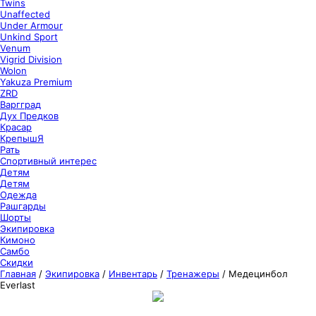
Twins
Unaffected
Under Armour
Unkind Sport
Venum
Vigrid Division
Wolon
Yakuza Premium
ZRD
Варгград
Дух Предков
Красар
КрепышЯ
Рать
Спортивный интерес
Детям
Детям
Одежда
Рашгарды
Шорты
Экипировка
Кимоно
Самбо
Скидки
Главная
/
Экипировка
/
Инвентарь
/
Тренажеры
/
Медецинбол
Everlast