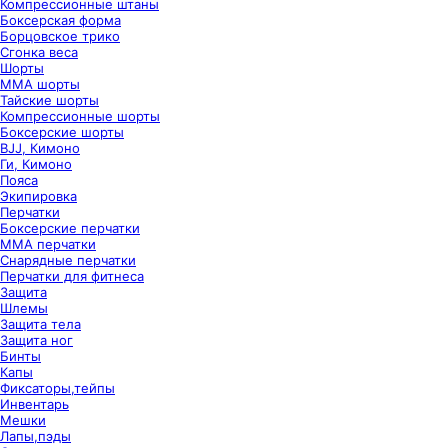
Компрессионные штаны
Боксерская форма
Борцовское трико
Сгонка веса
Шорты
ММА шорты
Тайские шорты
Компрессионные шорты
Боксерские шорты
BJJ, Кимоно
Ги, Кимоно
Пояса
Экипировка
Перчатки
Боксерские перчатки
ММА перчатки
Снарядные перчатки
Перчатки для фитнеса
Защита
Шлемы
Защита тела
Защита ног
Бинты
Капы
Фиксаторы,тейпы
Инвентарь
Мешки
Лапы,пэды