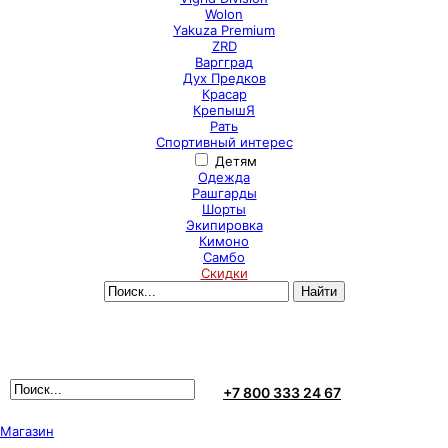
Wolon
Yakuza Premium
ZRD
Варгград
Дух Предков
Красар
КрепышЯ
Рать
Спортивный интерес
Детям
Одежда
Рашгарды
Шорты
Экипировка
Кимоно
Самбо
Скидки
+7 800 333 24 67
Магазин