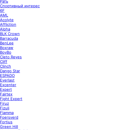
Рать
Спортивный интерес
6F
AML
Acolyte
Affliction
Alpha
BLK Crown
Barracuda
BenLee
Boxraw
BoyBo
Cleto Reyes
Cliff
Clinch
Dango Star
ESPADO
Everlast
Excenter
Expert
Fairtex
Fight Expert
Firuz
Fizuli
Flamma
Foersverd
Fortius
Green Hill