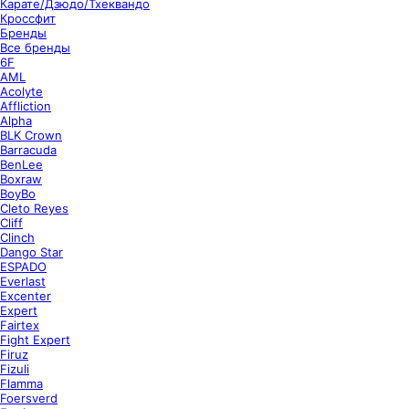
Карате/Дзюдо/Тхеквандо
Кроссфит
Бренды
Все бренды
6F
AML
Acolyte
Affliction
Alpha
BLK Crown
Barracuda
BenLee
Boxraw
BoyBo
Cleto Reyes
Cliff
Clinch
Dango Star
ESPADO
Everlast
Excenter
Expert
Fairtex
Fight Expert
Firuz
Fizuli
Flamma
Foersverd