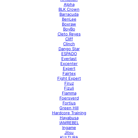
Alpha
BLK Crown
Barracuda
BenLee
Boxraw
BoyBo
Cleto Reyes
Cliff
Clinch
Dango Star
ESPADO
Everlast
Excenter
Expert
Fairtex
Fight Expert
Firuz
Fizuli
Flamma
Foersverd
Fortius
Green Hill
Hardcore Training
Hayabusa
IAMREBEL
Ingame
Jitsu
KULTURA