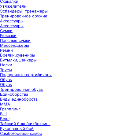
Скакалки
Утяжелители
Эспандеры, тренажеры
Тренировочное оружие
Аксессуары
Аксессуары
Сумки
Рюкзаки
Поясные сумки
Мессенджеры
Ремни
Брелки,сувениры
Бутылки,шейкеры
Носки
Трусы
Подарочные сертификаты
Обувь
Обувь
Тренировочная обувь
Единоборства
Виды единоборств
ММА
Грэпплинг
BJJ
Бокс
Тайский бокс/кикбоксинг
Рукопашный бой
Самбо/боевое самбо