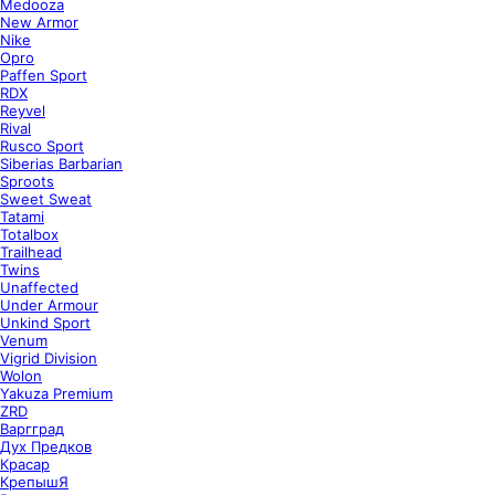
Medooza
New Armor
Nike
Opro
Paffen Sport
RDX
Reyvel
Rival
Rusco Sport
Siberias Barbarian
Sproots
Sweet Sweat
Tatami
Totalbox
Trailhead
Twins
Unaffected
Under Armour
Unkind Sport
Venum
Vigrid Division
Wolon
Yakuza Premium
ZRD
Варгград
Дух Предков
Красар
КрепышЯ