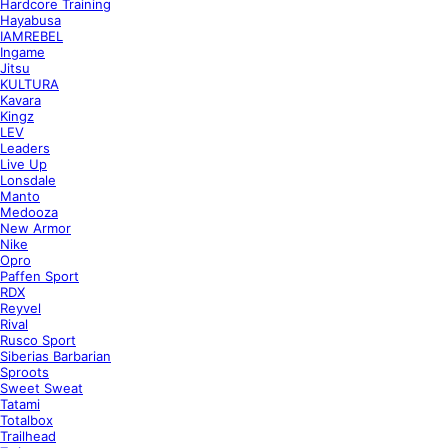
Hardcore Training
Hayabusa
IAMREBEL
Ingame
Jitsu
KULTURA
Kavara
Kingz
LEV
Leaders
Live Up
Lonsdale
Manto
Medooza
New Armor
Nike
Opro
Paffen Sport
RDX
Reyvel
Rival
Rusco Sport
Siberias Barbarian
Sproots
Sweet Sweat
Tatami
Totalbox
Trailhead