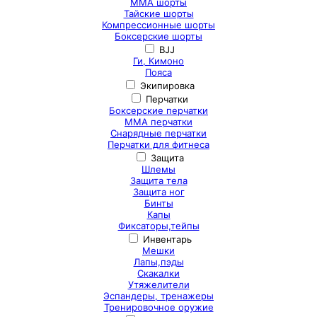
ММА шорты
Тайские шорты
Компрессионные шорты
Боксерские шорты
BJJ
Ги, Кимоно
Пояса
Экипировка
Перчатки
Боксерские перчатки
ММА перчатки
Снарядные перчатки
Перчатки для фитнеса
Защита
Шлемы
Защита тела
Защита ног
Бинты
Капы
Фиксаторы,тейпы
Инвентарь
Мешки
Лапы,пэды
Скакалки
Утяжелители
Эспандеры, тренажеры
Тренировочное оружие