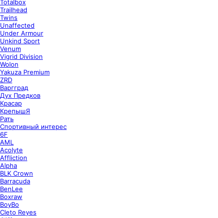
Totalbox
Trailhead
Twins
Unaffected
Under Armour
Unkind Sport
Venum
Vigrid Division
Wolon
Yakuza Premium
ZRD
Варгград
Дух Предков
Красар
КрепышЯ
Рать
Спортивный интерес
6F
AML
Acolyte
Affliction
Alpha
BLK Crown
Barracuda
BenLee
Boxraw
BoyBo
Cleto Reyes