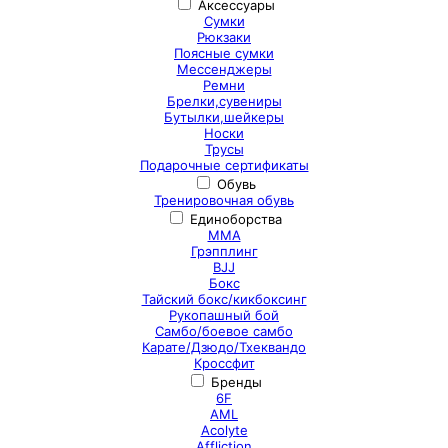
Аксессуары
Сумки
Рюкзаки
Поясные сумки
Мессенджеры
Ремни
Брелки,сувениры
Бутылки,шейкеры
Носки
Трусы
Подарочные сертификаты
Обувь
Тренировочная обувь
Единоборства
ММА
Грэпплинг
BJJ
Бокс
Тайский бокс/кикбоксинг
Рукопашный бой
Самбо/боевое самбо
Карате/Дзюдо/Тхеквандо
Кроссфит
Бренды
6F
AML
Acolyte
Affliction