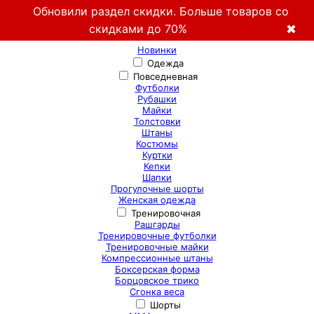
Обновили раздел скидки. Больше товаров со
скидками до 70%
✖
Новинки
Одежда
Повседневная
Футболки
Рубашки
Майки
Толстовки
Штаны
Костюмы
Куртки
Кепки
Шапки
Прогулочные шорты
Женская одежда
Тренировочная
Рашгарды
Тренировочные футболки
Тренировочные майки
Компрессионные штаны
Боксерская форма
Борцовское трико
Сгонка веса
Шорты