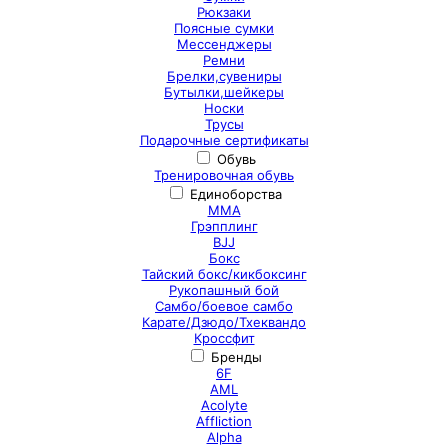
Рюкзаки
Поясные сумки
Мессенджеры
Ремни
Брелки,сувениры
Бутылки,шейкеры
Носки
Трусы
Подарочные сертификаты
Обувь
Тренировочная обувь
Единоборства
ММА
Грэпплинг
BJJ
Бокс
Тайский бокс/кикбоксинг
Рукопашный бой
Самбо/боевое самбо
Карате/Дзюдо/Тхеквандо
Кроссфит
Бренды
6F
AML
Acolyte
Affliction
Alpha