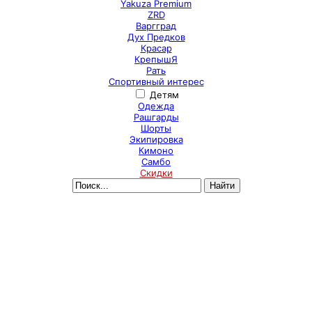
Yakuza Premium
ZRD
Варгград
Дух Предков
Красар
КрепышЯ
Рать
Спортивный интерес
Детям
Одежда
Рашгарды
Шорты
Экипировка
Кимоно
Самбо
Скидки