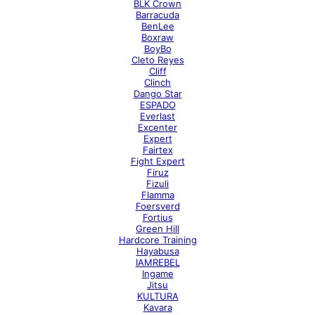
BLK Crown
Barracuda
BenLee
Boxraw
BoyBo
Cleto Reyes
Cliff
Clinch
Dango Star
ESPADO
Everlast
Excenter
Expert
Fairtex
Fight Expert
Firuz
Fizuli
Flamma
Foersverd
Fortius
Green Hill
Hardcore Training
Hayabusa
IAMREBEL
Ingame
Jitsu
KULTURA
Kavara