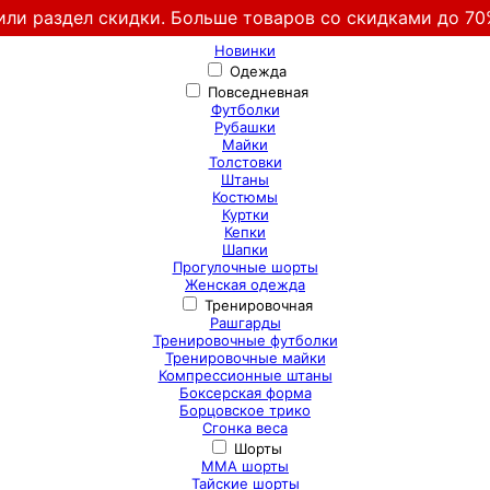
или раздел скидки. Больше товаров со скидками до 70
Новинки
Одежда
Повседневная
Футболки
Рубашки
Майки
Толстовки
Штаны
Костюмы
Куртки
Кепки
Шапки
Прогулочные шорты
Женская одежда
Тренировочная
Рашгарды
Тренировочные футболки
Тренировочные майки
Компрессионные штаны
Боксерская форма
Борцовское трико
Сгонка веса
Шорты
ММА шорты
Тайские шорты