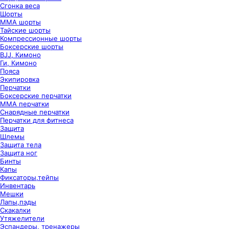
Сгонка веса
Шорты
ММА шорты
Тайские шорты
Компрессионные шорты
Боксерские шорты
BJJ, Кимоно
Ги, Кимоно
Пояса
Экипировка
Перчатки
Боксерские перчатки
ММА перчатки
Снарядные перчатки
Перчатки для фитнеса
Защита
Шлемы
Защита тела
Защита ног
Бинты
Капы
Фиксаторы,тейпы
Инвентарь
Мешки
Лапы,пэды
Скакалки
Утяжелители
Эспандеры, тренажеры