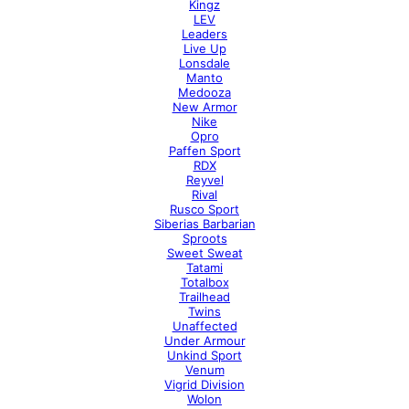
Kingz
LEV
Leaders
Live Up
Lonsdale
Manto
Medooza
New Armor
Nike
Opro
Paffen Sport
RDX
Reyvel
Rival
Rusco Sport
Siberias Barbarian
Sproots
Sweet Sweat
Tatami
Totalbox
Trailhead
Twins
Unaffected
Under Armour
Unkind Sport
Venum
Vigrid Division
Wolon