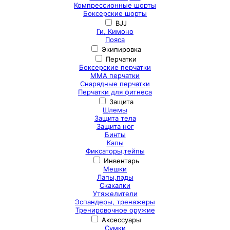
Компрессионные шорты
Боксерские шорты
BJJ
Ги, Кимоно
Пояса
Экипировка
Перчатки
Боксерские перчатки
ММА перчатки
Снарядные перчатки
Перчатки для фитнеса
Защита
Шлемы
Защита тела
Защита ног
Бинты
Капы
Фиксаторы,тейпы
Инвентарь
Мешки
Лапы,пэды
Скакалки
Утяжелители
Эспандеры, тренажеры
Тренировочное оружие
Аксессуары
Сумки