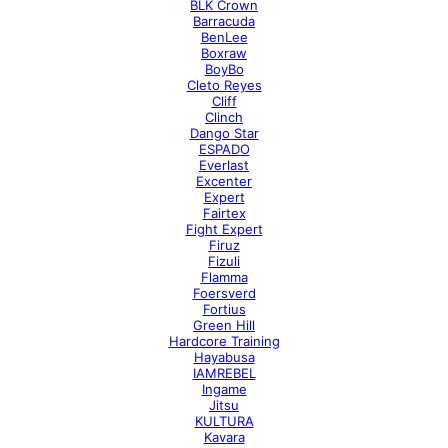
BLK Crown
Barracuda
BenLee
Boxraw
BoyBo
Cleto Reyes
Cliff
Clinch
Dango Star
ESPADO
Everlast
Excenter
Expert
Fairtex
Fight Expert
Firuz
Fizuli
Flamma
Foersverd
Fortius
Green Hill
Hardcore Training
Hayabusa
IAMREBEL
Ingame
Jitsu
KULTURA
Kavara