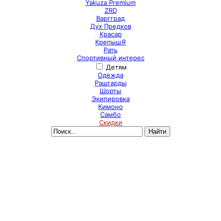
Yakuza Premium
ZRD
Варгград
Дух Предков
Красар
КрепышЯ
Рать
Спортивный интерес
Детям
Одежда
Рашгарды
Шорты
Экипировка
Кимоно
Самбо
Скидки