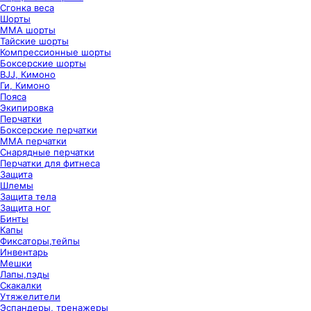
Сгонка веса
Шорты
ММА шорты
Тайские шорты
Компрессионные шорты
Боксерские шорты
BJJ, Кимоно
Ги, Кимоно
Пояса
Экипировка
Перчатки
Боксерские перчатки
ММА перчатки
Снарядные перчатки
Перчатки для фитнеса
Защита
Шлемы
Защита тела
Защита ног
Бинты
Капы
Фиксаторы,тейпы
Инвентарь
Мешки
Лапы,пэды
Скакалки
Утяжелители
Эспандеры, тренажеры