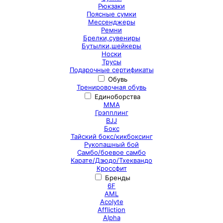
Рюкзаки
Поясные сумки
Мессенджеры
Ремни
Брелки,сувениры
Бутылки,шейкеры
Носки
Трусы
Подарочные сертификаты
Обувь
Тренировочная обувь
Единоборства
ММА
Грэпплинг
BJJ
Бокс
Тайский бокс/кикбоксинг
Рукопашный бой
Самбо/боевое самбо
Карате/Дзюдо/Тхеквандо
Кроссфит
Бренды
6F
AML
Acolyte
Affliction
Alpha