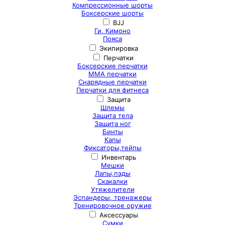
Компрессионные шорты
Боксерские шорты
BJJ
Ги, Кимоно
Пояса
Экипировка
Перчатки
Боксерские перчатки
ММА перчатки
Снарядные перчатки
Перчатки для фитнеса
Защита
Шлемы
Защита тела
Защита ног
Бинты
Капы
Фиксаторы,тейпы
Инвентарь
Мешки
Лапы,пэды
Скакалки
Утяжелители
Эспандеры, тренажеры
Тренировочное оружие
Аксессуары
Сумки