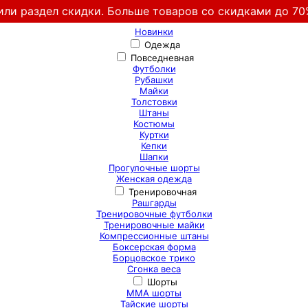
или раздел скидки. Больше товаров со скидками до 70
Новинки
Одежда
Повседневная
Футболки
Рубашки
Майки
Толстовки
Штаны
Костюмы
Куртки
Кепки
Шапки
Прогулочные шорты
Женская одежда
Тренировочная
Рашгарды
Тренировочные футболки
Тренировочные майки
Компрессионные штаны
Боксерская форма
Борцовское трико
Сгонка веса
Шорты
ММА шорты
Тайские шорты