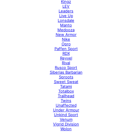
Kingz
LEV
Leaders
Live Up
Lonsdale
Manto
Medooza
New Armor
Nike
Opro
Paffen Sport
RDX
Reyvel
Rival
Rusco Sport
Siberias Barbarian
Sproots
Sweet Sweat
Tatami
Totalbox
Trailhead
Twins
Unaffected
Under Armour
Unkind Sport
Venum
Vigrid Division
Wolon