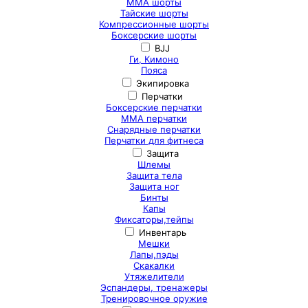
ММА шорты
Тайские шорты
Компрессионные шорты
Боксерские шорты
BJJ
Ги, Кимоно
Пояса
Экипировка
Перчатки
Боксерские перчатки
ММА перчатки
Снарядные перчатки
Перчатки для фитнеса
Защита
Шлемы
Защита тела
Защита ног
Бинты
Капы
Фиксаторы,тейпы
Инвентарь
Мешки
Лапы,пэды
Скакалки
Утяжелители
Эспандеры, тренажеры
Тренировочное оружие