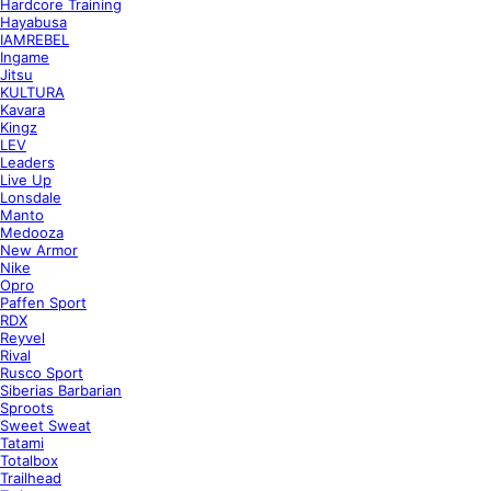
Hardcore Training
Hayabusa
IAMREBEL
Ingame
Jitsu
KULTURA
Kavara
Kingz
LEV
Leaders
Live Up
Lonsdale
Manto
Medooza
New Armor
Nike
Opro
Paffen Sport
RDX
Reyvel
Rival
Rusco Sport
Siberias Barbarian
Sproots
Sweet Sweat
Tatami
Totalbox
Trailhead