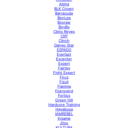
Alpha
BLK Crown
Barracuda
BenLee
Boxraw
BoyBo
Cleto Reyes
Cliff
Clinch
Dango Star
ESPADO
Everlast
Excenter
Expert
Fairtex
Fight Expert
Firuz
Fizuli
Flamma
Foersverd
Fortius
Green Hill
Hardcore Training
Hayabusa
IAMREBEL
Ingame
Jitsu
KULTURA