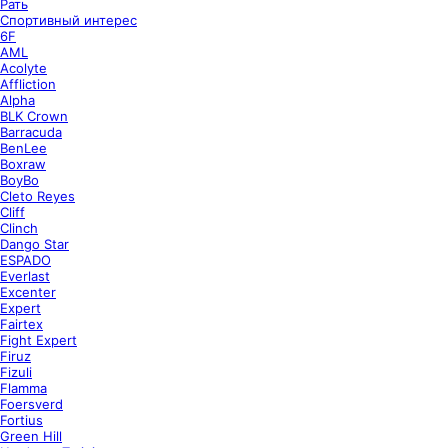
Рать
Спортивный интерес
6F
AML
Acolyte
Affliction
Alpha
BLK Crown
Barracuda
BenLee
Boxraw
BoyBo
Cleto Reyes
Cliff
Clinch
Dango Star
ESPADO
Everlast
Excenter
Expert
Fairtex
Fight Expert
Firuz
Fizuli
Flamma
Foersverd
Fortius
Green Hill