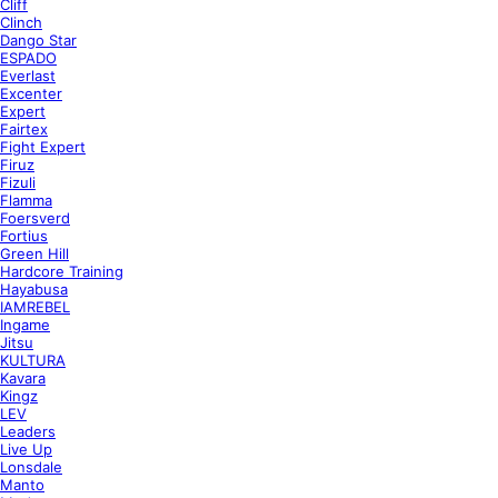
Cliff
Clinch
Dango Star
ESPADO
Everlast
Excenter
Expert
Fairtex
Fight Expert
Firuz
Fizuli
Flamma
Foersverd
Fortius
Green Hill
Hardcore Training
Hayabusa
IAMREBEL
Ingame
Jitsu
KULTURA
Kavara
Kingz
LEV
Leaders
Live Up
Lonsdale
Manto