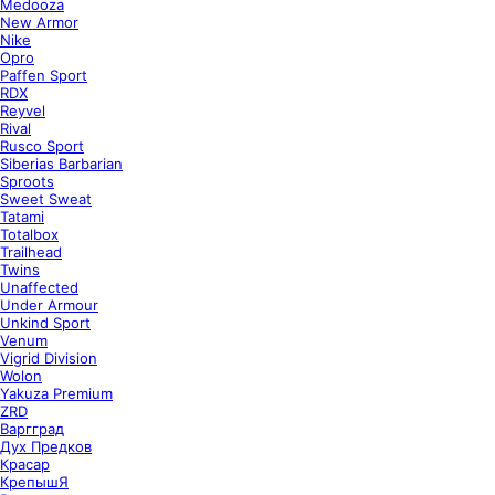
Medooza
New Armor
Nike
Opro
Paffen Sport
RDX
Reyvel
Rival
Rusco Sport
Siberias Barbarian
Sproots
Sweet Sweat
Tatami
Totalbox
Trailhead
Twins
Unaffected
Under Armour
Unkind Sport
Venum
Vigrid Division
Wolon
Yakuza Premium
ZRD
Варгград
Дух Предков
Красар
КрепышЯ