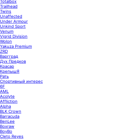
Totalbox
Trailhead
Twins
Unaffected
Under Armour
Unkind Sport
Venum
Vigrid Division
Wolon
Yakuza Premium
ZRD
Варгград
Дух Предков
Красар
КрепышЯ
Рать
Спортивный интерес
6F
AML
Acolyte
Affliction
Alpha
BLK Crown
Barracuda
BenLee
Boxraw
BoyBo
Cleto Reyes