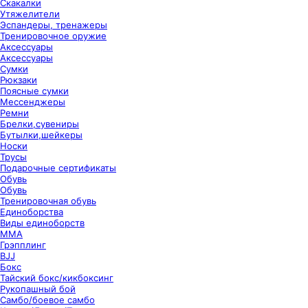
Скакалки
Утяжелители
Эспандеры, тренажеры
Тренировочное оружие
Аксессуары
Аксессуары
Сумки
Рюкзаки
Поясные сумки
Мессенджеры
Ремни
Брелки,сувениры
Бутылки,шейкеры
Носки
Трусы
Подарочные сертификаты
Обувь
Обувь
Тренировочная обувь
Единоборства
Виды единоборств
ММА
Грэпплинг
BJJ
Бокс
Тайский бокс/кикбоксинг
Рукопашный бой
Самбо/боевое самбо