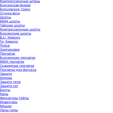
Компрессионные штаны
Боксерская форма
Борцовское трико
Сгонка веса
Шорты
ММА шорты
Тайские шорты
Компрессионные шорты
Боксерские шорты
BJJ, Кимоно
Ги, Кимоно
Пояса
Экипировка
Перчатки
Боксерские перчатки
ММА перчатки
Снарядные перчатки
Перчатки для фитнеса
Защита
Шлемы
Защита тела
Защита ног
Бинты
Капы
Фиксаторы,тейпы
Инвентарь
Мешки
Лапы,пэды