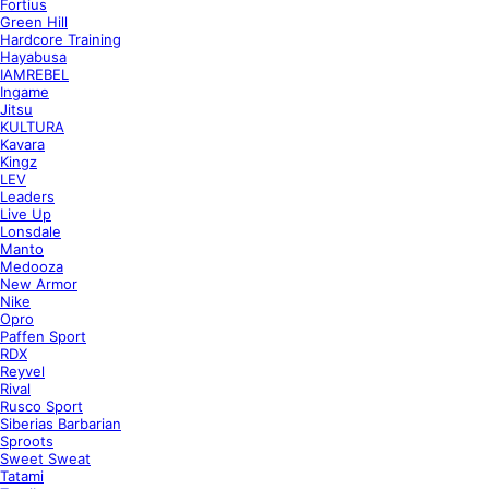
Fortius
Green Hill
Hardcore Training
Hayabusa
IAMREBEL
Ingame
Jitsu
KULTURA
Kavara
Kingz
LEV
Leaders
Live Up
Lonsdale
Manto
Medooza
New Armor
Nike
Opro
Paffen Sport
RDX
Reyvel
Rival
Rusco Sport
Siberias Barbarian
Sproots
Sweet Sweat
Tatami