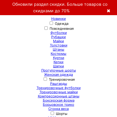
Обновили раздел скидки. Больше товаров со
скидками до 70%
✖
Новинки
Одежда
Повседневная
Футболки
Рубашки
Майки
Толстовки
Штаны
Костюмы
Куртки
Кепки
Шапки
Прогулочные шорты
Женская одежда
Тренировочная
Рашгарды
Тренировочные футболки
Тренировочные майки
Компрессионные штаны
Боксерская форма
Борцовское трико
Сгонка веса
Шорты