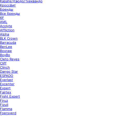
Карате/Дзюдо/Тхеквандо
Кроссфит
Бренды
Все бренды
6F
AML
Acolyte
Affliction
Alpha
BLK Crown
Barracuda
BenLee
Boxraw
BoyBo
Cleto Reyes
Cliff
Clinch
Dango Star
ESPADO
Everlast
Excenter
Expert
Fairtex
Fight Expert
Firuz
Fizuli
Flamma
Foersverd