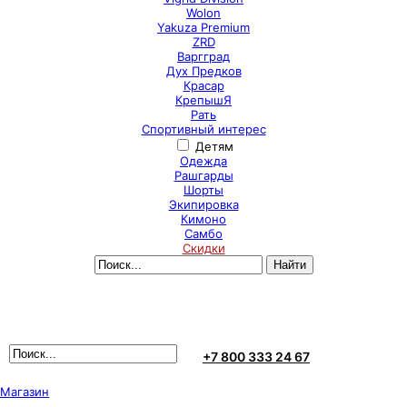
Wolon
Yakuza Premium
ZRD
Варгград
Дух Предков
Красар
КрепышЯ
Рать
Спортивный интерес
Детям
Одежда
Рашгарды
Шорты
Экипировка
Кимоно
Самбо
Скидки
+7 800 333 24 67
Магазин