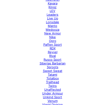
Kavara
Kingz
LEV
Leaders
Live Up
Lonsdale
Manto
Medooza
New Armor
Nike
Opro
Paffen Sport
RDX
Reyvel
Rival
Rusco Sport
Siberias Barbarian
Sproots
Sweet Sweat
Tatami
Totalbox
Trailhead
Twins
Unaffected
Under Armour
Unkind Sport
Venum
Vigrid Division