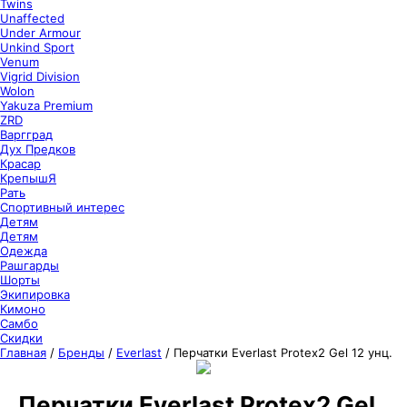
Twins
Unaffected
Under Armour
Unkind Sport
Venum
Vigrid Division
Wolon
Yakuza Premium
ZRD
Варгград
Дух Предков
Красар
КрепышЯ
Рать
Спортивный интерес
Детям
Детям
Одежда
Рашгарды
Шорты
Экипировка
Кимоно
Самбо
Скидки
Главная
/
Бренды
/
Everlast
/
Перчатки Everlast Protex2 Gel 12 унц.
Перчатки Everlast Protex2 Gel