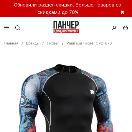
Обновили раздел скидки. Больше товаров со
скидками до 70%
✖
Главная
/
Бренды
/
Fixgear
/
Рашгард Fixgear CPD-B73