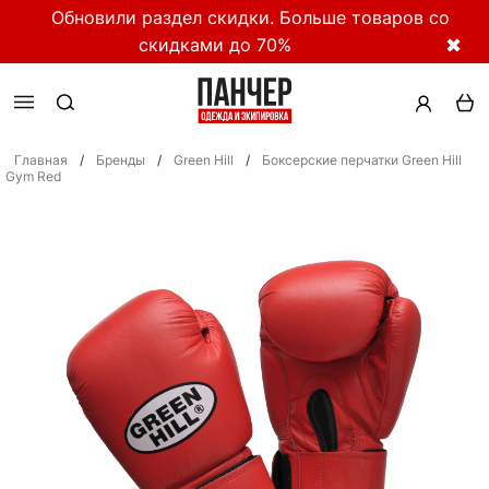
Обновили раздел скидки. Больше товаров со
скидками до 70%
✖
Главная
/
Бренды
/
Green Hill
/
Боксерские перчатки Green Hill
Gym Red