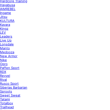
Hardcore Training
Hayabusa
IAMREBEL
Ingame
Jitsu
KULTURA
Kavara
Kingz
LEV
Leaders
Live Up
Lonsdale
Manto
Medooza
New Armor
Nike
Opro
Paffen Sport
RDX
Reyvel
Rival
Rusco Sport
Siberias Barbarian
Sproots
Sweet Sweat
Tatami
Totalbox
Trailhead