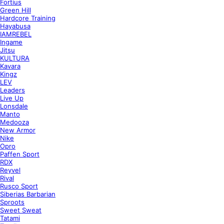
Fortius
Green Hill
Hardcore Training
Hayabusa
IAMREBEL
Ingame
Jitsu
KULTURA
Kavara
Kingz
LEV
Leaders
Live Up
Lonsdale
Manto
Medooza
New Armor
Nike
Opro
Paffen Sport
RDX
Reyvel
Rival
Rusco Sport
Siberias Barbarian
Sproots
Sweet Sweat
Tatami