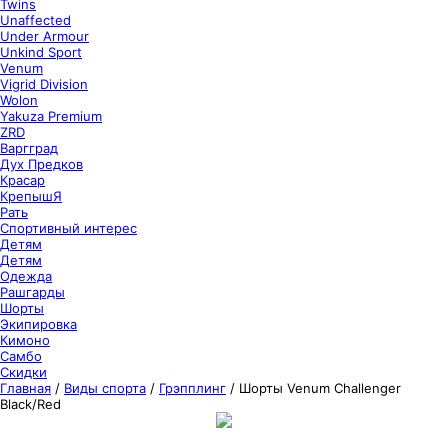
Twins
Unaffected
Under Armour
Unkind Sport
Venum
Vigrid Division
Wolon
Yakuza Premium
ZRD
Варгград
Дух Предков
Красар
КрепышЯ
Рать
Спортивный интерес
Детям
Детям
Одежда
Рашгарды
Шорты
Экипировка
Кимоно
Самбо
Скидки
Главная
/
Виды спорта
/
Грэпплинг
/
Шорты Venum Challenger
Black/Red