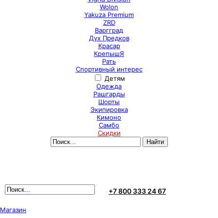
Wolon
Yakuza Premium
ZRD
Варгград
Дух Предков
Красар
КрепышЯ
Рать
Спортивный интерес
Детям
Одежда
Рашгарды
Шорты
Экипировка
Кимоно
Самбо
Скидки
+7 800 333 24 67
Магазин