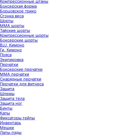
Компрессионные штаны
Боксерская форма
Борцовское трико
Сгонка веса
Шорты
ММА шорты
Тайские шорты
Компрессионные шорты
Боксерские шорты
BJJ, Кимоно
Ги, Кимоно
Пояса
Экипировка
Перчатки
Боксерские перчатки
ММА перчатки
Снарядные перчатки
Перчатки для фитнеса
Защита
Шлемы
Защита тела
Защита ног
Бинты
Капы
Фиксаторы,тейпы
Инвентарь
Мешки
Лапы,пэды