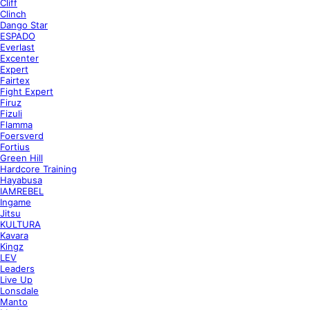
Cliff
Clinch
Dango Star
ESPADO
Everlast
Excenter
Expert
Fairtex
Fight Expert
Firuz
Fizuli
Flamma
Foersverd
Fortius
Green Hill
Hardcore Training
Hayabusa
IAMREBEL
Ingame
Jitsu
KULTURA
Kavara
Kingz
LEV
Leaders
Live Up
Lonsdale
Manto