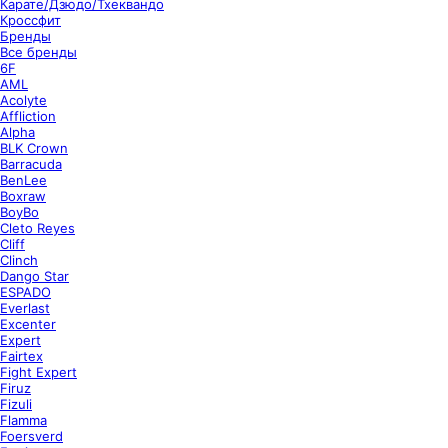
Карате/Дзюдо/Тхеквандо
Кроссфит
Бренды
Все бренды
6F
AML
Acolyte
Affliction
Alpha
BLK Crown
Barracuda
BenLee
Boxraw
BoyBo
Cleto Reyes
Cliff
Clinch
Dango Star
ESPADO
Everlast
Excenter
Expert
Fairtex
Fight Expert
Firuz
Fizuli
Flamma
Foersverd