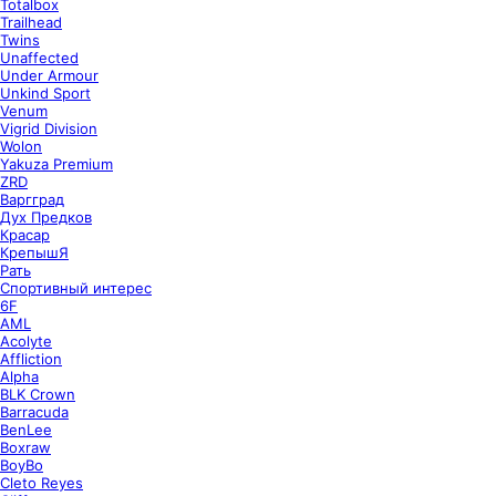
Totalbox
Trailhead
Twins
Unaffected
Under Armour
Unkind Sport
Venum
Vigrid Division
Wolon
Yakuza Premium
ZRD
Варгград
Дух Предков
Красар
КрепышЯ
Рать
Спортивный интерес
6F
AML
Acolyte
Affliction
Alpha
BLK Crown
Barracuda
BenLee
Boxraw
BoyBo
Cleto Reyes