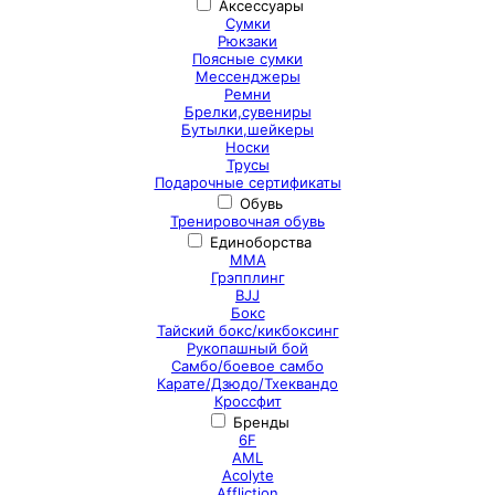
Аксессуары
Сумки
Рюкзаки
Поясные сумки
Мессенджеры
Ремни
Брелки,сувениры
Бутылки,шейкеры
Носки
Трусы
Подарочные сертификаты
Обувь
Тренировочная обувь
Единоборства
ММА
Грэпплинг
BJJ
Бокс
Тайский бокс/кикбоксинг
Рукопашный бой
Самбо/боевое самбо
Карате/Дзюдо/Тхеквандо
Кроссфит
Бренды
6F
AML
Acolyte
Affliction