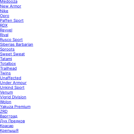
Medooza
New Armor
Nike
Opro
Paffen Sport
RDX
Reyvel
Rival
Rusco Sport
Siberias Barbarian
Sproots
Sweet Sweat
Tatami
Totalbox
Trailhead
Twins
Unaffected
Under Armour
Unkind Sport
Venum
Vigrid Division
Wolon
Yakuza Premium
ZRD
Варгград
Дух Предков
Красар
КрепышЯ