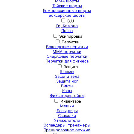
ММА шорты
Тайские шорты
Компрессионные шорты
Боксерские шорты
BJJ
Ги, Кимоно
Пояса
Экипировка
Перчатки
Боксерские перчатки
ММА перчатки
Снарядные перчатки
Перчатки для фитнеса
Защита
Шлемы
Защита тела
Защита ног
Бинты
Капы
Фиксаторы,тейпы
Инвентарь
Мешки
Лапы,пэды
Скакалки
Утяжелители
Эспандеры, тренажеры
Тренировочное оружие