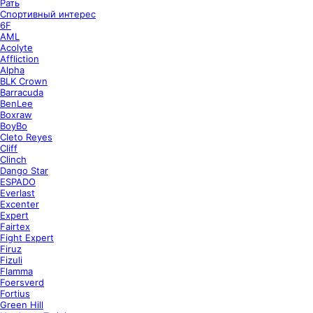
Рать
Спортивный интерес
6F
AML
Acolyte
Affliction
Alpha
BLK Crown
Barracuda
BenLee
Boxraw
BoyBo
Cleto Reyes
Cliff
Clinch
Dango Star
ESPADO
Everlast
Excenter
Expert
Fairtex
Fight Expert
Firuz
Fizuli
Flamma
Foersverd
Fortius
Green Hill