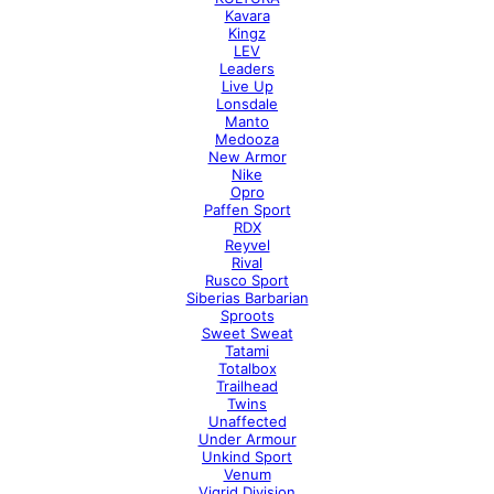
Kavara
Kingz
LEV
Leaders
Live Up
Lonsdale
Manto
Medooza
New Armor
Nike
Opro
Paffen Sport
RDX
Reyvel
Rival
Rusco Sport
Siberias Barbarian
Sproots
Sweet Sweat
Tatami
Totalbox
Trailhead
Twins
Unaffected
Under Armour
Unkind Sport
Venum
Vigrid Division