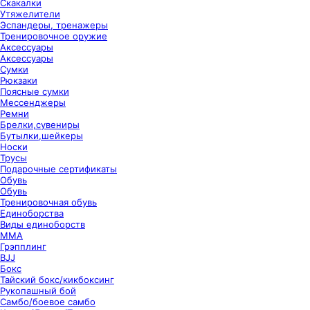
Скакалки
Утяжелители
Эспандеры, тренажеры
Тренировочное оружие
Аксессуары
Аксессуары
Сумки
Рюкзаки
Поясные сумки
Мессенджеры
Ремни
Брелки,сувениры
Бутылки,шейкеры
Носки
Трусы
Подарочные сертификаты
Обувь
Обувь
Тренировочная обувь
Единоборства
Виды единоборств
ММА
Грэпплинг
BJJ
Бокс
Тайский бокс/кикбоксинг
Рукопашный бой
Самбо/боевое самбо