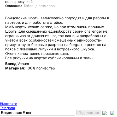
перед покупкой
Описание
Таблица размеров
Бойцовские шорты великолепно подходят и для работы в
партере, и для работы в стойке.
MMA шорты Venum легкие, но при этом очень прочные.
Шорты для смешанных единоборств серии challenger не
ограничивают движения ног, так как они разработаны с
учетом всех особенностей смешанных единоборств-
присутствуют боковые разрезы на бедрах, крепятся на
поясе с помощью липучки и встроенного шнурка.
Очень качественно прошитые швы.
Все рисунки на шортах сублимированны в ткань.
Бренд
Venum
Материал:
100% полиэстер
Puncher Store
Екатеринбург, Готвальда 14
7 (800) 333 24 67
7 (800) 333 24 67
7 (343) 247 84 67
ВКонтакте
Telegram