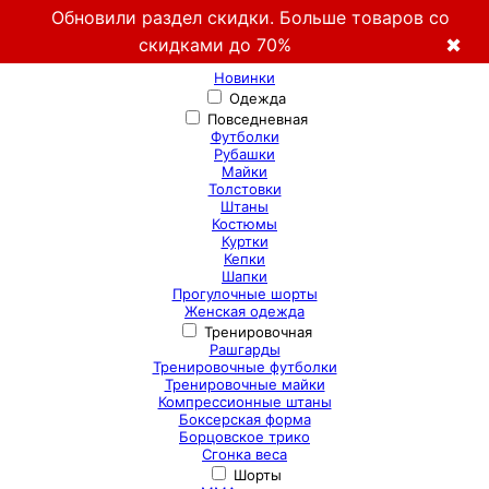
Обновили раздел скидки. Больше товаров со
скидками до 70%
✖
Новинки
Одежда
Повседневная
Футболки
Рубашки
Майки
Толстовки
Штаны
Костюмы
Куртки
Кепки
Шапки
Прогулочные шорты
Женская одежда
Тренировочная
Рашгарды
Тренировочные футболки
Тренировочные майки
Компрессионные штаны
Боксерская форма
Борцовское трико
Сгонка веса
Шорты