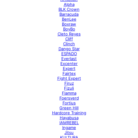
Alpha
BLK Crown
Barracuda
BenLee
Boxraw
BoyBo
Cleto Reyes
Cliff
Clinch
Dango Star
ESPADO
Everlast
Excenter
Expert
Fairtex
Fight Expert
Firuz
Fizuli
Flamma
Foersverd
Fortius
Green Hill
Hardcore Training
Hayabusa
IAMREBEL
Ingame
Jitsu
KULTURA