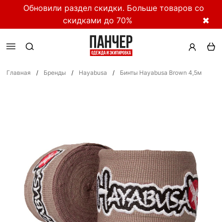
Обновили раздел скидки. Больше товаров со
скидками до 70%
✖
Главная
/
Бренды
/
Hayabusa
/
Бинты Hayabusa Brown 4,5м