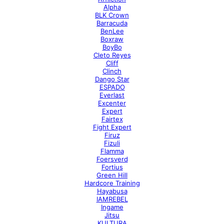
Alpha
BLK Crown
Barracuda
BenLee
Boxraw
BoyBo
Cleto Reyes
Cliff
Clinch
Dango Star
ESPADO
Everlast
Excenter
Expert
Fairtex
Fight Expert
Firuz
Fizuli
Flamma
Foersverd
Fortius
Green Hill
Hardcore Training
Hayabusa
IAMREBEL
Ingame
Jitsu
KULTURA