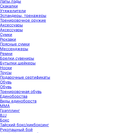
Лапы,пэды
Скакалки
Утяжелители
Эспандеры, тренажеры
Тренировочное оружие
Аксессуары
Аксессуары
Сумки
Рюкзаки
Поясные сумки
Мессенджеры
Ремни
Брелки,сувениры
Бутылки,шейкеры
Носки
Трусы
Подарочные сертификаты
Обувь
Обувь
Тренировочная обувь
Единоборства
Виды единоборств
ММА
Грэпплинг
BJJ
Бокс
Тайский бокс/кикбоксинг
Рукопашный бой