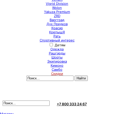
Vigrid Division
Wolon
Yakuza Premium
ZRD
Варгград
Дух Предков
Красар
КрепышЯ
Рать
Спортивный интерес
Детям
Одежда
Рашгарды
Шорты
Экипировка
Кимоно
Самбо
Скидки
+7 800 333 24 67
Магазин