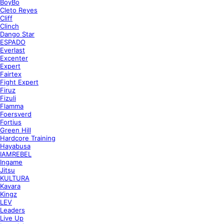
BoyBo
Cleto Reyes
Cliff
Clinch
Dango Star
ESPADO
Everlast
Excenter
Expert
Fairtex
Fight Expert
Firuz
Fizuli
Flamma
Foersverd
Fortius
Green Hill
Hardcore Training
Hayabusa
IAMREBEL
Ingame
Jitsu
KULTURA
Kavara
Kingz
LEV
Leaders
Live Up