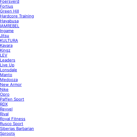
Foersverd
Fortius
Green Hill
Hardcore Training
Hayabusa
IAMREBEL
Ingame
Jitsu
KULTURA
Kavara
Kingz
LEV
Leaders
Live Up
Lonsdale
Manto
Medooza
New Armor
Nike
Opro
Paffen Sport
RDX
Reyvel
Rival
Royal Fitness
Rusco Sport
Siberias Barbarian
Sproots