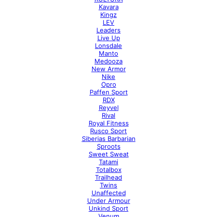
Kavara
Kingz
LEV
Leaders
Live Up
Lonsdale
Manto
Medooza
New Armor
Nike
Opro
Paffen Sport
RDX
Reyvel
Rival
Royal Fitness
Rusco Sport
Siberias Barbarian
Sproots
Sweet Sweat
Tatami
Totalbox
Trailhead
Twins
Unaffected
Under Armour
Unkind Sport
Venum