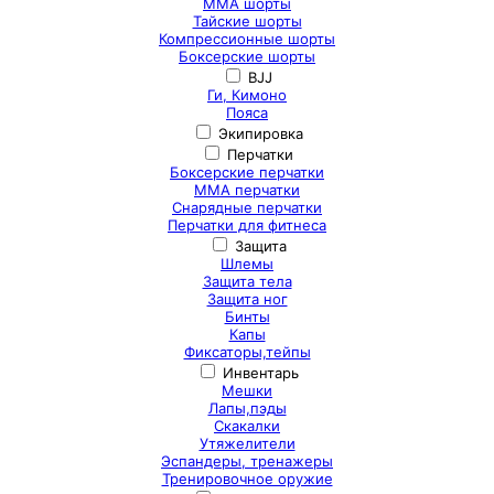
ММА шорты
Тайские шорты
Компрессионные шорты
Боксерские шорты
BJJ
Ги, Кимоно
Пояса
Экипировка
Перчатки
Боксерские перчатки
ММА перчатки
Снарядные перчатки
Перчатки для фитнеса
Защита
Шлемы
Защита тела
Защита ног
Бинты
Капы
Фиксаторы,тейпы
Инвентарь
Мешки
Лапы,пэды
Скакалки
Утяжелители
Эспандеры, тренажеры
Тренировочное оружие