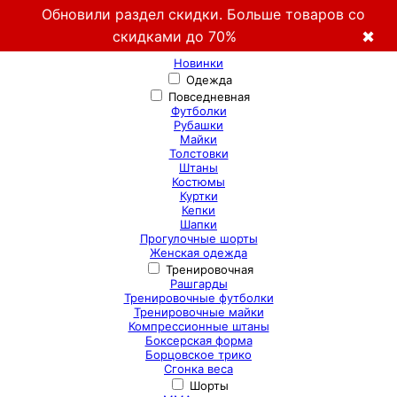
Обновили раздел скидки. Больше товаров со
скидками до 70%
✖
Новинки
Одежда
Повседневная
Футболки
Рубашки
Майки
Толстовки
Штаны
Костюмы
Куртки
Кепки
Шапки
Прогулочные шорты
Женская одежда
Тренировочная
Рашгарды
Тренировочные футболки
Тренировочные майки
Компрессионные штаны
Боксерская форма
Борцовское трико
Сгонка веса
Шорты