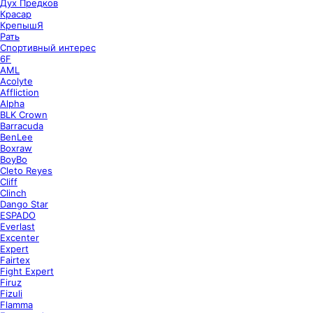
Дух Предков
Красар
КрепышЯ
Рать
Спортивный интерес
6F
AML
Acolyte
Affliction
Alpha
BLK Crown
Barracuda
BenLee
Boxraw
BoyBo
Cleto Reyes
Cliff
Clinch
Dango Star
ESPADO
Everlast
Excenter
Expert
Fairtex
Fight Expert
Firuz
Fizuli
Flamma