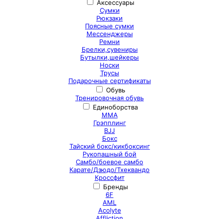
Аксессуары
Сумки
Рюкзаки
Поясные сумки
Мессенджеры
Ремни
Брелки,сувениры
Бутылки,шейкеры
Носки
Трусы
Подарочные сертификаты
Обувь
Тренировочная обувь
Единоборства
ММА
Грэпплинг
BJJ
Бокс
Тайский бокс/кикбоксинг
Рукопашный бой
Самбо/боевое самбо
Карате/Дзюдо/Тхеквандо
Кроссфит
Бренды
6F
AML
Acolyte
Affliction