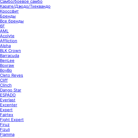
Самбо/боевое самбо
Карате/Дзюдо/Тхеквандо
Кроссфит
Бренды
Все бренды
6F
AML
Acolyte
Affliction
Alpha
BLK Crown
Barracuda
BenLee
Boxraw
BoyBo
Cleto Reyes
Cliff
Clinch
Dango Star
ESPADO
Everlast
Excenter
Expert
Fairtex
Fight Expert
Firuz
Fizuli
Flamma