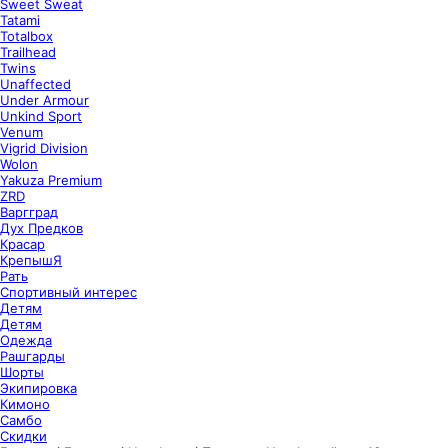
Sweet Sweat
Tatami
Totalbox
Trailhead
Twins
Unaffected
Under Armour
Unkind Sport
Venum
Vigrid Division
Wolon
Yakuza Premium
ZRD
Варгград
Дух Предков
Красар
КрепышЯ
Рать
Спортивный интерес
Детям
Детям
Одежда
Рашгарды
Шорты
Экипировка
Кимоно
Самбо
Скидки