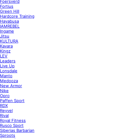
Foersverd
Fortius
Green Hill
Hardcore Training
Hayabusa
IAMREBEL
Ingame
Jitsu
KULTURA
Kavara
Kingz
LEV
Leaders
Live Up
Lonsdale
Manto
Medooza
New Armor
Nike
Opro
Paffen Sport
RDX
Reyvel
Rival
Royal Fitness
Rusco Sport
Siberias Barbarian
Sproots