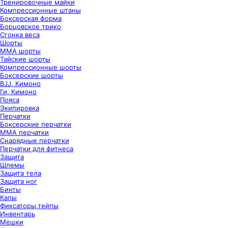
Тренировочные майки
Компрессионные штаны
Боксерская форма
Борцовское трико
Сгонка веса
Шорты
ММА шорты
Тайские шорты
Компрессионные шорты
Боксерские шорты
BJJ, Кимоно
Ги, Кимоно
Пояса
Экипировка
Перчатки
Боксерские перчатки
ММА перчатки
Снарядные перчатки
Перчатки для фитнеса
Защита
Шлемы
Защита тела
Защита ног
Бинты
Капы
Фиксаторы,тейпы
Инвентарь
Мешки