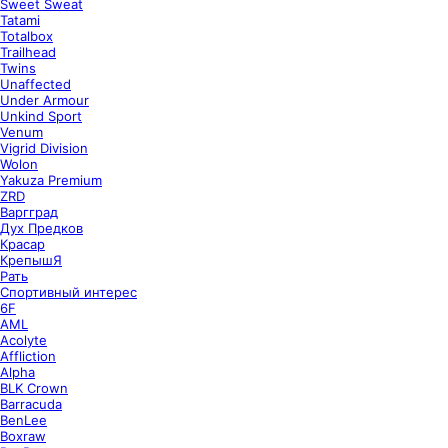
Sweet Sweat
Tatami
Totalbox
Trailhead
Twins
Unaffected
Under Armour
Unkind Sport
Venum
Vigrid Division
Wolon
Yakuza Premium
ZRD
Варгград
Дух Предков
Красар
КрепышЯ
Рать
Спортивный интерес
6F
AML
Acolyte
Affliction
Alpha
BLK Crown
Barracuda
BenLee
Boxraw