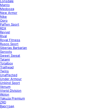
Lonsdale
Manto
Medooza
New Armor
Nike
Opro
Paffen Sport
RDX
Reyvel
Rival
Royal Fitness
Rusco Sport
Siberias Barbarian
Sproots
Sweet Sweat
Tatami
Totalbox
Trailhead
Twins
Unaffected
Under Armour
Unkind Sport
Venum
Vigrid Division
Wolon
Yakuza Premium
ZRD
Варгград