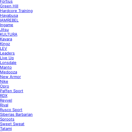
Fortius
Green Hill
Hardcore Training
Hayabusa
IAMREBEL
Ingame
Jitsu
KULTURA
Kavara
Kingz
LEV
Leaders
Live Up
Lonsdale
Manto
Medooza
New Armor
Nike
Opro
Paffen Sport
RDX
Reyvel
Rival
Rusco Sport
Siberias Barbarian
Sproots
Sweet Sweat
Tatami