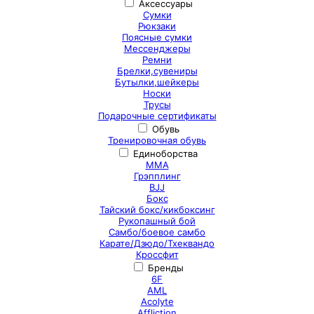
Аксессуары
Сумки
Рюкзаки
Поясные сумки
Мессенджеры
Ремни
Брелки,сувениры
Бутылки,шейкеры
Носки
Трусы
Подарочные сертификаты
Обувь
Тренировочная обувь
Единоборства
ММА
Грэпплинг
BJJ
Бокс
Тайский бокс/кикбоксинг
Рукопашный бой
Самбо/боевое самбо
Карате/Дзюдо/Тхеквандо
Кроссфит
Бренды
6F
AML
Acolyte
Affliction