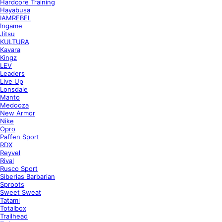
Hardcore Training
Hayabusa
IAMREBEL
Ingame
Jitsu
KULTURA
Kavara
Kingz
LEV
Leaders
Live Up
Lonsdale
Manto
Medooza
New Armor
Nike
Opro
Paffen Sport
RDX
Reyvel
Rival
Rusco Sport
Siberias Barbarian
Sproots
Sweet Sweat
Tatami
Totalbox
Trailhead