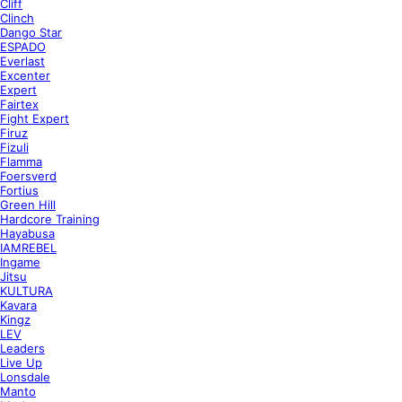
Cliff
Clinch
Dango Star
ESPADO
Everlast
Excenter
Expert
Fairtex
Fight Expert
Firuz
Fizuli
Flamma
Foersverd
Fortius
Green Hill
Hardcore Training
Hayabusa
IAMREBEL
Ingame
Jitsu
KULTURA
Kavara
Kingz
LEV
Leaders
Live Up
Lonsdale
Manto