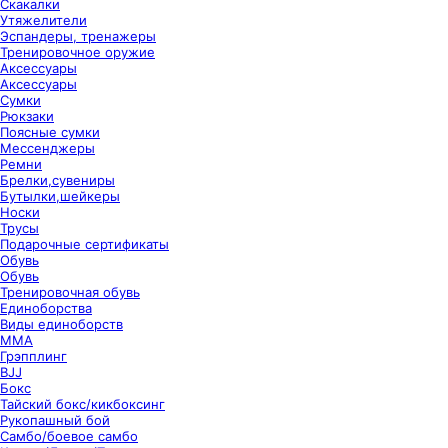
Скакалки
Утяжелители
Эспандеры, тренажеры
Тренировочное оружие
Аксессуары
Аксессуары
Сумки
Рюкзаки
Поясные сумки
Мессенджеры
Ремни
Брелки,сувениры
Бутылки,шейкеры
Носки
Трусы
Подарочные сертификаты
Обувь
Обувь
Тренировочная обувь
Единоборства
Виды единоборств
ММА
Грэпплинг
BJJ
Бокс
Тайский бокс/кикбоксинг
Рукопашный бой
Самбо/боевое самбо