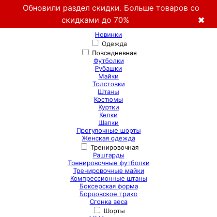
Обновили раздел скидки. Больше товаров со
скидками до 70%
✖
Новинки
Одежда
Повседневная
Футболки
Рубашки
Майки
Толстовки
Штаны
Костюмы
Куртки
Кепки
Шапки
Прогулочные шорты
Женская одежда
Тренировочная
Рашгарды
Тренировочные футболки
Тренировочные майки
Компрессионные штаны
Боксерская форма
Борцовское трико
Сгонка веса
Шорты