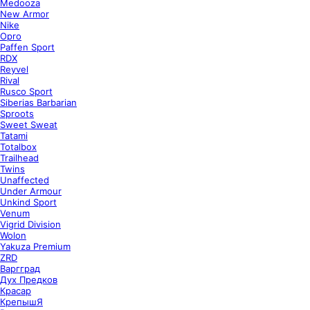
Medooza
New Armor
Nike
Opro
Paffen Sport
RDX
Reyvel
Rival
Rusco Sport
Siberias Barbarian
Sproots
Sweet Sweat
Tatami
Totalbox
Trailhead
Twins
Unaffected
Under Armour
Unkind Sport
Venum
Vigrid Division
Wolon
Yakuza Premium
ZRD
Варгград
Дух Предков
Красар
КрепышЯ