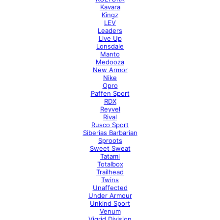
Kavara
Kingz
LEV
Leaders
Live Up
Lonsdale
Manto
Medooza
New Armor
Nike
Opro
Paffen Sport
RDX
Reyvel
Rival
Rusco Sport
Siberias Barbarian
Sproots
Sweet Sweat
Tatami
Totalbox
Trailhead
Twins
Unaffected
Under Armour
Unkind Sport
Venum
Vigrid Division