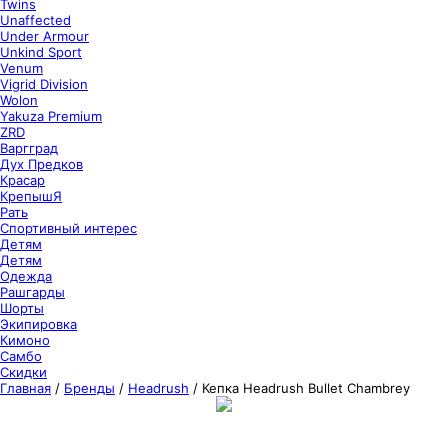
Twins
Unaffected
Under Armour
Unkind Sport
Venum
Vigrid Division
Wolon
Yakuza Premium
ZRD
Варгград
Дух Предков
Красар
КрепышЯ
Рать
Спортивный интерес
Детям
Детям
Одежда
Рашгарды
Шорты
Экипировка
Кимоно
Самбо
Скидки
Главная
/
Бренды
/
Headrush
/
Кепка Headrush Bullet Chambrey