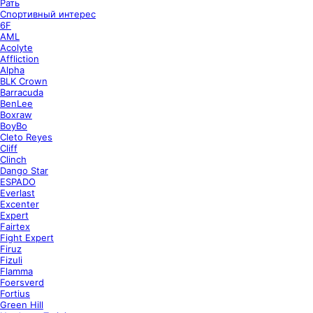
Рать
Спортивный интерес
6F
AML
Acolyte
Affliction
Alpha
BLK Crown
Barracuda
BenLee
Boxraw
BoyBo
Cleto Reyes
Cliff
Clinch
Dango Star
ESPADO
Everlast
Excenter
Expert
Fairtex
Fight Expert
Firuz
Fizuli
Flamma
Foersverd
Fortius
Green Hill