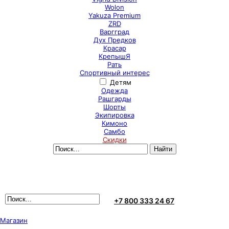
Wolon
Yakuza Premium
ZRD
Варгград
Дух Предков
Красар
КрепышЯ
Рать
Спортивный интерес
Детям
Одежда
Рашгарды
Шорты
Экипировка
Кимоно
Самбо
Скидки
+7 800 333 24 67
Магазин