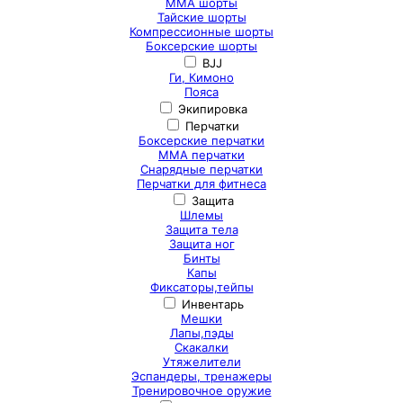
ММА шорты
Тайские шорты
Компрессионные шорты
Боксерские шорты
BJJ
Ги, Кимоно
Пояса
Экипировка
Перчатки
Боксерские перчатки
ММА перчатки
Снарядные перчатки
Перчатки для фитнеса
Защита
Шлемы
Защита тела
Защита ног
Бинты
Капы
Фиксаторы,тейпы
Инвентарь
Мешки
Лапы,пэды
Скакалки
Утяжелители
Эспандеры, тренажеры
Тренировочное оружие