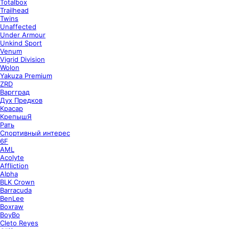
Totalbox
Trailhead
Twins
Unaffected
Under Armour
Unkind Sport
Venum
Vigrid Division
Wolon
Yakuza Premium
ZRD
Варгград
Дух Предков
Красар
КрепышЯ
Рать
Спортивный интерес
6F
AML
Acolyte
Affliction
Alpha
BLK Crown
Barracuda
BenLee
Boxraw
BoyBo
Cleto Reyes