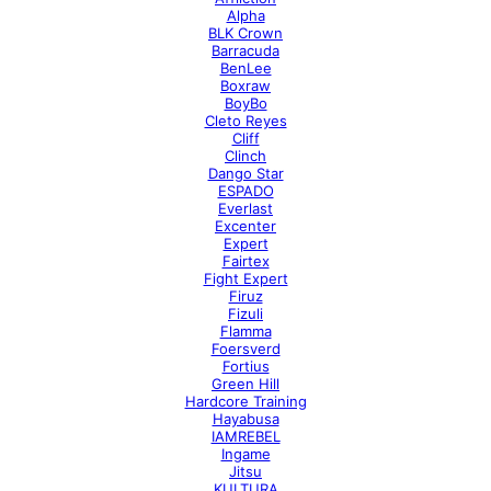
Alpha
BLK Crown
Barracuda
BenLee
Boxraw
BoyBo
Cleto Reyes
Cliff
Clinch
Dango Star
ESPADO
Everlast
Excenter
Expert
Fairtex
Fight Expert
Firuz
Fizuli
Flamma
Foersverd
Fortius
Green Hill
Hardcore Training
Hayabusa
IAMREBEL
Ingame
Jitsu
KULTURA