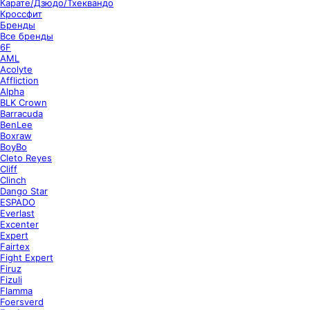
Карате/Дзюдо/Тхеквандо
Кроссфит
Бренды
Все бренды
6F
AML
Acolyte
Affliction
Alpha
BLK Crown
Barracuda
BenLee
Boxraw
BoyBo
Cleto Reyes
Cliff
Clinch
Dango Star
ESPADO
Everlast
Excenter
Expert
Fairtex
Fight Expert
Firuz
Fizuli
Flamma
Foersverd