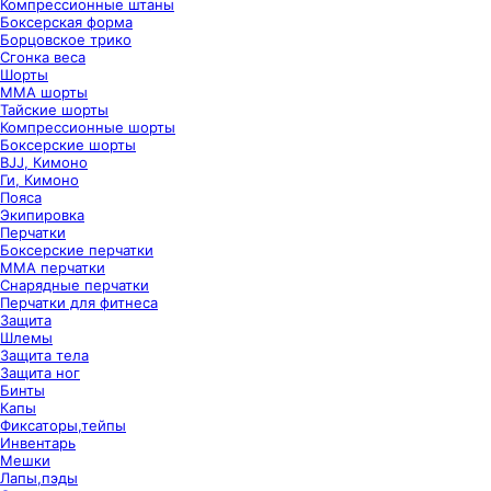
Компрессионные штаны
Боксерская форма
Борцовское трико
Сгонка веса
Шорты
ММА шорты
Тайские шорты
Компрессионные шорты
Боксерские шорты
BJJ, Кимоно
Ги, Кимоно
Пояса
Экипировка
Перчатки
Боксерские перчатки
ММА перчатки
Снарядные перчатки
Перчатки для фитнеса
Защита
Шлемы
Защита тела
Защита ног
Бинты
Капы
Фиксаторы,тейпы
Инвентарь
Мешки
Лапы,пэды