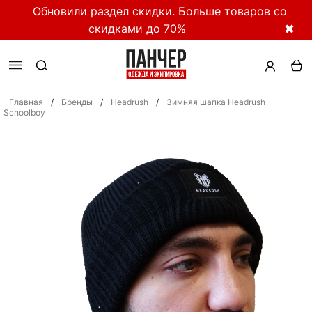
Обновили раздел скидки. Больше товаров со
скидками до 70%
✖
Главная
/
Бренды
/
Headrush
/
Зимняя шапка Headrush
Schoolboy