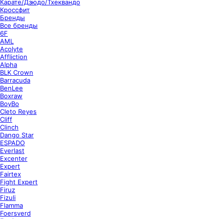
Карате/Дзюдо/Тхеквандо
Кроссфит
Бренды
Все бренды
6F
AML
Acolyte
Affliction
Alpha
BLK Crown
Barracuda
BenLee
Boxraw
BoyBo
Cleto Reyes
Cliff
Clinch
Dango Star
ESPADO
Everlast
Excenter
Expert
Fairtex
Fight Expert
Firuz
Fizuli
Flamma
Foersverd