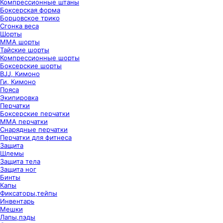
Компрессионные штаны
Боксерская форма
Борцовское трико
Сгонка веса
Шорты
ММА шорты
Тайские шорты
Компрессионные шорты
Боксерские шорты
BJJ, Кимоно
Ги, Кимоно
Пояса
Экипировка
Перчатки
Боксерские перчатки
ММА перчатки
Снарядные перчатки
Перчатки для фитнеса
Защита
Шлемы
Защита тела
Защита ног
Бинты
Капы
Фиксаторы,тейпы
Инвентарь
Мешки
Лапы,пэды