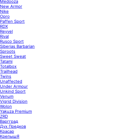
Medooza
New Armor
Nike
Opro
Paffen Sport
RDX
Reyvel
Rival
Rusco Sport
Siberias Barbarian
Sproots
Sweet Sweat
Tatami
Totalbox
Trailhead
Twins
Unaffected
Under Armour
Unkind Sport
Venum
Vigrid Division
Wolon
Yakuza Premium
ZRD
Варгград
Дух Предков
Красар
КрепышЯ