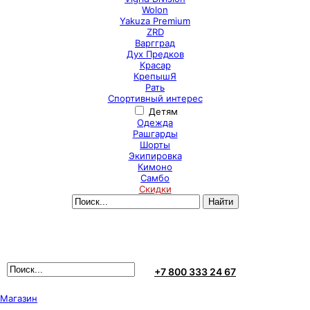
Wolon
Yakuza Premium
ZRD
Варгград
Дух Предков
Красар
КрепышЯ
Рать
Спортивный интерес
Детям
Одежда
Рашгарды
Шорты
Экипировка
Кимоно
Самбо
Скидки
+7 800 333 24 67
Магазин