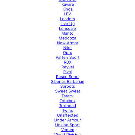
Kavara
Kingz
LEV
Leaders
Live Up
Lonsdale
Manto
Medooza
New Armor
Nike
Opro
Paffen Sport
RDX
Reyvel
Rival
Rusco Sport
Siberias Barbarian
Sproots
Sweet Sweat
Tatami
Totalbox
Trailhead
Twins
Unaffected
Under Armour
Unkind Sport
Venum
Vigrid Division