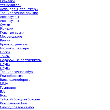
Скакалки
Утяжелители
Эспандеры, тренажеры
Тренировочное оружие
Аксессуары
Аксессуары
Сумки
Рюкзаки
Поясные сумки
Мессенджеры
Ремни
Брелки,сувениры
Бутылки,шейкеры
Носки
Трусы
Подарочные сертификаты
Обувь
Обувь
Тренировочная обувь
Единоборства
Виды единоборств
ММА
Грэпплинг
BJJ
Бокс
Тайский бокс/кикбоксинг
Рукопашный бой
Самбо/боевое самбо