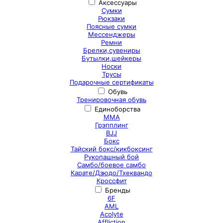
Аксессуары
Сумки
Рюкзаки
Поясные сумки
Мессенджеры
Ремни
Брелки,сувениры
Бутылки,шейкеры
Носки
Трусы
Подарочные сертификаты
Обувь
Тренировочная обувь
Единоборства
ММА
Грэпплинг
BJJ
Бокс
Тайский бокс/кикбоксинг
Рукопашный бой
Самбо/боевое самбо
Карате/Дзюдо/Тхеквандо
Кроссфит
Бренды
6F
AML
Acolyte
Affliction