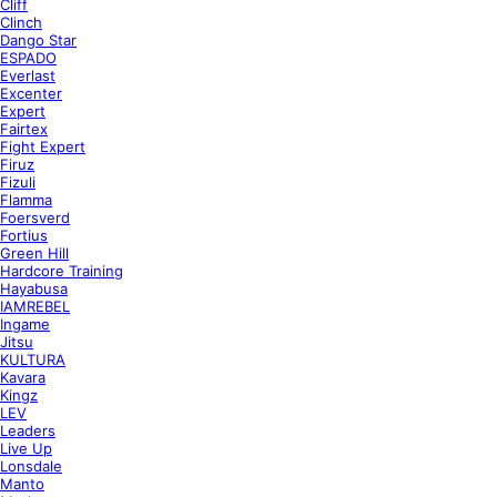
Cliff
Clinch
Dango Star
ESPADO
Everlast
Excenter
Expert
Fairtex
Fight Expert
Firuz
Fizuli
Flamma
Foersverd
Fortius
Green Hill
Hardcore Training
Hayabusa
IAMREBEL
Ingame
Jitsu
KULTURA
Kavara
Kingz
LEV
Leaders
Live Up
Lonsdale
Manto