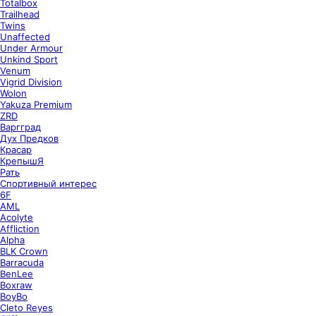
Totalbox
Trailhead
Twins
Unaffected
Under Armour
Unkind Sport
Venum
Vigrid Division
Wolon
Yakuza Premium
ZRD
Варгград
Дух Предков
Красар
КрепышЯ
Рать
Спортивный интерес
6F
AML
Acolyte
Affliction
Alpha
BLK Crown
Barracuda
BenLee
Boxraw
BoyBo
Cleto Reyes