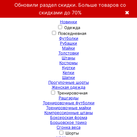
Обновили раздел скидки. Больше товаров со
скидками до 70%
✖
Новинки
Одежда
Повседневная
Футболки
Рубашки
Майки
Толстовки
Штаны
Костюмы
Куртки
Кепки
Шапки
Прогулочные шорты
Женская одежда
Тренировочная
Рашгарды
Тренировочные футболки
Тренировочные майки
Компрессионные штаны
Боксерская форма
Борцовское трико
Сгонка веса
Шорты