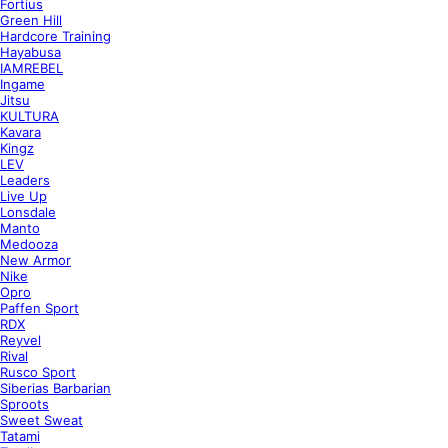
Fortius
Green Hill
Hardcore Training
Hayabusa
IAMREBEL
Ingame
Jitsu
KULTURA
Kavara
Kingz
LEV
Leaders
Live Up
Lonsdale
Manto
Medooza
New Armor
Nike
Opro
Paffen Sport
RDX
Reyvel
Rival
Rusco Sport
Siberias Barbarian
Sproots
Sweet Sweat
Tatami