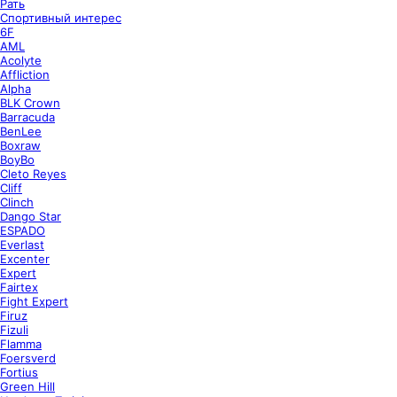
Рать
Спортивный интерес
6F
AML
Acolyte
Affliction
Alpha
BLK Crown
Barracuda
BenLee
Boxraw
BoyBo
Cleto Reyes
Cliff
Clinch
Dango Star
ESPADO
Everlast
Excenter
Expert
Fairtex
Fight Expert
Firuz
Fizuli
Flamma
Foersverd
Fortius
Green Hill