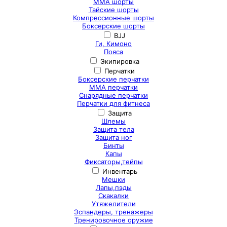
ММА шорты
Тайские шорты
Компрессионные шорты
Боксерские шорты
BJJ
Ги, Кимоно
Пояса
Экипировка
Перчатки
Боксерские перчатки
ММА перчатки
Снарядные перчатки
Перчатки для фитнеса
Защита
Шлемы
Защита тела
Защита ног
Бинты
Капы
Фиксаторы,тейпы
Инвентарь
Мешки
Лапы,пэды
Скакалки
Утяжелители
Эспандеры, тренажеры
Тренировочное оружие