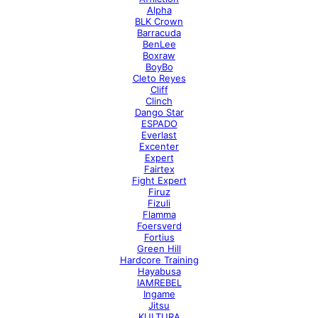
Alpha
BLK Crown
Barracuda
BenLee
Boxraw
BoyBo
Cleto Reyes
Cliff
Clinch
Dango Star
ESPADO
Everlast
Excenter
Expert
Fairtex
Fight Expert
Firuz
Fizuli
Flamma
Foersverd
Fortius
Green Hill
Hardcore Training
Hayabusa
IAMREBEL
Ingame
Jitsu
KULTURA