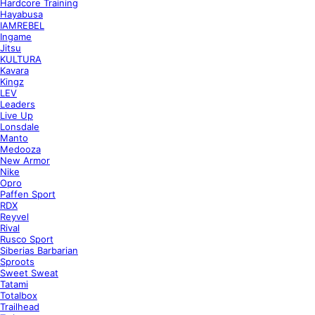
Hardcore Training
Hayabusa
IAMREBEL
Ingame
Jitsu
KULTURA
Kavara
Kingz
LEV
Leaders
Live Up
Lonsdale
Manto
Medooza
New Armor
Nike
Opro
Paffen Sport
RDX
Reyvel
Rival
Rusco Sport
Siberias Barbarian
Sproots
Sweet Sweat
Tatami
Totalbox
Trailhead