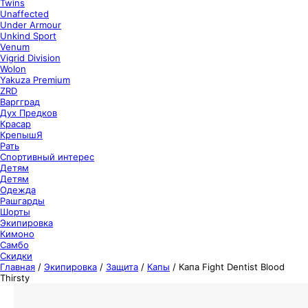
Twins
Unaffected
Under Armour
Unkind Sport
Venum
Vigrid Division
Wolon
Yakuza Premium
ZRD
Варгград
Дух Предков
Красар
КрепышЯ
Рать
Спортивный интерес
Детям
Детям
Одежда
Рашгарды
Шорты
Экипировка
Кимоно
Самбо
Скидки
Главная
/
Экипировка
/
Защита
/
Капы
/
Капа Fight Dentist Blood
Thirsty