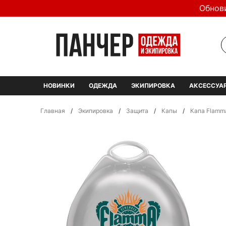
Обнов
НОВИНКИ
ОДЕЖДА
ЭКИПИРОВКА
АКСЕССУА
Главная
/
Экипировка
/
Защита
/
Капы
/
Капа Flamma