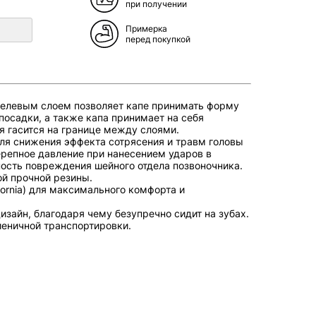
при получении
Примерка
перед покупкой
 гелевым слоем позволяет капе принимать форму
 посадки, а также капа принимает на себя
я гасится на границе между слоями.
для снижения эффекта сотрясения и травм головы
ерепное давление при нанесением ударов в
ность повреждения шейного отдела позвоночника.
ой прочной резины.
fornia) для максимального комфорта и
изайн, благодаря чему безупречно сидит на зубах.
иеничной транспортировки.