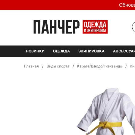
Обнов
НОВИНКИ
ОДЕЖДА
ЭКИПИРОВКА
АКСЕССУА
Главная
/
Виды спорта
/
Карате/Дзюдо/Тхеквандо
/
Ки