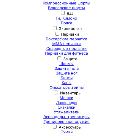
Компрессионные шорты
Боксерские шорты
BJJ
Ги, Кимоно
Пояса
Экипировка
Перчатки
Боксерские перчатки
ММА перчатки
Снарядные перчатки
Перчатки для фитнеса
Защита
Шлемы
Защита тела
Защита ног
Бинты
Капы
Фиксаторы,тейпы
Инвентарь
Мешки
Лапы,пэды
Скакалки
Утяжелители
Эспандеры, тренажеры
Тренировочное оружие
Аксессуары
Сумки