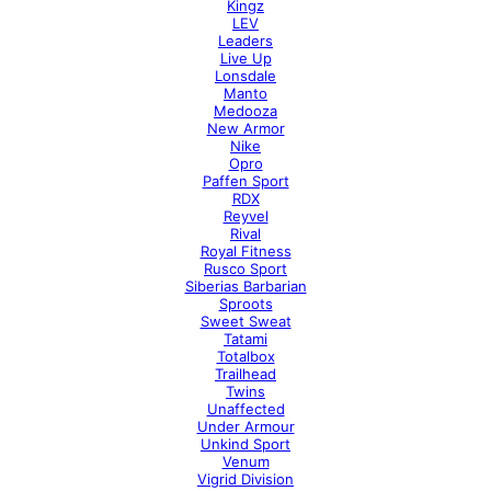
Kingz
LEV
Leaders
Live Up
Lonsdale
Manto
Medooza
New Armor
Nike
Opro
Paffen Sport
RDX
Reyvel
Rival
Royal Fitness
Rusco Sport
Siberias Barbarian
Sproots
Sweet Sweat
Tatami
Totalbox
Trailhead
Twins
Unaffected
Under Armour
Unkind Sport
Venum
Vigrid Division