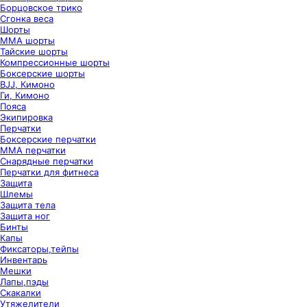
Борцовское трико
Сгонка веса
Шорты
ММА шорты
Тайские шорты
Компрессионные шорты
Боксерские шорты
BJJ, Кимоно
Ги, Кимоно
Пояса
Экипировка
Перчатки
Боксерские перчатки
ММА перчатки
Снарядные перчатки
Перчатки для фитнеса
Защита
Шлемы
Защита тела
Защита ног
Бинты
Капы
Фиксаторы,тейпы
Инвентарь
Мешки
Лапы,пэды
Скакалки
Утяжелители