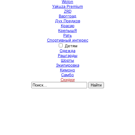
Wolon
Yakuza Premium
ZRD
Варгград
Дух Предков
Красар
КрепышЯ
Рать
Спортивный интерес
Детям
Одежда
Рашгарды
Шорты
Экипировка
Кимоно
Самбо
Скидки