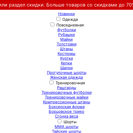
или раздел скидки. Больше товаров со скидками до 70
Новинки
Одежда
Повседневная
Футболки
Рубашки
Майки
Толстовки
Штаны
Костюмы
Куртки
Кепки
Шапки
Прогулочные шорты
Женская одежда
Тренировочная
Рашгарды
Тренировочные футболки
Тренировочные майки
Компрессионные штаны
Боксерская форма
Борцовское трико
Сгонка веса
Шорты
ММА шорты
Тайские шорты