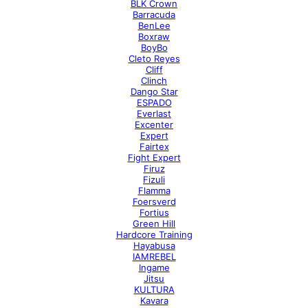
BLK Crown
Barracuda
BenLee
Boxraw
BoyBo
Cleto Reyes
Cliff
Clinch
Dango Star
ESPADO
Everlast
Excenter
Expert
Fairtex
Fight Expert
Firuz
Fizuli
Flamma
Foersverd
Fortius
Green Hill
Hardcore Training
Hayabusa
IAMREBEL
Ingame
Jitsu
KULTURA
Kavara