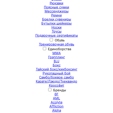
Рюкзаки
Поясные сумки
Мессенджеры
Ремни
Брелки,сувениры
Бутылки,шейкеры
Носки
Трусы
Подарочные сертификаты
Обувь
Тренировочная обувь
Единоборства
ММА
Грэпплинг
BJJ
Бокс
Тайский бокс/кикбоксинг
Рукопашный бой
Самбо/боевое самбо
Карате/Дзюдо/Тхеквандо
Кроссфит
Бренды
6F
AML
Acolyte
Affliction
Alpha