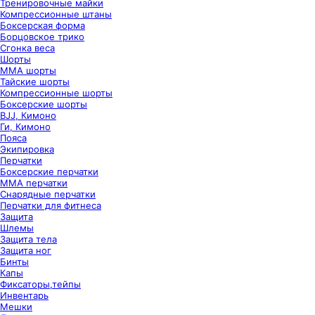
Тренировочные майки
Компрессионные штаны
Боксерская форма
Борцовское трико
Сгонка веса
Шорты
ММА шорты
Тайские шорты
Компрессионные шорты
Боксерские шорты
BJJ, Кимоно
Ги, Кимоно
Пояса
Экипировка
Перчатки
Боксерские перчатки
ММА перчатки
Снарядные перчатки
Перчатки для фитнеса
Защита
Шлемы
Защита тела
Защита ног
Бинты
Капы
Фиксаторы,тейпы
Инвентарь
Мешки