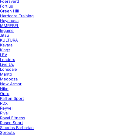
Foersverd
Fortius
Green Hill
Hardcore Training
Hayabusa
IAMREBEL
Ingame
Jitsu
KULTURA
Kavara
Kingz
LEV
Leaders
Live Up
Lonsdale
Manto
Medooza
New Armor
Nike
Opro
Paffen Sport
RDX
Reyvel
Rival
Royal Fitness
Rusco Sport
Siberias Barbarian
Sproots