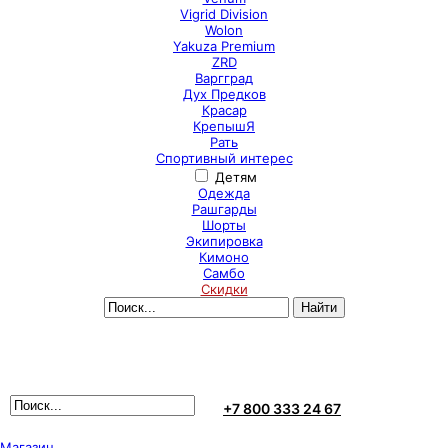
Vigrid Division
Wolon
Yakuza Premium
ZRD
Варгград
Дух Предков
Красар
КрепышЯ
Рать
Спортивный интерес
Детям
Одежда
Рашгарды
Шорты
Экипировка
Кимоно
Самбо
Скидки
+7 800 333 24 67
Магазин