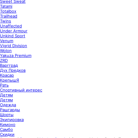
Sweet Sweat
Tatami
Totalbox
Trailhead
Twins
Unaffected
Under Armour
Unkind Sport
Venum
Vigrid Division
Wolon
Yakuza Premium
ZRD
Варгград
Дух Предков
Красар
КрепышЯ
Рать
Спортивный интерес
Детям
Детям
Одежда
Рашгарды
Шорты
Экипировка
Кимоно
Самбо
Скидки