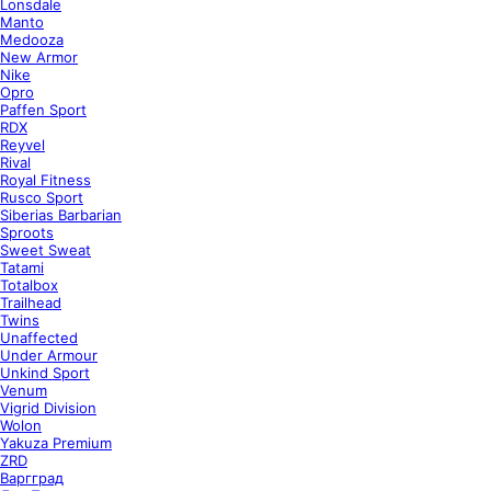
Lonsdale
Manto
Medooza
New Armor
Nike
Opro
Paffen Sport
RDX
Reyvel
Rival
Royal Fitness
Rusco Sport
Siberias Barbarian
Sproots
Sweet Sweat
Tatami
Totalbox
Trailhead
Twins
Unaffected
Under Armour
Unkind Sport
Venum
Vigrid Division
Wolon
Yakuza Premium
ZRD
Варгград