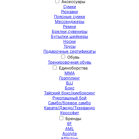
Аксессуары
Сумки
Рюкзаки
Поясные сумки
Мессенджеры
Ремни
Брелки,сувениры
Бутылки,шейкеры
Носки
Трусы
Подарочные сертификаты
Обувь
Тренировочная обувь
Единоборства
ММА
Грэпплинг
BJJ
Бокс
Тайский бокс/кикбоксинг
Рукопашный бой
Самбо/боевое самбо
Карате/Дзюдо/Тхеквандо
Кроссфит
Бренды
6F
AML
Acolyte
Affliction