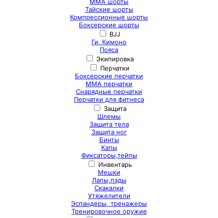
ММА шорты
Тайские шорты
Компрессионные шорты
Боксерские шорты
BJJ
Ги, Кимоно
Пояса
Экипировка
Перчатки
Боксерские перчатки
ММА перчатки
Снарядные перчатки
Перчатки для фитнеса
Защита
Шлемы
Защита тела
Защита ног
Бинты
Капы
Фиксаторы,тейпы
Инвентарь
Мешки
Лапы,пэды
Скакалки
Утяжелители
Эспандеры, тренажеры
Тренировочное оружие