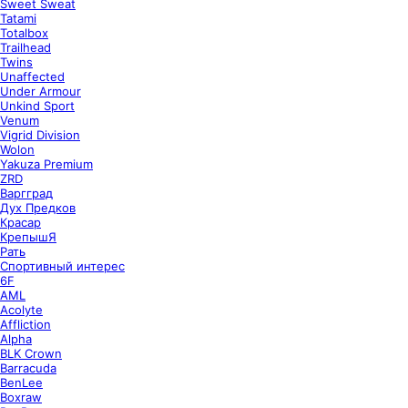
Sweet Sweat
Tatami
Totalbox
Trailhead
Twins
Unaffected
Under Armour
Unkind Sport
Venum
Vigrid Division
Wolon
Yakuza Premium
ZRD
Варгград
Дух Предков
Красар
КрепышЯ
Рать
Спортивный интерес
6F
AML
Acolyte
Affliction
Alpha
BLK Crown
Barracuda
BenLee
Boxraw