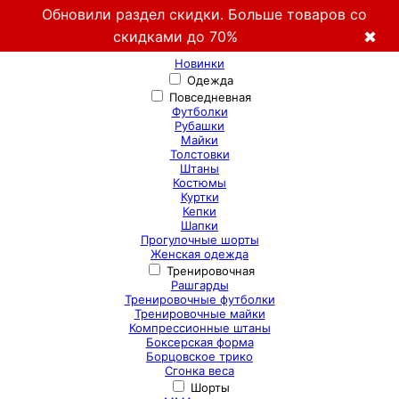
Обновили раздел скидки. Больше товаров со
скидками до 70%
✖
Новинки
Одежда
Повседневная
Футболки
Рубашки
Майки
Толстовки
Штаны
Костюмы
Куртки
Кепки
Шапки
Прогулочные шорты
Женская одежда
Тренировочная
Рашгарды
Тренировочные футболки
Тренировочные майки
Компрессионные штаны
Боксерская форма
Борцовское трико
Сгонка веса
Шорты