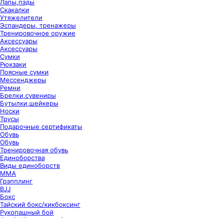
Лапы,пэды
Скакалки
Утяжелители
Эспандеры, тренажеры
Тренировочное оружие
Аксессуары
Аксессуары
Сумки
Рюкзаки
Поясные сумки
Мессенджеры
Ремни
Брелки,сувениры
Бутылки,шейкеры
Носки
Трусы
Подарочные сертификаты
Обувь
Обувь
Тренировочная обувь
Единоборства
Виды единоборств
ММА
Грэпплинг
BJJ
Бокс
Тайский бокс/кикбоксинг
Рукопашный бой