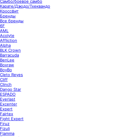
Самбо/боевое самбо
Карате/Дзюдо/Тхеквандо
Кроссфит
Бренды
Все бренды
6F
AML
Acolyte
Affliction
Alpha
BLK Crown
Barracuda
BenLee
Boxraw
BoyBo
Cleto Reyes
Cliff
Clinch
Dango Star
ESPADO
Everlast
Excenter
Expert
Fairtex
Fight Expert
Firuz
Fizuli
Flamma