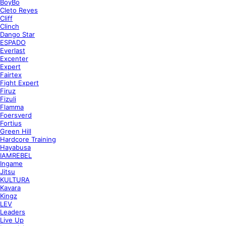
BoyBo
Cleto Reyes
Cliff
Clinch
Dango Star
ESPADO
Everlast
Excenter
Expert
Fairtex
Fight Expert
Firuz
Fizuli
Flamma
Foersverd
Fortius
Green Hill
Hardcore Training
Hayabusa
IAMREBEL
Ingame
Jitsu
KULTURA
Kavara
Kingz
LEV
Leaders
Live Up