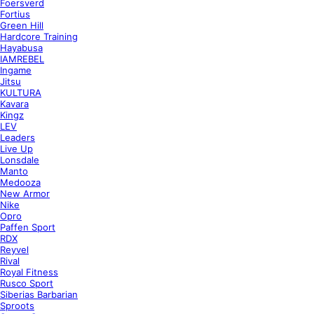
Foersverd
Fortius
Green Hill
Hardcore Training
Hayabusa
IAMREBEL
Ingame
Jitsu
KULTURA
Kavara
Kingz
LEV
Leaders
Live Up
Lonsdale
Manto
Medooza
New Armor
Nike
Opro
Paffen Sport
RDX
Reyvel
Rival
Royal Fitness
Rusco Sport
Siberias Barbarian
Sproots