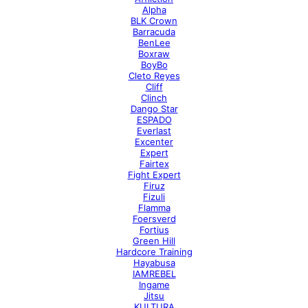
Alpha
BLK Crown
Barracuda
BenLee
Boxraw
BoyBo
Cleto Reyes
Cliff
Clinch
Dango Star
ESPADO
Everlast
Excenter
Expert
Fairtex
Fight Expert
Firuz
Fizuli
Flamma
Foersverd
Fortius
Green Hill
Hardcore Training
Hayabusa
IAMREBEL
Ingame
Jitsu
KULTURA