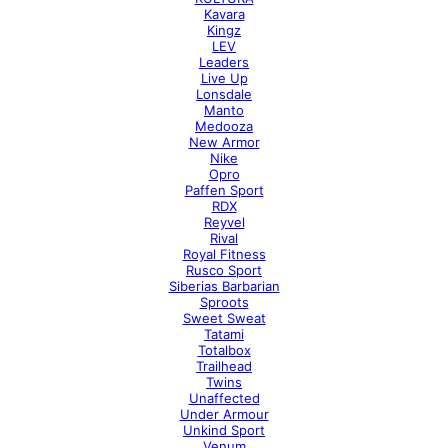
Kavara
Kingz
LEV
Leaders
Live Up
Lonsdale
Manto
Medooza
New Armor
Nike
Opro
Paffen Sport
RDX
Reyvel
Rival
Royal Fitness
Rusco Sport
Siberias Barbarian
Sproots
Sweet Sweat
Tatami
Totalbox
Trailhead
Twins
Unaffected
Under Armour
Unkind Sport
Venum