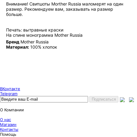
Внимание! Свитшоты Morther Russia маломерят на один
размер. Рекомендуем вам, заказывать на размер
больше.
Печать: вытравные краски
На спине монограмма Mother Russia
Бренд
Mother Russia
Материал:
100% хлопок
Puncher Store
Екатеринбург, Готвальда 14
7 (800) 333 24 67
7 (800) 333 24 67
7 (343) 247 84 67
ВКонтакте
Telegram
О Компании
О нас
Магазин
Контакты
Помощь