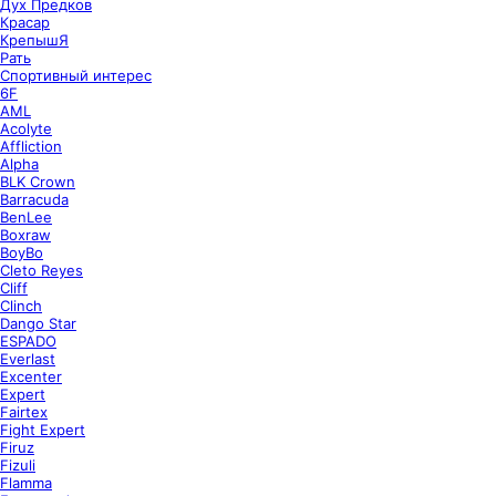
Дух Предков
Красар
КрепышЯ
Рать
Спортивный интерес
6F
AML
Acolyte
Affliction
Alpha
BLK Crown
Barracuda
BenLee
Boxraw
BoyBo
Cleto Reyes
Cliff
Clinch
Dango Star
ESPADO
Everlast
Excenter
Expert
Fairtex
Fight Expert
Firuz
Fizuli
Flamma