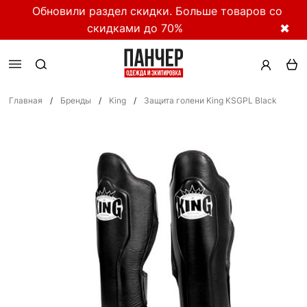
Обновили раздел скидки. Больше товаров со
скидками до 70%
✖
Главная
/
Бренды
/
King
/
Защита голени King KSGPL Black