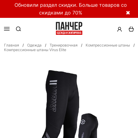
Обновили раздел скидки. Больше товаров со
скидками до 70%
✖
Главная
/
Одежда
/
Тренировочная
/
Компрессионные штаны
/
Компрессионные штаны Virus Elite