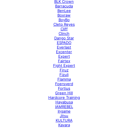
BLK Crown
Barracuda
BenLee
Boxraw
BoyBo
Cleto Reyes
Cliff
Clinch
Dango Star
ESPADO
Everlast
Excenter
Expert
Fairtex
Fight Expert
Firuz
Fizuli
Flamma
Foersverd
Fortius
Green Hill
Hardcore Training
Hayabusa
IAMREBEL
Ingame
Jitsu
KULTURA
Kavara