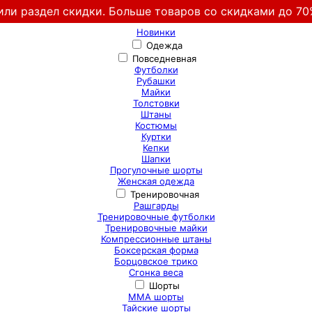
или раздел скидки. Больше товаров со скидками до 70
Новинки
Одежда
Повседневная
Футболки
Рубашки
Майки
Толстовки
Штаны
Костюмы
Куртки
Кепки
Шапки
Прогулочные шорты
Женская одежда
Тренировочная
Рашгарды
Тренировочные футболки
Тренировочные майки
Компрессионные штаны
Боксерская форма
Борцовское трико
Сгонка веса
Шорты
ММА шорты
Тайские шорты