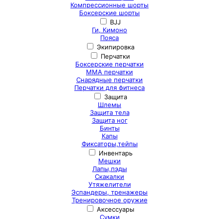
Компрессионные шорты
Боксерские шорты
BJJ
Ги, Кимоно
Пояса
Экипировка
Перчатки
Боксерские перчатки
ММА перчатки
Снарядные перчатки
Перчатки для фитнеса
Защита
Шлемы
Защита тела
Защита ног
Бинты
Капы
Фиксаторы,тейпы
Инвентарь
Мешки
Лапы,пэды
Скакалки
Утяжелители
Эспандеры, тренажеры
Тренировочное оружие
Аксессуары
Сумки