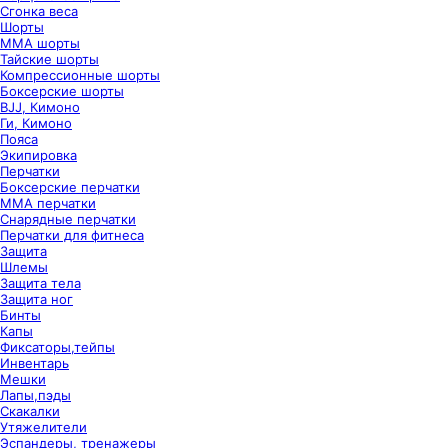
Сгонка веса
Шорты
ММА шорты
Тайские шорты
Компрессионные шорты
Боксерские шорты
BJJ, Кимоно
Ги, Кимоно
Пояса
Экипировка
Перчатки
Боксерские перчатки
ММА перчатки
Снарядные перчатки
Перчатки для фитнеса
Защита
Шлемы
Защита тела
Защита ног
Бинты
Капы
Фиксаторы,тейпы
Инвентарь
Мешки
Лапы,пэды
Скакалки
Утяжелители
Эспандеры, тренажеры