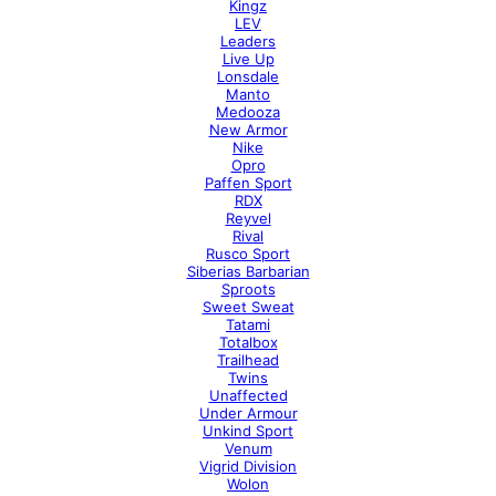
Kingz
LEV
Leaders
Live Up
Lonsdale
Manto
Medooza
New Armor
Nike
Opro
Paffen Sport
RDX
Reyvel
Rival
Rusco Sport
Siberias Barbarian
Sproots
Sweet Sweat
Tatami
Totalbox
Trailhead
Twins
Unaffected
Under Armour
Unkind Sport
Venum
Vigrid Division
Wolon