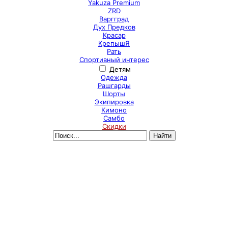
Yakuza Premium
ZRD
Варгград
Дух Предков
Красар
КрепышЯ
Рать
Спортивный интерес
Детям
Одежда
Рашгарды
Шорты
Экипировка
Кимоно
Самбо
Скидки