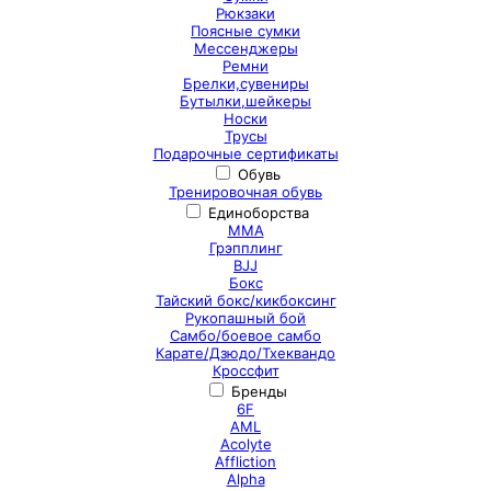
Рюкзаки
Поясные сумки
Мессенджеры
Ремни
Брелки,сувениры
Бутылки,шейкеры
Носки
Трусы
Подарочные сертификаты
Обувь
Тренировочная обувь
Единоборства
ММА
Грэпплинг
BJJ
Бокс
Тайский бокс/кикбоксинг
Рукопашный бой
Самбо/боевое самбо
Карате/Дзюдо/Тхеквандо
Кроссфит
Бренды
6F
AML
Acolyte
Affliction
Alpha